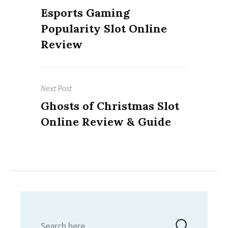
Previous
Esports Gaming
post:
Popularity Slot Online
Review
Next Post
Next
Ghosts of Christmas Slot
post:
Online Review & Guide
Search
Searc