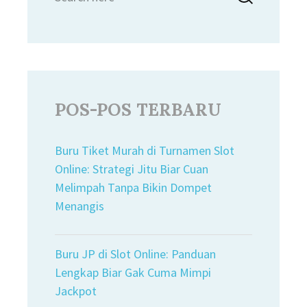
for:
POS-POS TERBARU
Buru Tiket Murah di Turnamen Slot
Online: Strategi Jitu Biar Cuan
Melimpah Tanpa Bikin Dompet
Menangis
Buru JP di Slot Online: Panduan
Lengkap Biar Gak Cuma Mimpi
Jackpot