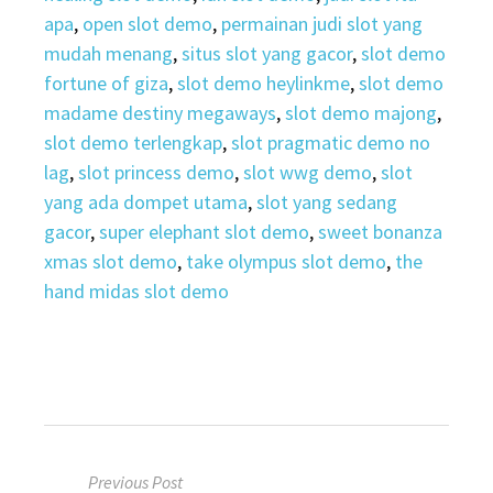
apa
,
open slot demo
,
permainan judi slot yang
mudah menang
,
situs slot yang gacor
,
slot demo
fortune of giza
,
slot demo heylinkme
,
slot demo
madame destiny megaways
,
slot demo majong
,
slot demo terlengkap
,
slot pragmatic demo no
lag
,
slot princess demo
,
slot wwg demo
,
slot
yang ada dompet utama
,
slot yang sedang
gacor
,
super elephant slot demo
,
sweet bonanza
xmas slot demo
,
take olympus slot demo
,
the
hand midas slot demo
Navigasi
Previous Post
pos