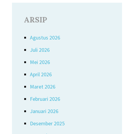
ARSIP
Agustus 2026
Juli 2026
Mei 2026
April 2026
Maret 2026
Februari 2026
Januari 2026
Desember 2025