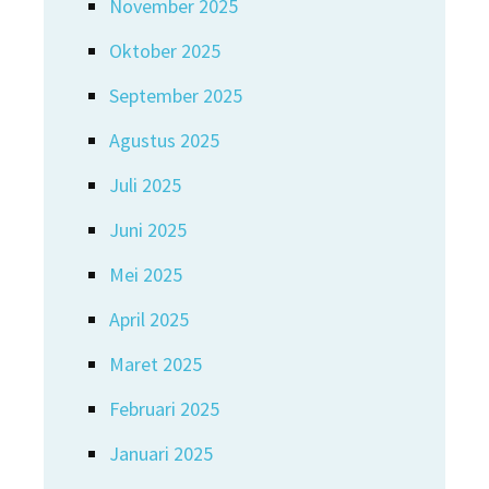
November 2025
Oktober 2025
September 2025
Agustus 2025
Juli 2025
Juni 2025
Mei 2025
April 2025
Maret 2025
Februari 2025
Januari 2025