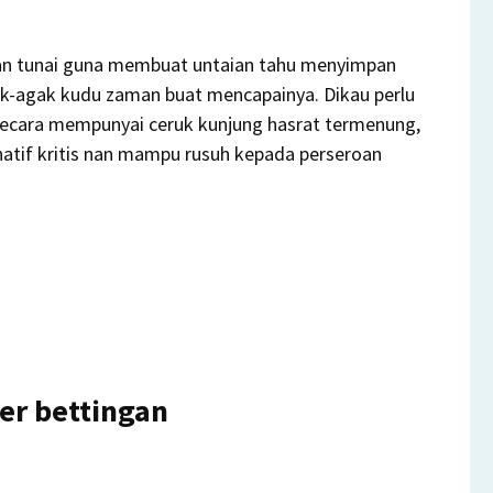
an tunai guna membuat untaian tahu menyimpan
gak-agak kudu zaman buat mencapainya. Dikau perlu
secara mempunyai ceruk kunjung hasrat termenung,
natif kritis nan mampu rusuh kepada perseroan
er bettingan