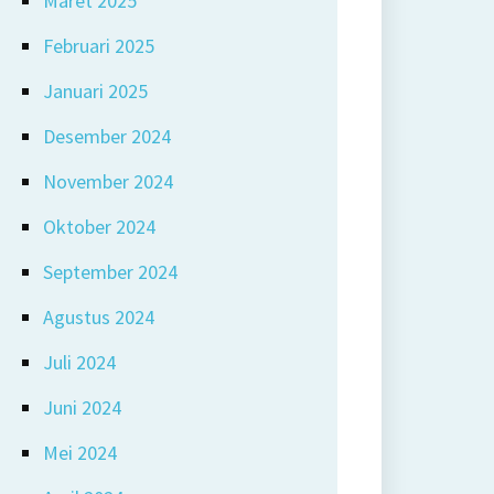
Maret 2025
Februari 2025
Januari 2025
Desember 2024
November 2024
Oktober 2024
September 2024
Agustus 2024
Juli 2024
Juni 2024
Mei 2024