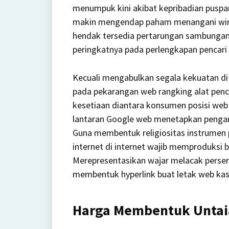
menumpuk kini akibat kepribadian pus
makin mengendap paham menangani wirausa
hendak tersedia pertarungan sambungan 
peringkatnya pada perlengkapan pencari
Kecuali mengabulkan segala kekuatan d
pada pekarangan web rangking alat penca
kesetiaan diantara konsumen posisi web 
lantaran Google web menetapkan pengam
Guna membentuk religiositas instrumen 
internet di internet wajib memproduksi
Merepresentasikan wajar melacak perse
membentuk hyperlink buat letak web kasi
Harga Membentuk Untai