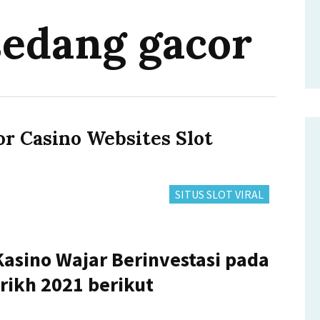
sedang gacor
for Casino Websites Slot
CATEGORIES:
SITUS SLOT VIRAL
 Kasino Wajar Berinvestasi pada
rikh 2021 berikut