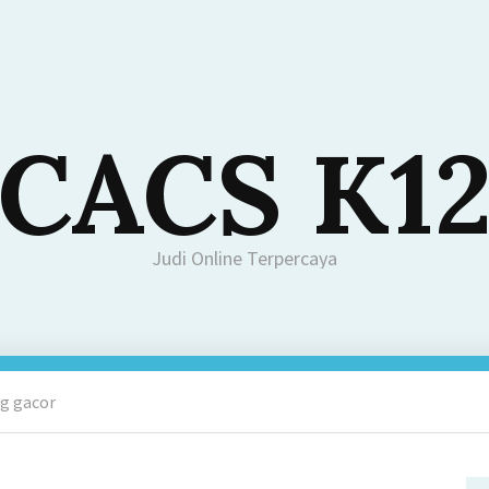
CACS K1
Judi Online Terpercaya
ng gacor