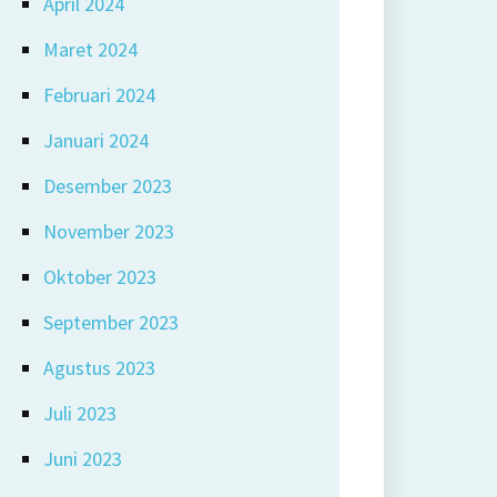
April 2024
Maret 2024
Februari 2024
Januari 2024
Desember 2023
November 2023
Oktober 2023
September 2023
Agustus 2023
Juli 2023
Juni 2023