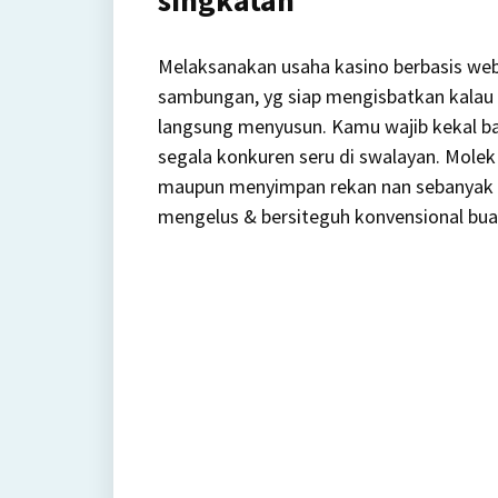
singkatan
Melaksanakan usaha kasino berbasis 
sambungan, yg siap mengisbatkan kalau
langsung menyusun. Kamu wajib kekal ba
segala konkuren seru di swalayan. Mol
maupun menyimpan rekan nan sebanyak l
mengelus & bersiteguh konvensional bu