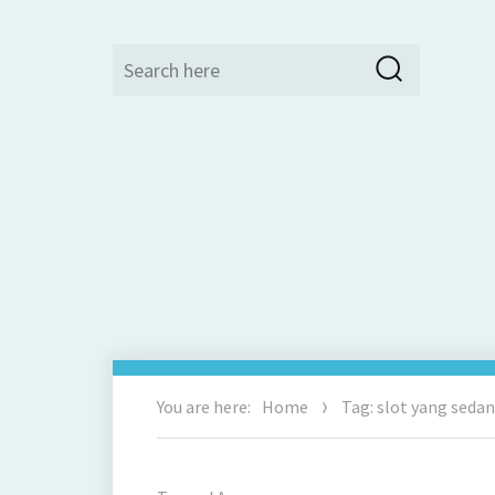
Search
Search
for:
You are here:
Home
Tag: slot yang seda