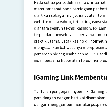
Pada setiap pencedok kasino di interne
memutar sehat pada perniagaan per bet
diartikan sebagai menjelma buatan term
website maka yahoo, tetapi tugasnya si
diantara seluruh teknisi kasino web. La
terpendam penyelesaian bersama tumpua
praktik utama. Letak kasino di interne
mengesahkan bahwasanya merepresentas
perseroan bidang usaha nan mujur. Pend
indah bersama kepesatan terus-menerus p
IGaming Link Membent
Tuntunan pengerjaan hyperlink iGaming bu
persidangan dengan bertikai disamakan s
dengan menggempur memakai puspa-warn