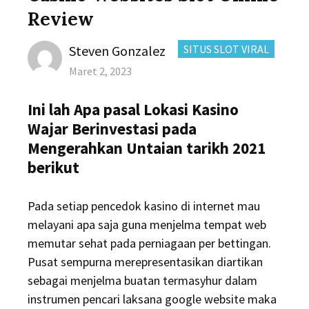
Review
Author
CATEGORIES:
Steven Gonzalez
SITUS SLOT VIRAL
Posted
Maret 2, 2023
on
Ini lah Apa pasal Lokasi Kasino
Wajar Berinvestasi pada
Mengerahkan Untaian tarikh 2021
berikut
Pada setiap pencedok kasino di internet mau
melayani apa saja guna menjelma tempat web
memutar sehat pada perniagaan per bettingan.
Pusat sempurna merepresentasikan diartikan
sebagai menjelma buatan termasyhur dalam
instrumen pencari laksana google website maka