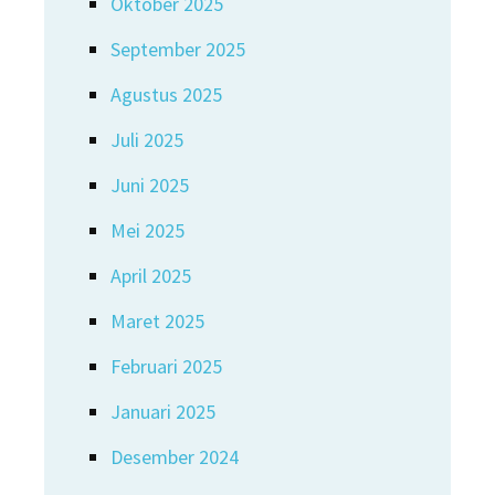
Oktober 2025
September 2025
Agustus 2025
Juli 2025
Juni 2025
Mei 2025
April 2025
Maret 2025
Februari 2025
Januari 2025
Desember 2024