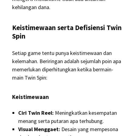
kehilangan dana.
Keistimewaan serta Defisiensi Twin
Spin
Setiap game tentu punya keistimewaan dan
kelemahan. Beriringan adalah sejumlah poin apa
memerlukan diperhitungkan ketika bermain-
main Twin Spin:
Keistimewaan
Ciri Twin Reel:
Meningkatkan kesempatan
menang serta putaran apa terhubung.
Visual Menggaet:
Desain yang mempesona