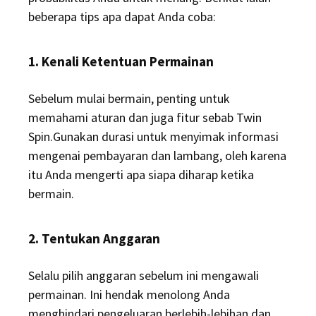
beberapa tips apa dapat Anda coba:
1. Kenali Ketentuan Permainan
Sebelum mulai bermain, penting untuk
memahami aturan dan juga fitur sebab Twin
Spin.Gunakan durasi untuk menyimak informasi
mengenai pembayaran dan lambang, oleh karena
itu Anda mengerti apa siapa diharap ketika
bermain.
2. Tentukan Anggaran
Selalu pilih anggaran sebelum ini mengawali
permainan. Ini hendak menolong Anda
menghindari pengeluaran berlebih-lebihan dan