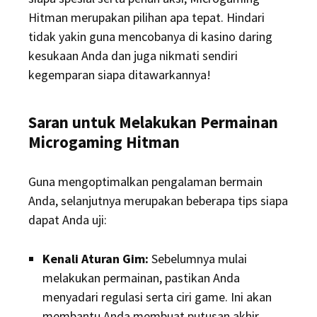
Hitman merupakan pilihan apa tepat. Hindari
tidak yakin guna mencobanya di kasino daring
kesukaan Anda dan juga nikmati sendiri
kegemparan siapa ditawarkannya!
Saran untuk Melakukan Permainan
Microgaming Hitman
Guna mengoptimalkan pengalaman bermain
Anda, selanjutnya merupakan beberapa tips siapa
dapat Anda uji:
Kenali Aturan Gim:
Sebelumnya mulai
melakukan permainan, pastikan Anda
menyadari regulasi serta ciri game. Ini akan
membantu Anda membuat putusan akhir