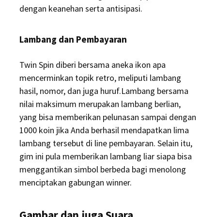
dengan keanehan serta antisipasi.
Lambang dan Pembayaran
Twin Spin diberi bersama aneka ikon apa
mencerminkan topik retro, meliputi lambang
hasil, nomor, dan juga huruf.Lambang bersama
nilai maksimum merupakan lambang berlian,
yang bisa memberikan pelunasan sampai dengan
1000 koin jika Anda berhasil mendapatkan lima
lambang tersebut di line pembayaran. Selain itu,
gim ini pula memberikan lambang liar siapa bisa
menggantikan simbol berbeda bagi menolong
menciptakan gabungan winner.
Gambar dan juga Suara