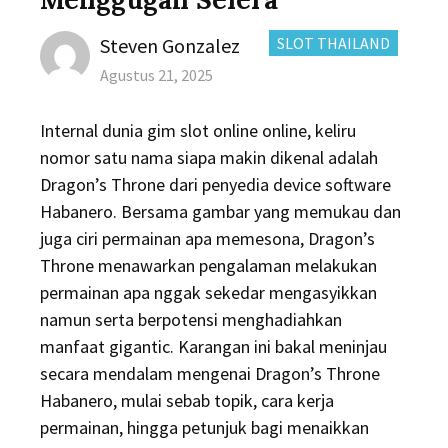
Author
CATEGORIES:
Steven Gonzalez
SLOT THAILAND
Posted
Agustus 21, 2025
on
Internal dunia gim slot online online, keliru
nomor satu nama siapa makin dikenal adalah
Dragon’s Throne dari penyedia device software
Habanero. Bersama gambar yang memukau dan
juga ciri permainan apa memesona, Dragon’s
Throne menawarkan pengalaman melakukan
permainan apa nggak sekedar mengasyikkan
namun serta berpotensi menghadiahkan
manfaat gigantic. Karangan ini bakal meninjau
secara mendalam mengenai Dragon’s Throne
Habanero, mulai sebab topik, cara kerja
permainan, hingga petunjuk bagi menaikkan