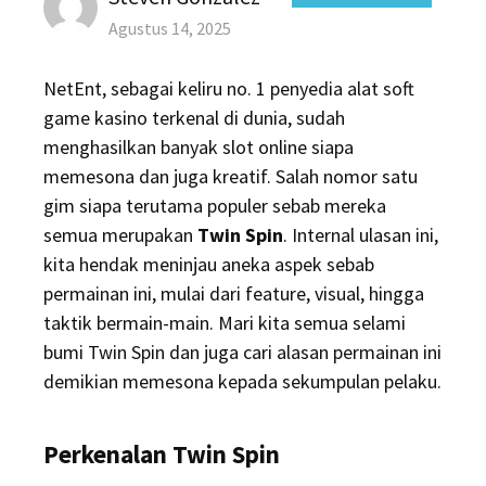
Posted
Agustus 14, 2025
on
NetEnt, sebagai keliru no. 1 penyedia alat soft
game kasino terkenal di dunia, sudah
menghasilkan banyak slot online siapa
memesona dan juga kreatif. Salah nomor satu
gim siapa terutama populer sebab mereka
semua merupakan
Twin Spin
. Internal ulasan ini,
kita hendak meninjau aneka aspek sebab
permainan ini, mulai dari feature, visual, hingga
taktik bermain-main. Mari kita semua selami
bumi Twin Spin dan juga cari alasan permainan ini
demikian memesona kepada sekumpulan pelaku.
Perkenalan Twin Spin