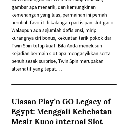
gambar apa menarik, dan kemungkinan
kemenangan yang luas, permainan ini pernah
berubah favorit di kalangan partisipan slot gacor.
Walaupun ada sejumlah defisiensi, mirip
kurangnya ciri bonus, kekuatan tarik pokok dari
Twin Spin tetap kuat. Bila Anda menelusuri
kejadian bermain slot apa mengasyikkan serta
penuh sesak surprise, Twin Spin merupakan
alternatif yang tepat.…
Ulasan Play’n GO Legacy of
Egypt: Menggali Kehebatan
Mesir Kuno internal Slot