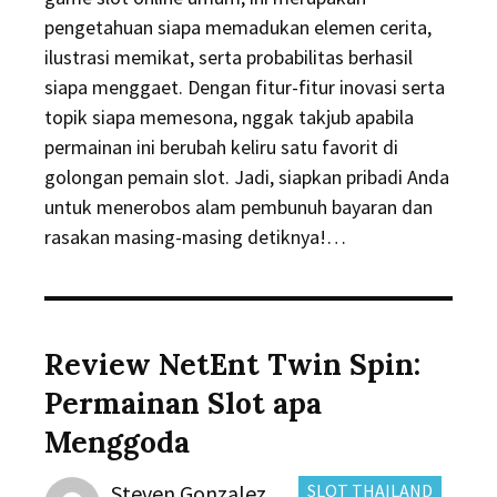
pengetahuan siapa memadukan elemen cerita,
ilustrasi memikat, serta probabilitas berhasil
siapa menggaet. Dengan fitur-fitur inovasi serta
topik siapa memesona, nggak takjub apabila
permainan ini berubah keliru satu favorit di
golongan pemain slot. Jadi, siapkan pribadi Anda
untuk menerobos alam pembunuh bayaran dan
rasakan masing-masing detiknya!…
Review NetEnt Twin Spin:
Permainan Slot apa
Menggoda
Author
CATEGORIES:
Steven Gonzalez
SLOT THAILAND