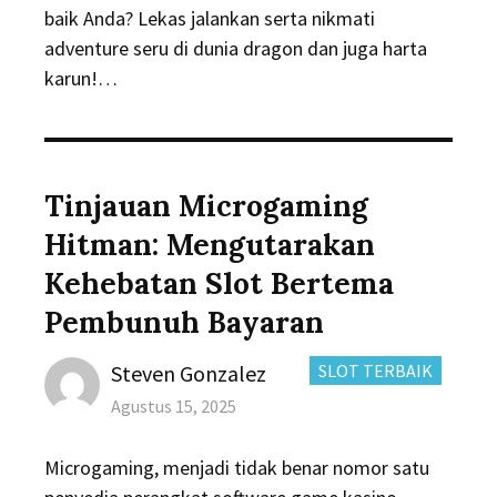
baik Anda? Lekas jalankan serta nikmati
adventure seru di dunia dragon dan juga harta
karun!…
Tinjauan Microgaming
Hitman: Mengutarakan
Kehebatan Slot Bertema
Pembunuh Bayaran
Author
CATEGORIES:
Steven Gonzalez
SLOT TERBAIK
Posted
Agustus 15, 2025
on
Microgaming, menjadi tidak benar nomor satu