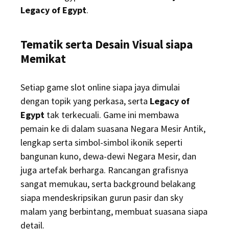
Legacy of Egypt
.
Tematik serta Desain Visual siapa
Memikat
Setiap game slot online siapa jaya dimulai
dengan topik yang perkasa, serta
Legacy of
Egypt
tak terkecuali. Game ini membawa
pemain ke di dalam suasana Negara Mesir Antik,
lengkap serta simbol-simbol ikonik seperti
bangunan kuno, dewa-dewi Negara Mesir, dan
juga artefak berharga. Rancangan grafisnya
sangat memukau, serta background belakang
siapa mendeskripsikan gurun pasir dan sky
malam yang berbintang, membuat suasana siapa
detail.