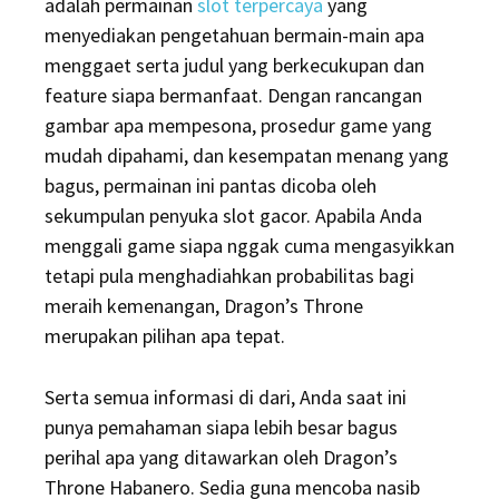
adalah permainan
slot terpercaya
yang
menyediakan pengetahuan bermain-main apa
menggaet serta judul yang berkecukupan dan
feature siapa bermanfaat. Dengan rancangan
gambar apa mempesona, prosedur game yang
mudah dipahami, dan kesempatan menang yang
bagus, permainan ini pantas dicoba oleh
sekumpulan penyuka slot gacor. Apabila Anda
menggali game siapa nggak cuma mengasyikkan
tetapi pula menghadiahkan probabilitas bagi
meraih kemenangan, Dragon’s Throne
merupakan pilihan apa tepat.
Serta semua informasi di dari, Anda saat ini
punya pemahaman siapa lebih besar bagus
perihal apa yang ditawarkan oleh Dragon’s
Throne Habanero. Sedia guna mencoba nasib