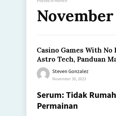
Posted in month:
November
Casino Games With No 
Astro Tech, Panduan M
Author
Steven Gonzalez
Posted
November 30, 2023
on
Serum: Tidak Rumah
Permainan