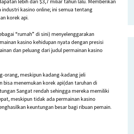
atan lebih dari $3,7 miliar tahun lalu. Memberikan
industri kasino online; ini semua tentang
n korek api.
ebagai “rumah” di sini) menyelenggarakan
mainan kasino kehidupan nyata dengan presisi
nan dan peluang dari judul permainan kasino
ng-orang, meskipun kadang-kadang jeli
n bisa menemukan korek api(dan taruhan di
ntungan Sangat rendah sehingga mereka memiliki
pat, meskipun tidak ada permainan kasino
enghasilkan keuntungan besar bagi ribuan pemain.