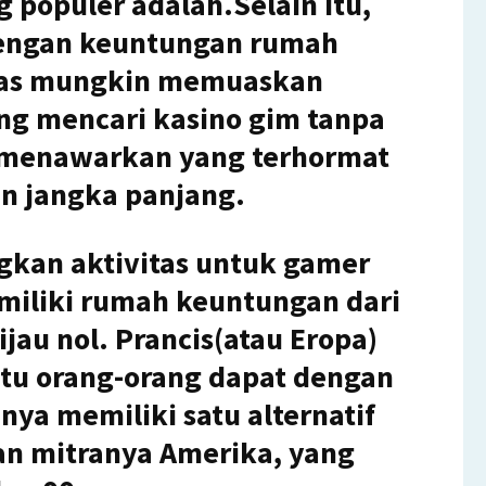
g populer adalah.Selain itu,
dengan keuntungan rumah
vitas mungkin memuaskan
ng mencari kasino gim tanpa
 menawarkan yang terhormat
n jangka panjang.
kan aktivitas untuk gamer
miliki rumah keuntungan dari
ijau nol. Prancis(atau Eropa)
itu orang-orang dapat dengan
ya memiliki satu alternatif
an mitranya Amerika, yang