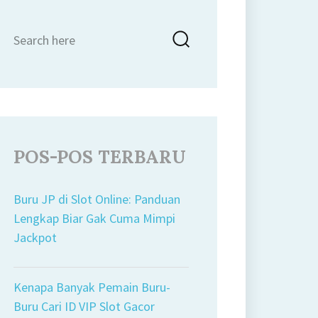
Search
Search
for:
POS-POS TERBARU
Buru JP di Slot Online: Panduan
Lengkap Biar Gak Cuma Mimpi
Jackpot
Kenapa Banyak Pemain Buru-
Buru Cari ID VIP Slot Gacor