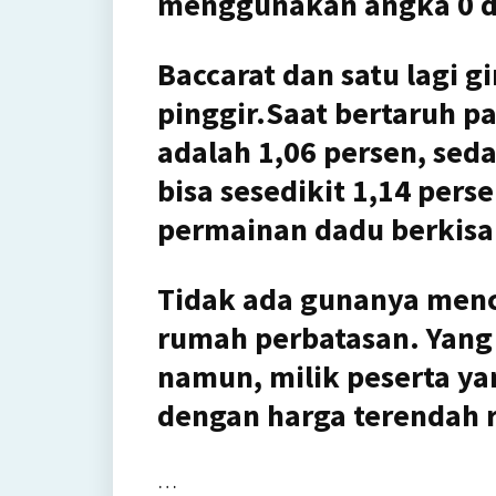
menggunakan angka 0 d
Baccarat dan satu lagi
pinggir.Saat bertaruh p
adalah 1,06 persen, se
bisa sesedikit 1,14 per
permainan dadu berkisa
Tidak ada gunanya menca
rumah perbatasan. Yang 
namun, milik peserta ya
dengan harga terendah 
…