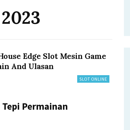
 2023
House Edge Slot Mesin Game
ain And Ulasan
CATEGORIES:
SLOT ONLINE
 Tepi Permainan