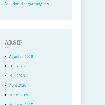
Asik dan Menguntungkan
ARSIP
Agustus 2026
Juli 2026
Mei 2026
April 2026
Maret 2026
Februari 2026