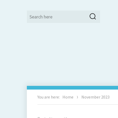
Search
Search
for:
You are here:
Home
November 2023