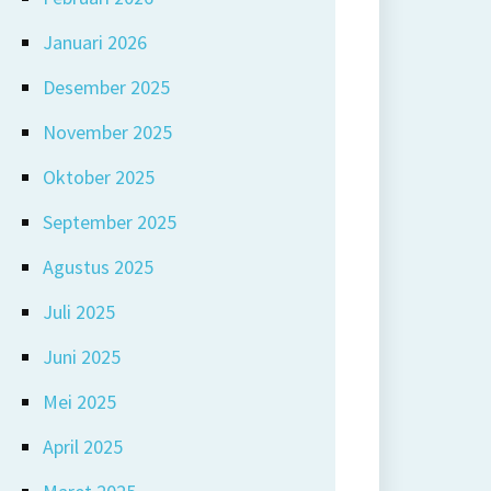
Januari 2026
Desember 2025
November 2025
Oktober 2025
September 2025
Agustus 2025
Juli 2025
Juni 2025
Mei 2025
April 2025