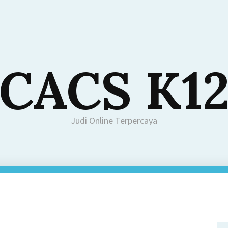
CACS K1
Judi Online Terpercaya