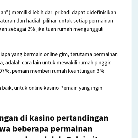
”) memiliki lebih dari pribadi dapat didefinisikan
turan dan hadiah pilihan untuk setiap permainan
ikan sebagai 2% jika tuan rumah mengungguli
siapa yang bermain online gim, terutama permainan
, adalah cara lain untuk mewakili rumah pinggir.
 97%, pemain memberi rumah keuntungan 3%.
 baik, untuk online kasino Pemain yang ingin
gan di kasino pertandingan
hwa beberapa permainan