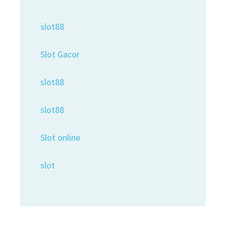
slot88
Slot Gacor
slot88
slot88
Slot online
slot