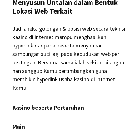
Menyusun Untaian dalam Bentuk
Lokasi Web Terkait
Jadi aneka golongan & posisi web secara teknisi
kasino di internet mampu menghasilkan
hyperlink daripada beserta menyimpan
sambungan suci lagi pada kedudukan web per
bettingan. Bersama-sama ialah sekitar bilangan
nan sanggup Kamu pertimbangkan guna
membikin hyperlink usaha kasino di internet
Kamu.
Kasino beserta Pertaruhan
Main