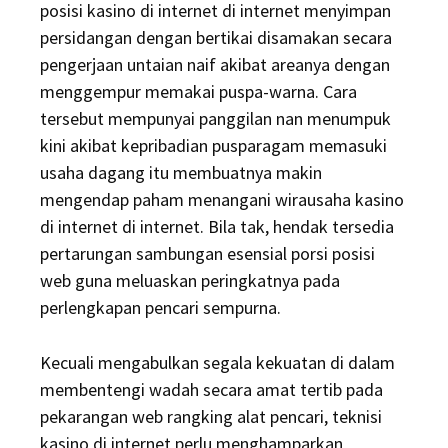
posisi kasino di internet di internet menyimpan
persidangan dengan bertikai disamakan secara
pengerjaan untaian naif akibat areanya dengan
menggempur memakai puspa-warna. Cara
tersebut mempunyai panggilan nan menumpuk
kini akibat kepribadian pusparagam memasuki
usaha dagang itu membuatnya makin
mengendap paham menangani wirausaha kasino
di internet di internet. Bila tak, hendak tersedia
pertarungan sambungan esensial porsi posisi
web guna meluaskan peringkatnya pada
perlengkapan pencari sempurna.
Kecuali mengabulkan segala kekuatan di dalam
membentengi wadah secara amat tertib pada
pekarangan web rangking alat pencari, teknisi
kasino di internet perlu menghamparkan