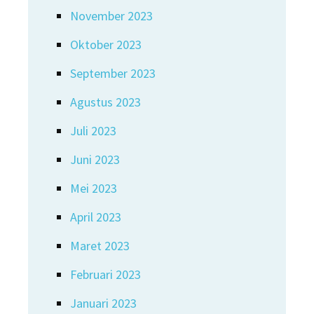
November 2023
Oktober 2023
September 2023
Agustus 2023
Juli 2023
Juni 2023
Mei 2023
April 2023
Maret 2023
Februari 2023
Januari 2023