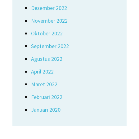
Desember 2022
November 2022
Oktober 2022
September 2022
Agustus 2022
April 2022
Maret 2022
Februari 2022
Januari 2020