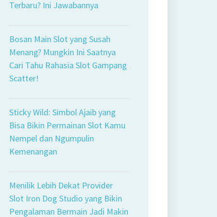
Terbaru? Ini Jawabannya
Bosan Main Slot yang Susah
Menang? Mungkin Ini Saatnya
Cari Tahu Rahasia Slot Gampang
Scatter!
Sticky Wild: Simbol Ajaib yang
Bisa Bikin Permainan Slot Kamu
Nempel dan Ngumpulin
Kemenangan
Menilik Lebih Dekat Provider
Slot Iron Dog Studio yang Bikin
Pengalaman Bermain Jadi Makin