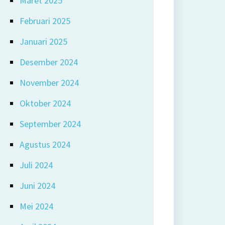
Maret 2025
Februari 2025
Januari 2025
Desember 2024
November 2024
Oktober 2024
September 2024
Agustus 2024
Juli 2024
Juni 2024
Mei 2024