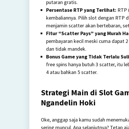
putaran gratis.
Persentase RTP yang Terlihat:
RTP (
kembaliannya. Pilih slot dengan RTP d
menjamin scatter akan bertebaran, se
Fitur “Scatter Pays” yang Murah Ha
pembayaran kecil meski cuma dapat 2 si
dan tidak mandek.
Bonus Game yang Tidak Terlalu Suli
free spins hanya butuh 3 scatter, itu 
4 atau bahkan 5 scatter.
Strategi Main di Slot G
Ngandelin Hoki
Oke, anggap saja kamu sudah menemukan
sering muncul. Apa selanjutnya? Tetap a