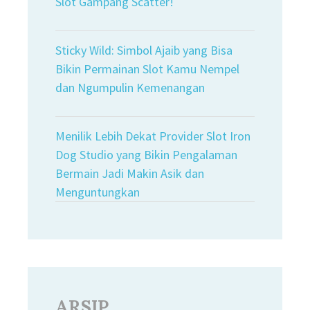
Slot Gampang Scatter!
Sticky Wild: Simbol Ajaib yang Bisa
Bikin Permainan Slot Kamu Nempel
dan Ngumpulin Kemenangan
Menilik Lebih Dekat Provider Slot Iron
Dog Studio yang Bikin Pengalaman
Bermain Jadi Makin Asik dan
Menguntungkan
ARSIP