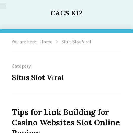
CACS K12
You are here:
Home
Situs Slot Viral
Category:
Situs Slot Viral
Tips for Link Building for
Casino Websites Slot Online
Review