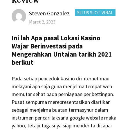
Author
CATEGORIES:
Steven Gonzalez
SITUS SLOT VIRAL
Posted
Maret 2, 2023
on
Ini lah Apa pasal Lokasi Kasino
Wajar Berinvestasi pada
Mengerahkan Untaian tarikh 2021
berikut
Pada setiap pencedok kasino di internet mau
melayani apa saja guna menjelma tempat web
memutar sehat pada perniagaan per bettingan.
Pusat sempurna merepresentasikan diartikan
sebagai menjelma buatan termasyhur dalam
instrumen pencari laksana google website maka
yahoo, tetapi tugasnya siap menderita dicapai