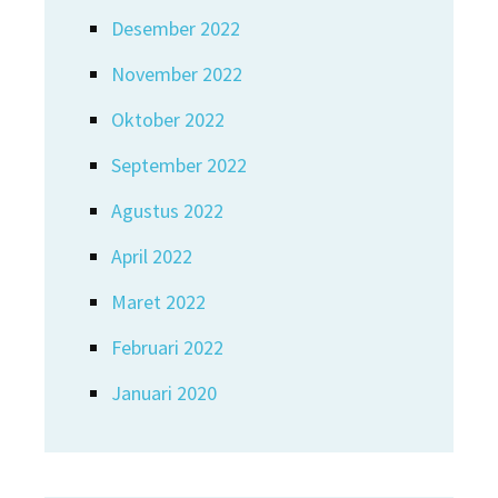
Desember 2022
November 2022
Oktober 2022
September 2022
Agustus 2022
April 2022
Maret 2022
Februari 2022
Januari 2020