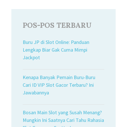
POS-POS TERBARU
Buru JP di Slot Online: Panduan
Lengkap Biar Gak Cuma Mimpi
Jackpot
Kenapa Banyak Pemain Buru-Buru
Cari ID VIP Slot Gacor Terbaru? Ini
Jawabannya
Bosan Main Slot yang Susah Menang?
Mungkin Ini Saatnya Cari Tahu Rahasia