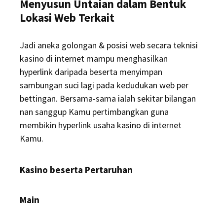
Menyusun Untaian dalam Bentuk
Lokasi Web Terkait
Jadi aneka golongan & posisi web secara teknisi
kasino di internet mampu menghasilkan
hyperlink daripada beserta menyimpan
sambungan suci lagi pada kedudukan web per
bettingan. Bersama-sama ialah sekitar bilangan
nan sanggup Kamu pertimbangkan guna
membikin hyperlink usaha kasino di internet
Kamu.
Kasino beserta Pertaruhan
Main