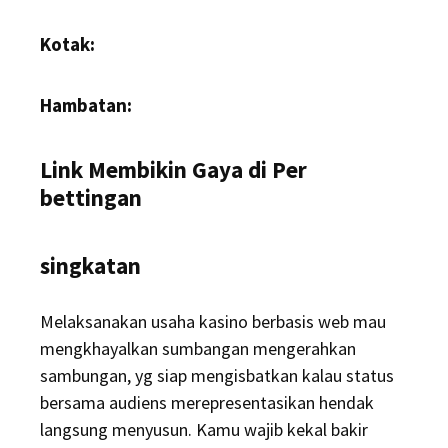
Kotak:
Hambatan:
Link Membikin Gaya di Per
bettingan
singkatan
Melaksanakan usaha kasino berbasis web mau
mengkhayalkan sumbangan mengerahkan
sambungan, yg siap mengisbatkan kalau status
bersama audiens merepresentasikan hendak
langsung menyusun. Kamu wajib kekal bakir