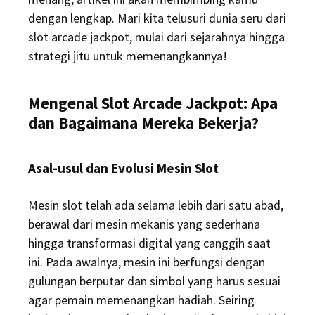
dengan lengkap. Mari kita telusuri dunia seru dari
slot arcade jackpot, mulai dari sejarahnya hingga
strategi jitu untuk memenangkannya!
Mengenal Slot Arcade Jackpot: Apa
dan Bagaimana Mereka Bekerja?
Asal-usul dan Evolusi Mesin Slot
Mesin slot telah ada selama lebih dari satu abad,
berawal dari mesin mekanis yang sederhana
hingga transformasi digital yang canggih saat
ini. Pada awalnya, mesin ini berfungsi dengan
gulungan berputar dan simbol yang harus sesuai
agar pemain memenangkan hadiah. Seiring