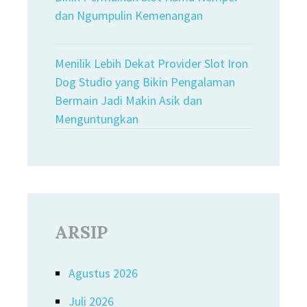
dan Ngumpulin Kemenangan
Menilik Lebih Dekat Provider Slot Iron
Dog Studio yang Bikin Pengalaman
Bermain Jadi Makin Asik dan
Menguntungkan
ARSIP
Agustus 2026
Juli 2026