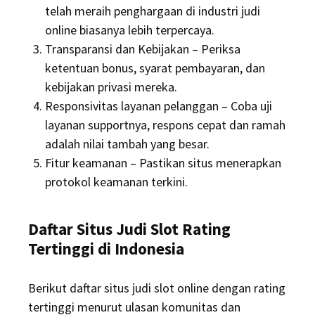
telah meraih penghargaan di industri judi
online biasanya lebih terpercaya.
Transparansi dan Kebijakan – Periksa
ketentuan bonus, syarat pembayaran, dan
kebijakan privasi mereka.
Responsivitas layanan pelanggan – Coba uji
layanan supportnya, respons cepat dan ramah
adalah nilai tambah yang besar.
Fitur keamanan – Pastikan situs menerapkan
protokol keamanan terkini.
Daftar Situs Judi Slot Rating
Tertinggi di Indonesia
Berikut daftar situs judi slot online dengan rating
tertinggi menurut ulasan komunitas dan