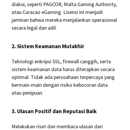
diakui, seperti PAGCOR, Malta Gaming Authority,
atau Curacao eGaming. Lisensi ini menjadi
jaminan bahwa mereka menjalankan operasional
secara legal dan adil.
2. Sistem Keamanan Mutakhir
Teknologi enkripsi SSL, firewall canggih, serta
sistem keamanan data harus diterapkan secara
optimal. Tidak ada perusahaan terpercaya yang
bermain-main dengan risiko kebocoran data
atau penipuan.
3. Ulasan Positif dan Reputasi Baik
Melakukan riset dan membaca ulasan dari