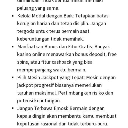
dimainkan. Tidak semua mesin memiliki
peluang yang sama.
Kelola Modal dengan Baik: Tetapkan batas
kerugian harian dan tetap disiplin. Jangan
tergoda untuk terus bermain saat
keberuntungan tidak memihak.
Manfaatkan Bonus dan Fitur Gratis: Banyak
kasino online menawarkan bonus deposit, free
spins, atau fitur cashback yang bisa
memperpanjang waktu bermain.
Pilih Mesin Jackpot yang Tepat: Mesin dengan
jackpot progresif biasanya memerlukan
taruhan maksimal. Pertimbangkan risiko dan
potensi keuntungan.
Jangan Terbawa Emosi: Bermain dengan
kepala dingin akan membantu kamu membuat
keputusan rasional dan tidak terburu-buru.