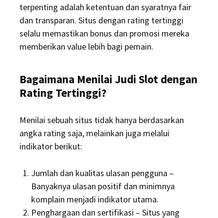
terpenting adalah ketentuan dan syaratnya fair
dan transparan. Situs dengan rating tertinggi
selalu memastikan bonus dan promosi mereka
memberikan value lebih bagi pemain.
Bagaimana Menilai Judi Slot dengan
Rating Tertinggi?
Menilai sebuah situs tidak hanya berdasarkan
angka rating saja, melainkan juga melalui
indikator berikut:
Jumlah dan kualitas ulasan pengguna –
Banyaknya ulasan positif dan minimnya
komplain menjadi indikator utama.
Penghargaan dan sertifikasi – Situs yang