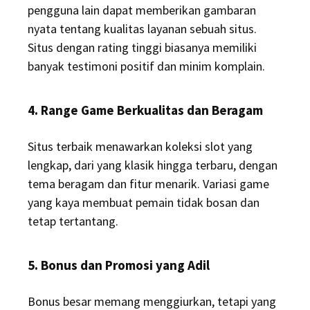
pengguna lain dapat memberikan gambaran
nyata tentang kualitas layanan sebuah situs.
Situs dengan rating tinggi biasanya memiliki
banyak testimoni positif dan minim komplain.
4. Range Game Berkualitas dan Beragam
Situs terbaik menawarkan koleksi slot yang
lengkap, dari yang klasik hingga terbaru, dengan
tema beragam dan fitur menarik. Variasi game
yang kaya membuat pemain tidak bosan dan
tetap tertantang.
5. Bonus dan Promosi yang Adil
Bonus besar memang menggiurkan, tetapi yang