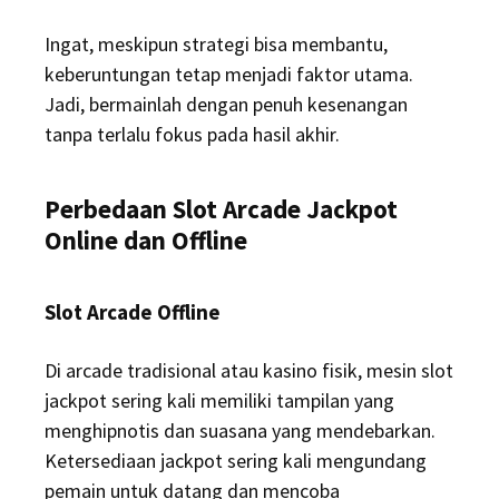
Ingat, meskipun strategi bisa membantu,
keberuntungan tetap menjadi faktor utama.
Jadi, bermainlah dengan penuh kesenangan
tanpa terlalu fokus pada hasil akhir.
Perbedaan Slot Arcade Jackpot
Online dan Offline
Slot Arcade Offline
Di arcade tradisional atau kasino fisik, mesin slot
jackpot sering kali memiliki tampilan yang
menghipnotis dan suasana yang mendebarkan.
Ketersediaan jackpot sering kali mengundang
pemain untuk datang dan mencoba