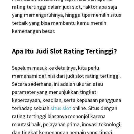
rating tertinggi dalam judi slot, faktor apa saja
yang memengaruhinya, hingga tips memilih situs
terbaik yang bisa membantu kamu meraih
kemenangan besar.
Apa Itu Judi Slot Rating Tertinggi?
Sebelum masuk ke detailnya, kita perlu
memahami definisi dari judi slot rating tertinggi.
Secara sederhana, ini adalah ukuran atau
parameter yang menunjukkan tingkat
kepercayaan, keadilan, serta kepuasan pengguna
terhadap sebuah
situs slot
online. Situs dengan
rating tertinggi biasanya menonjol karena
reputasi baik, pelayanan prima, inovasi teknologi,
dan tingkat kemenangan pemain yang tinggi.