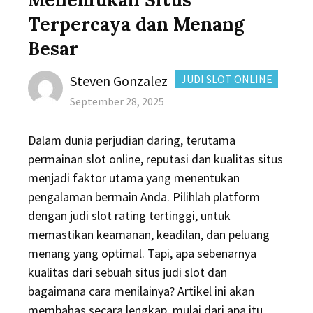
Terpercaya dan Menang
Besar
Author
CATEGORIES:
Steven Gonzalez
JUDI SLOT ONLINE
Posted
September 28, 2025
on
Dalam dunia perjudian daring, terutama
permainan slot online, reputasi dan kualitas situs
menjadi faktor utama yang menentukan
pengalaman bermain Anda. Pilihlah platform
dengan judi slot rating tertinggi, untuk
memastikan keamanan, keadilan, dan peluang
menang yang optimal. Tapi, apa sebenarnya
kualitas dari sebuah situs judi slot dan
bagaimana cara menilainya? Artikel ini akan
membahas secara lengkap, mulai dari apa itu