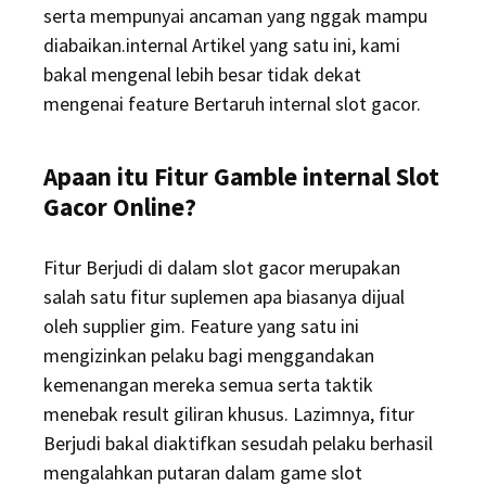
serta mempunyai ancaman yang nggak mampu
diabaikan.internal Artikel yang satu ini, kami
bakal mengenal lebih besar tidak dekat
mengenai feature Bertaruh internal slot gacor.
Apaan itu Fitur Gamble internal Slot
Gacor Online?
Fitur Berjudi di dalam slot gacor merupakan
salah satu fitur suplemen apa biasanya dijual
oleh supplier gim. Feature yang satu ini
mengizinkan pelaku bagi menggandakan
kemenangan mereka semua serta taktik
menebak result giliran khusus. Lazimnya, fitur
Berjudi bakal diaktifkan sesudah pelaku berhasil
mengalahkan putaran dalam game slot