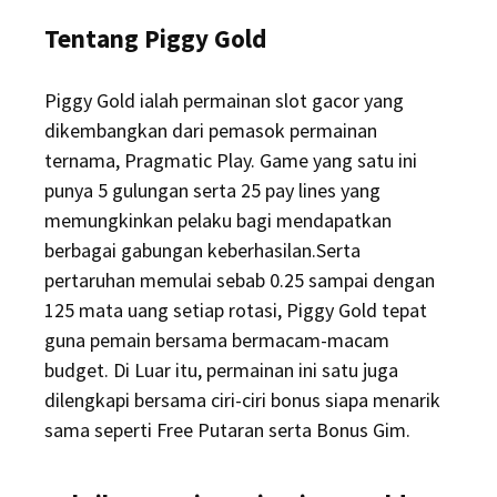
Tentang Piggy Gold
Piggy Gold ialah permainan slot gacor yang
dikembangkan dari pemasok permainan
ternama, Pragmatic Play. Game yang satu ini
punya 5 gulungan serta 25 pay lines yang
memungkinkan pelaku bagi mendapatkan
berbagai gabungan keberhasilan.Serta
pertaruhan memulai sebab 0.25 sampai dengan
125 mata uang setiap rotasi, Piggy Gold tepat
guna pemain bersama bermacam-macam
budget. Di Luar itu, permainan ini satu juga
dilengkapi bersama ciri-ciri bonus siapa menarik
sama seperti Free Putaran serta Bonus Gim.