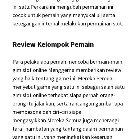
ini satu.Perkara ini mengubah permainan ini
cocok untuk pemain yang menyukai uji serta
ketegangan internal melakukan permainan slot.
Review Kelompok Pemain
Para pelaku apa pernah mencoba bermain-main
gim slot online Menggema memberikan review
yang baik tentang game ini. Mereka Semua
menyebut game yang satu ini sebagai salah satu
gim slot online terhebat siapa pernah orang-
orang itu jalankan, serta rancangan gambar apa
mempesona dan ciri-ciri siapa
mengasyikkan.Mereka Semua juga menerangi
taraf hambatan yang tantang dalam permainan
yang satu ini, yang meningkatkan keseruan