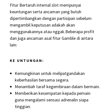
Fitur Bertaruh internal slot mempunyai
keuntungan serta ancaman yang butuh
dipertimbangkan dengan partisipan sebelum
mengambil keputusan adakah akan
menggunakannya atau nggak.Beberapa profit
dan juga ancaman asal fitur Gamble di antara
lain:
KE UNTUNGAN:
Kemungkinan untuk melipatgandakan
keberhasilan bersama segera.
Menambah taraf kegembiraan dalam bermain.
Memberikan kesempatan kepada pemain
guna mengalami sensasi adrenalin siapa
tinggian.