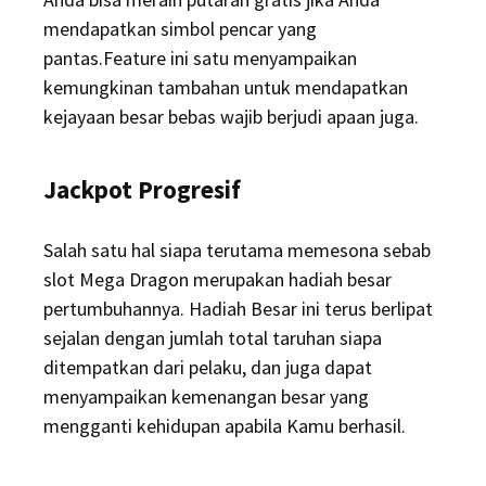
mendapatkan simbol pencar yang
pantas.Feature ini satu menyampaikan
kemungkinan tambahan untuk mendapatkan
kejayaan besar bebas wajib berjudi apaan juga.
Jackpot Progresif
Salah satu hal siapa terutama memesona sebab
slot Mega Dragon merupakan hadiah besar
pertumbuhannya. Hadiah Besar ini terus berlipat
sejalan dengan jumlah total taruhan siapa
ditempatkan dari pelaku, dan juga dapat
menyampaikan kemenangan besar yang
mengganti kehidupan apabila Kamu berhasil.