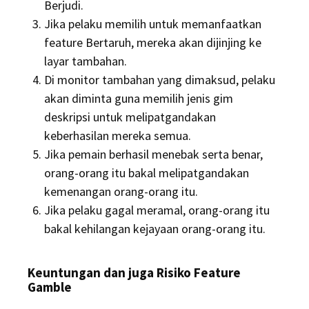
Berjudi.
Jika pelaku memilih untuk memanfaatkan
feature Bertaruh, mereka akan dijinjing ke
layar tambahan.
Di monitor tambahan yang dimaksud, pelaku
akan diminta guna memilih jenis gim
deskripsi untuk melipatgandakan
keberhasilan mereka semua.
Jika pemain berhasil menebak serta benar,
orang-orang itu bakal melipatgandakan
kemenangan orang-orang itu.
Jika pelaku gagal meramal, orang-orang itu
bakal kehilangan kejayaan orang-orang itu.
Keuntungan dan juga Risiko Feature
Gamble