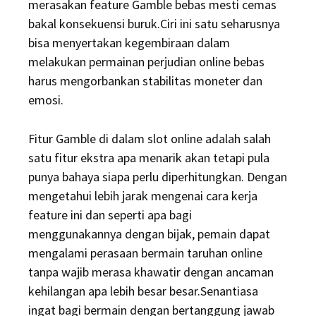
merasakan feature Gamble bebas mesti cemas
bakal konsekuensi buruk.Ciri ini satu seharusnya
bisa menyertakan kegembiraan dalam
melakukan permainan perjudian online bebas
harus mengorbankan stabilitas moneter dan
emosi.
Fitur Gamble di dalam slot online adalah salah
satu fitur ekstra apa menarik akan tetapi pula
punya bahaya siapa perlu diperhitungkan. Dengan
mengetahui lebih jarak mengenai cara kerja
feature ini dan seperti apa bagi
menggunakannya dengan bijak, pemain dapat
mengalami perasaan bermain taruhan online
tanpa wajib merasa khawatir dengan ancaman
kehilangan apa lebih besar besar.Senantiasa
ingat bagi bermain dengan bertanggung jawab