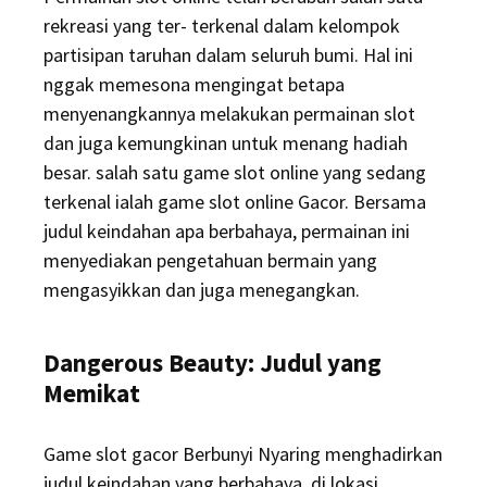
rekreasi yang ter- terkenal dalam kelompok
partisipan taruhan dalam seluruh bumi. Hal ini
nggak memesona mengingat betapa
menyenangkannya melakukan permainan slot
dan juga kemungkinan untuk menang hadiah
besar. salah satu game slot online yang sedang
terkenal ialah game slot online Gacor. Bersama
judul keindahan apa berbahaya, permainan ini
menyediakan pengetahuan bermain yang
mengasyikkan dan juga menegangkan.
Dangerous Beauty: Judul yang
Memikat
Game slot gacor Berbunyi Nyaring menghadirkan
judul keindahan yang berbahaya, di lokasi