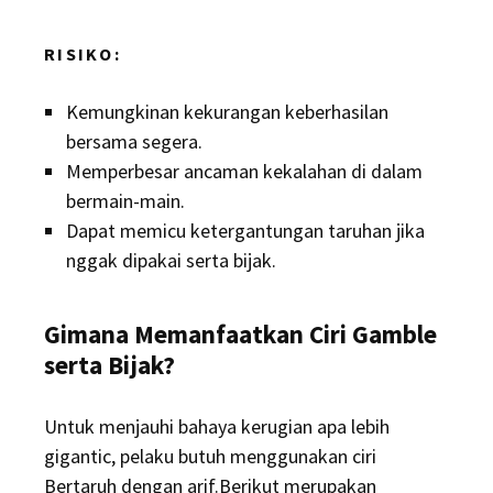
RISIKO:
Kemungkinan kekurangan keberhasilan
bersama segera.
Memperbesar ancaman kekalahan di dalam
bermain-main.
Dapat memicu ketergantungan taruhan jika
nggak dipakai serta bijak.
Gimana Memanfaatkan Ciri Gamble
serta Bijak?
Untuk menjauhi bahaya kerugian apa lebih
gigantic, pelaku butuh menggunakan ciri
Bertaruh dengan arif.Berikut merupakan