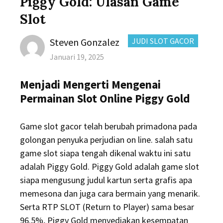
Piggy Gold: Ulasan Game
Slot
Author
CATEGORIES:
Steven Gonzalez
JUDI SLOT GACOR
Posted
Januari 19, 2025
on
Menjadi Mengerti Mengenai
Permainan Slot Online Piggy Gold
Game slot gacor telah berubah primadona pada
golongan penyuka perjudian on line. salah satu
game slot siapa tengah dikenal waktu ini satu
adalah Piggy Gold. Piggy Gold adalah game slot
siapa mengusung judul kartun serta grafis apa
memesona dan juga cara bermain yang menarik.
Serta RTP SLOT (Return to Player) sama besar
96.5%, Piggy Gold menyediakan kesempatan