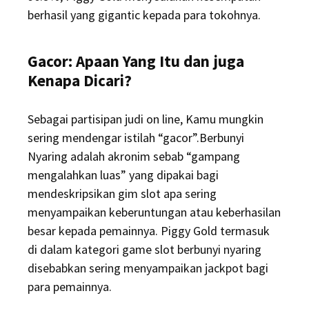
berhasil yang gigantic kepada para tokohnya.
Gacor: Apaan Yang Itu dan juga
Kenapa Dicari?
Sebagai partisipan judi on line, Kamu mungkin
sering mendengar istilah “gacor”.Berbunyi
Nyaring adalah akronim sebab “gampang
mengalahkan luas” yang dipakai bagi
mendeskripsikan gim slot apa sering
menyampaikan keberuntungan atau keberhasilan
besar kepada pemainnya. Piggy Gold termasuk
di dalam kategori game slot berbunyi nyaring
disebabkan sering menyampaikan jackpot bagi
para pemainnya.