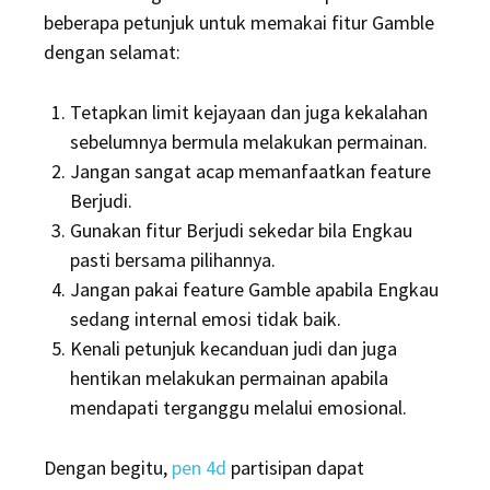
beberapa petunjuk untuk memakai fitur Gamble
dengan selamat:
Tetapkan limit kejayaan dan juga kekalahan
sebelumnya bermula melakukan permainan.
Jangan sangat acap memanfaatkan feature
Berjudi.
Gunakan fitur Berjudi sekedar bila Engkau
pasti bersama pilihannya.
Jangan pakai feature Gamble apabila Engkau
sedang internal emosi tidak baik.
Kenali petunjuk kecanduan judi dan juga
hentikan melakukan permainan apabila
mendapati terganggu melalui emosional.
Dengan begitu,
pen 4d
partisipan dapat