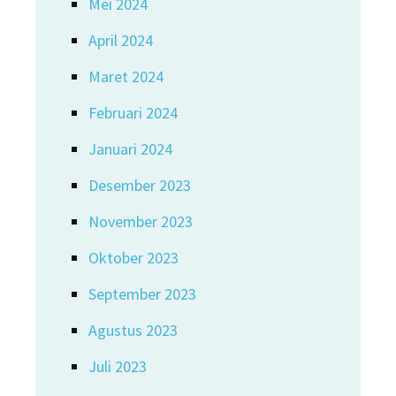
Mei 2024
April 2024
Maret 2024
Februari 2024
Januari 2024
Desember 2023
November 2023
Oktober 2023
September 2023
Agustus 2023
Juli 2023