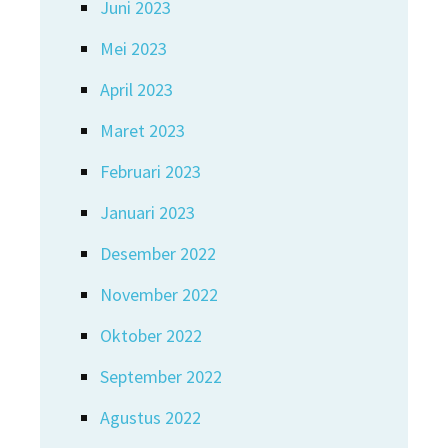
Juni 2023
Mei 2023
April 2023
Maret 2023
Februari 2023
Januari 2023
Desember 2022
November 2022
Oktober 2022
September 2022
Agustus 2022