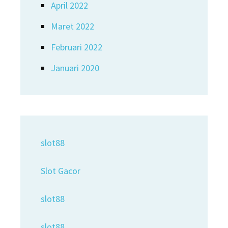
April 2022
Maret 2022
Februari 2022
Januari 2020
slot88
Slot Gacor
slot88
slot88