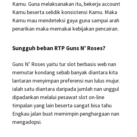
Kamu. Guna melaksanakan itu, bekerja account
Kamu beserta selidik konsistensi Kamu. Maka
Kamu mau mendeteksi gaya guna sampai arah
penarikan maka memakai kebijakan pencairan.
Sungguh beban RTP Guns N’ Roses?
Guns N’ Roses yaitu tur slot berbasis web nan
memutar kondang sebab banyak diantara kita
lantaran menyimpan preferensi nun lulus mujur.
ialah satu diantara daripada jumlah nan unggul
dipadankan melalui pesawat slot on-line
timpalan yang lain beserta sangat bisa tahu
Engkau jalan buat memimpin penghargaan nan
mengadopsi.