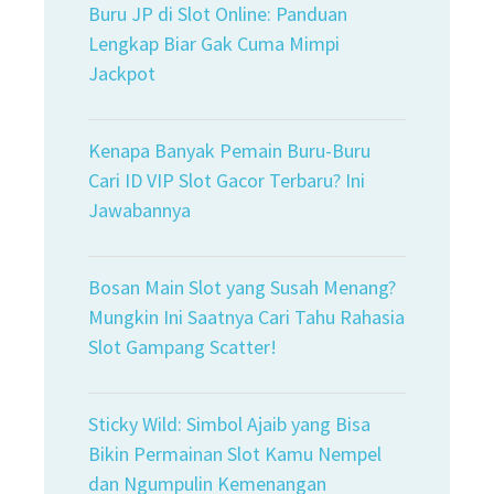
Buru JP di Slot Online: Panduan
Lengkap Biar Gak Cuma Mimpi
Jackpot
Kenapa Banyak Pemain Buru-Buru
Cari ID VIP Slot Gacor Terbaru? Ini
Jawabannya
Bosan Main Slot yang Susah Menang?
Mungkin Ini Saatnya Cari Tahu Rahasia
Slot Gampang Scatter!
Sticky Wild: Simbol Ajaib yang Bisa
Bikin Permainan Slot Kamu Nempel
dan Ngumpulin Kemenangan