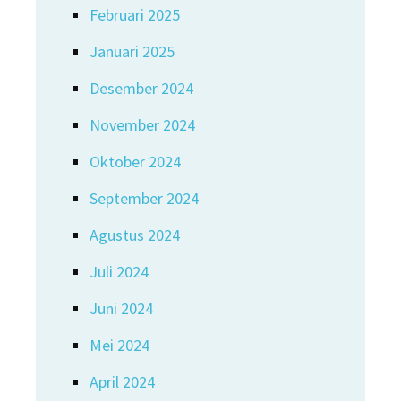
Februari 2025
Januari 2025
Desember 2024
November 2024
Oktober 2024
September 2024
Agustus 2024
Juli 2024
Juni 2024
Mei 2024
April 2024