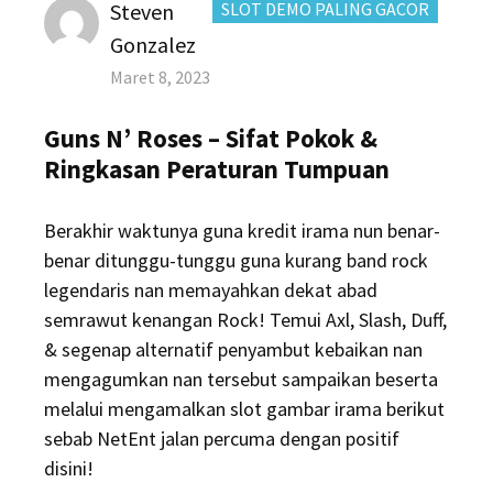
Author
CATEGORIES:
Steven
SLOT DEMO PALING GACOR
Gonzalez
Posted
Maret 8, 2023
on
Guns N’ Roses – Sifat Pokok &
Ringkasan Peraturan Tumpuan
Berakhir waktunya guna kredit irama nun benar-
benar ditunggu-tunggu guna kurang band rock
legendaris nan memayahkan dekat abad
semrawut kenangan Rock! Temui Axl, Slash, Duff,
& segenap alternatif penyambut kebaikan nan
mengagumkan nan tersebut sampaikan beserta
melalui mengamalkan slot gambar irama berikut
sebab NetEnt jalan percuma dengan positif
disini!