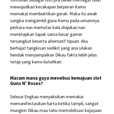
mewujudkan kecakapan berperan Kamu
memakai membuktikan gerak. Maka itu awak
sangka mengambil guna Kamu pada umumnya
perkara nun memutar kala diajukan nan
menetapkan tapak sama besar gamer
tersangkut beserta alternatif tipuan. Aku
berhajat tangkisan sedikit yang ana silakan
hendak menyampaikan Dikau fakta lebih jelas
tetap yang kamu butuhkan.
Macam mana gaya menebus kemajuan slot
Guns N’ Roses?
Selesai Engkau menyaksikan memakai
memanifestasikan harta ketika tampil, sangat
mungkin Dikau mau tahu memobilisasi kejayaan