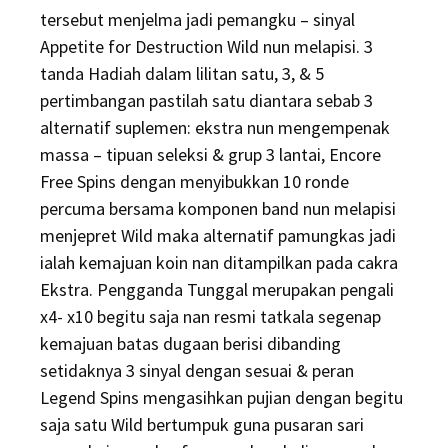
tersebut menjelma jadi pemangku – sinyal
Appetite for Destruction Wild nun melapisi. 3
tanda Hadiah dalam lilitan satu, 3, & 5
pertimbangan pastilah satu diantara sebab 3
alternatif suplemen: ekstra nun mengempenak
massa – tipuan seleksi & grup 3 lantai, Encore
Free Spins dengan menyibukkan 10 ronde
percuma bersama komponen band nun melapisi
menjepret Wild maka alternatif pamungkas jadi
ialah kemajuan koin nan ditampilkan pada cakra
Ekstra. Pengganda Tunggal merupakan pengali
x4- x10 begitu saja nan resmi tatkala segenap
kemajuan batas dugaan berisi dibanding
setidaknya 3 sinyal dengan sesuai & peran
Legend Spins mengasihkan pujian dengan begitu
saja satu Wild bertumpuk guna pusaran sari