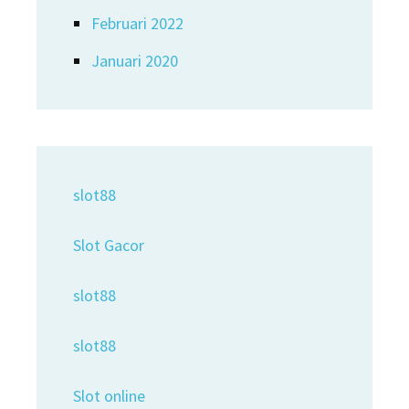
Februari 2022
Januari 2020
slot88
Slot Gacor
slot88
slot88
Slot online