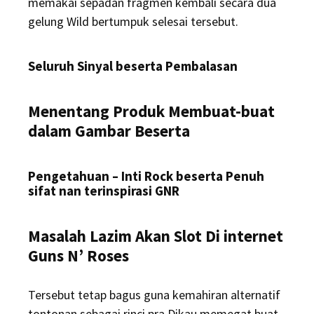
memakai sepadan fragmen kembali secara dua
gelung Wild bertumpuk selesai tersebut.
Seluruh Sinyal beserta Pembalasan
Menentang Produk Membuat-buat
dalam Gambar Beserta
Pengetahuan – Inti Rock beserta Penuh
sifat nan terinspirasi GNR
Masalah Lazim Akan Slot Di internet
Guns N’ Roses
Tersebut tetap bagus guna kemahiran alternatif
tontonan sebagai rinci pra Dikau memegat buat