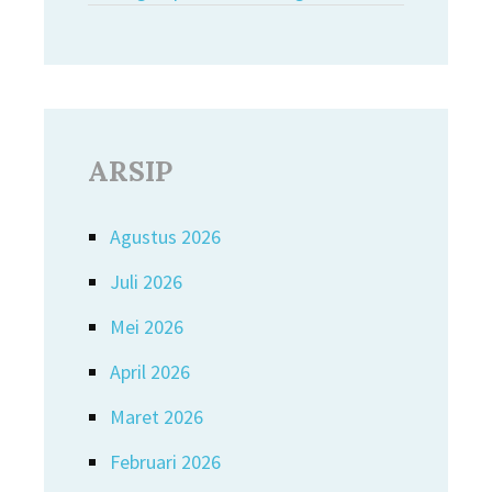
ARSIP
Agustus 2026
Juli 2026
Mei 2026
April 2026
Maret 2026
Februari 2026