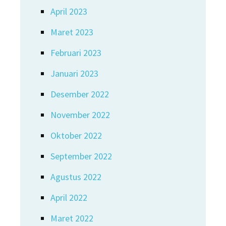
April 2023
Maret 2023
Februari 2023
Januari 2023
Desember 2022
November 2022
Oktober 2022
September 2022
Agustus 2022
April 2022
Maret 2022