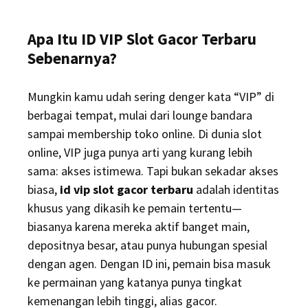
Apa Itu ID VIP Slot Gacor Terbaru
Sebenarnya?
Mungkin kamu udah sering denger kata “VIP” di
berbagai tempat, mulai dari lounge bandara
sampai membership toko online. Di dunia slot
online, VIP juga punya arti yang kurang lebih
sama: akses istimewa. Tapi bukan sekadar akses
biasa,
id vip slot gacor terbaru
adalah identitas
khusus yang dikasih ke pemain tertentu—
biasanya karena mereka aktif banget main,
depositnya besar, atau punya hubungan spesial
dengan agen. Dengan ID ini, pemain bisa masuk
ke permainan yang katanya punya tingkat
kemenangan lebih tinggi, alias gacor.