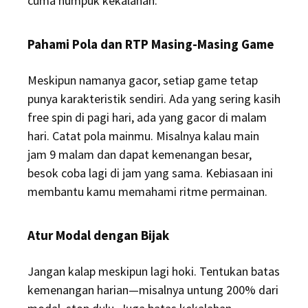
cuma numpuk kekalahan:
Pahami Pola dan RTP Masing-Masing Game
Meskipun namanya gacor, setiap game tetap
punya karakteristik sendiri. Ada yang sering kasih
free spin di pagi hari, ada yang gacor di malam
hari. Catat pola mainmu. Misalnya kalau main
jam 9 malam dan dapat kemenangan besar,
besok coba lagi di jam yang sama. Kebiasaan ini
membantu kamu memahami ritme permainan.
Atur Modal dengan Bijak
Jangan kalap meskipun lagi hoki. Tentukan batas
kemenangan harian—misalnya untung 200% dari