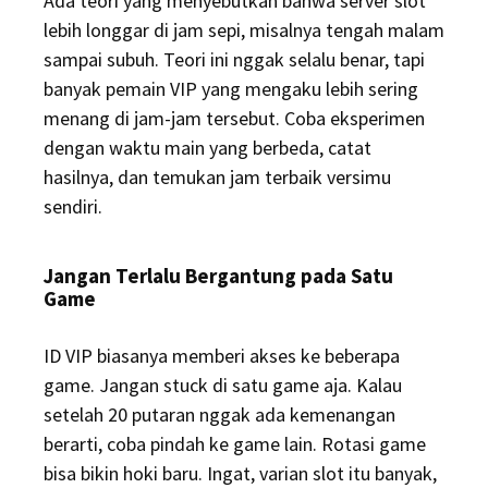
Ada teori yang menyebutkan bahwa server slot
lebih longgar di jam sepi, misalnya tengah malam
sampai subuh. Teori ini nggak selalu benar, tapi
banyak pemain VIP yang mengaku lebih sering
menang di jam-jam tersebut. Coba eksperimen
dengan waktu main yang berbeda, catat
hasilnya, dan temukan jam terbaik versimu
sendiri.
Jangan Terlalu Bergantung pada Satu
Game
ID VIP biasanya memberi akses ke beberapa
game. Jangan stuck di satu game aja. Kalau
setelah 20 putaran nggak ada kemenangan
berarti, coba pindah ke game lain. Rotasi game
bisa bikin hoki baru. Ingat, varian slot itu banyak,