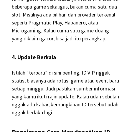
beberapa game sekaligus, bukan cuma satu dua
slot. Misalnya ada pilihan dari provider terkenal
seperti Pragmatic Play, Habanero, atau
Microgaming. Kalau cuma satu game doang
yang diklaim gacor, bisa jadi itu perangkap.
4. Update Berkala
Istilah “terbaru” di sini penting. ID VIP nggak
statis; biasanya ada rotasi game atau event baru
setiap minggu. Jadi pastikan sumber informasi
yang kamu ikuti rajin update. Kalau udah sebulan
nggak ada kabar, kemungkinan ID tersebut udah
nggak berlaku lagi.