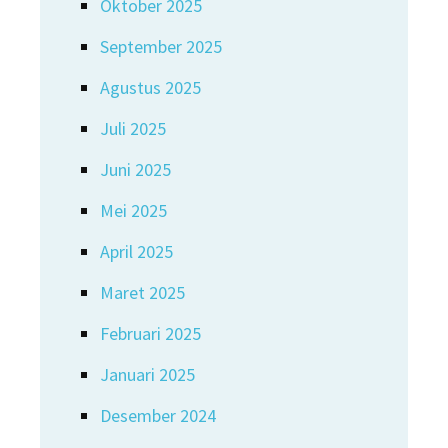
Oktober 2025
September 2025
Agustus 2025
Juli 2025
Juni 2025
Mei 2025
April 2025
Maret 2025
Februari 2025
Januari 2025
Desember 2024