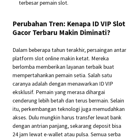
terbesar pemain slot.
Perubahan Tren: Kenapa ID VIP Slot
Gacor Terbaru Makin Diminati?
Dalam beberapa tahun terakhir, persaingan antar
platform slot online makin ketat. Mereka
berlomba memberikan layanan terbaik buat
mempertahankan pemain setia. Salah satu
caranya adalah dengan menawarkan ID VIP
eksklusif. Pemain yang merasa dihargai
cenderung lebih betah dan terus bermain. Selain
itu, perkembangan teknologi juga memudahkan
akses. Dulu mungkin harus transfer lewat bank
dengan antrian panjang, sekarang deposit bisa
24 jam lewat e-wallet atau pulsa. Semua serba