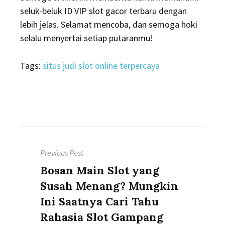
seluk-beluk ID VIP slot gacor terbaru dengan
lebih jelas. Selamat mencoba, dan semoga hoki
selalu menyertai setiap putaranmu!
Tags:
situs judi slot online terpercaya
Navigasi
Previous Post
pos
Previous
Bosan Main Slot yang
post:
Susah Menang? Mungkin
Ini Saatnya Cari Tahu
Rahasia Slot Gampang