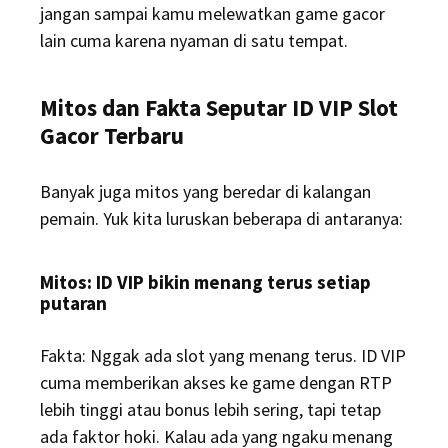
jangan sampai kamu melewatkan game gacor
lain cuma karena nyaman di satu tempat.
Mitos dan Fakta Seputar ID VIP Slot
Gacor Terbaru
Banyak juga mitos yang beredar di kalangan
pemain. Yuk kita luruskan beberapa di antaranya:
Mitos: ID VIP bikin menang terus setiap
putaran
Fakta: Nggak ada slot yang menang terus. ID VIP
cuma memberikan akses ke game dengan RTP
lebih tinggi atau bonus lebih sering, tapi tetap
ada faktor hoki. Kalau ada yang ngaku menang