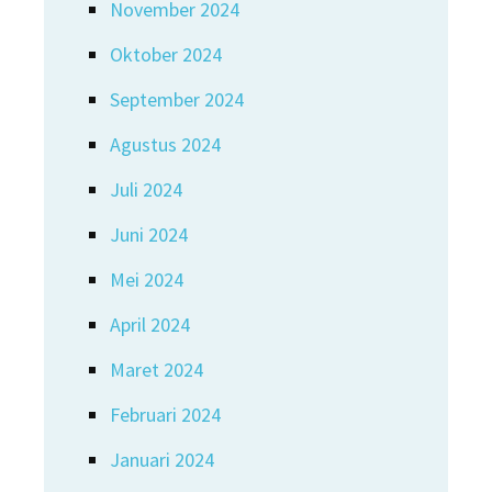
November 2024
Oktober 2024
September 2024
Agustus 2024
Juli 2024
Juni 2024
Mei 2024
April 2024
Maret 2024
Februari 2024
Januari 2024