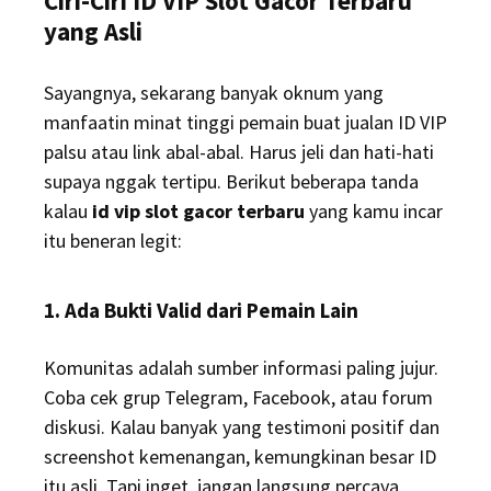
Ciri-Ciri ID VIP Slot Gacor Terbaru
yang Asli
Sayangnya, sekarang banyak oknum yang
manfaatin minat tinggi pemain buat jualan ID VIP
palsu atau link abal-abal. Harus jeli dan hati-hati
supaya nggak tertipu. Berikut beberapa tanda
kalau
id vip slot gacor terbaru
yang kamu incar
itu beneran legit:
1. Ada Bukti Valid dari Pemain Lain
Komunitas adalah sumber informasi paling jujur.
Coba cek grup Telegram, Facebook, atau forum
diskusi. Kalau banyak yang testimoni positif dan
screenshot kemenangan, kemungkinan besar ID
itu asli. Tapi inget, jangan langsung percaya