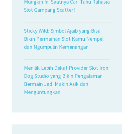
Mungkin Ini Saatnya Cari Tahu Rahasia
Slot Gampang Scatter!
Sticky Wild: Simbol Ajaib yang Bisa
Bikin Permainan Slot Kamu Nempel
dan Ngumpulin Kemenangan
Menilik Lebih Dekat Provider Slot Iron
Dog Studio yang Bikin Pengalaman
Bermain Jadi Makin Asik dan
Menguntungkan