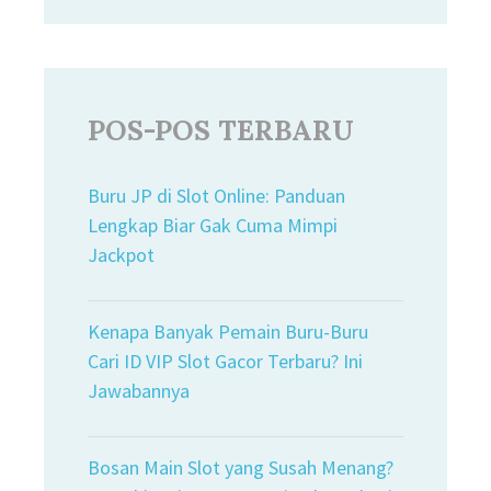
POS-POS TERBARU
Buru JP di Slot Online: Panduan
Lengkap Biar Gak Cuma Mimpi
Jackpot
Kenapa Banyak Pemain Buru-Buru
Cari ID VIP Slot Gacor Terbaru? Ini
Jawabannya
Bosan Main Slot yang Susah Menang?