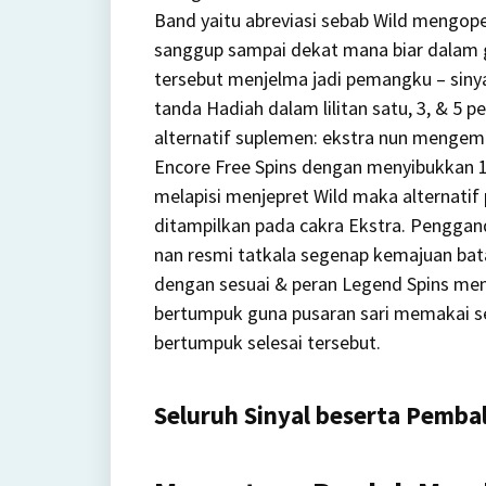
Band yaitu abreviasi sebab Wild mengope
sanggup sampai dekat mana biar dalam gel
tersebut menjelma jadi pemangku – sinyal
tanda Hadiah dalam lilitan satu, 3, & 5 
alternatif suplemen: ekstra nun mengemp
Encore Free Spins dengan menyibukkan
melapisi menjepret Wild maka alternatif
ditampilkan pada cakra Ekstra. Penggan
nan resmi tatkala segenap kemajuan bata
dengan sesuai & peran Legend Spins meng
bertumpuk guna pusaran sari memakai s
bertumpuk selesai tersebut.
Seluruh Sinyal beserta Pemba