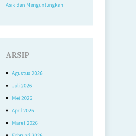
Asik dan Menguntungkan
ARSIP
Agustus 2026
Juli 2026
Mei 2026
April 2026
Maret 2026
Februari 2026