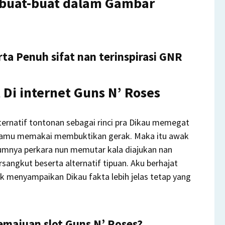
buat-buat dalam Gambar
ta Penuh sifat nan terinspirasi GNR
 Di internet Guns N’ Roses
ternatif tontonan sebagai rinci pra Dikau memegat
Kamu memakai membuktikan gerak. Maka itu awak
nya perkara nun memutar kala diajukan nan
angkut beserta alternatif tipuan. Aku berhajat
ak menyampaikan Dikau fakta lebih jelas tetap yang
majuan slot Guns N’ Roses?