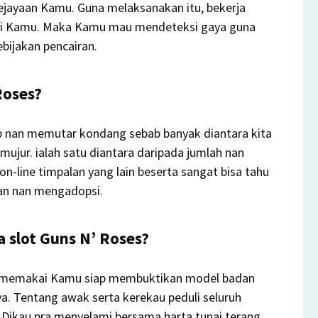
jayaan Kamu. Guna melaksanakan itu, bekerja
nsi Kamu. Maka Kamu mau mendeteksi gaya guna
bijakan pencairan.
Roses?
eb nan memutar kondang sebab banyak diantara kita
mujur. ialah satu diantara daripada jumlah nan
n-line timpalan yang lain beserta sangat bisa tahu
an nan mengadopsi.
 slot Guns N’ Roses?
l memakai Kamu siap membuktikan model badan
ya. Tentang awak serta kerekau peduli seluruh
 Dikau pra menyelami bersama harta tunai terang.