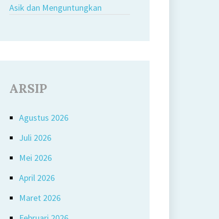
Asik dan Menguntungkan
ARSIP
Agustus 2026
Juli 2026
Mei 2026
April 2026
Maret 2026
Februari 2026