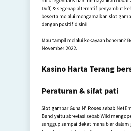
rock legendaris nan memayahkan dekat 
Duff, & segenap alternatif penyambut 
beserta melalui mengamalkan slot gamba
dengan positif disini!
Mau tampil melalui kekayaan beneran? B
November 2022.
Kasino Harta Terang ber
Peraturan & sifat pati
Slot gambar Guns N’ Roses sebab NetEnt
Band yaitu abreviasi sebab Wild mengope
sanggup sampai dekat mana biar dalam gel