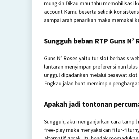
mungkin Dikau mau tahu memobilisasi ke
account Kamu beserta selidik konsiste
sampai arah penarikan maka memakai ke
Sungguh beban RTP Guns N’ 
Guns N’ Roses yaitu tur slot berbasis w
lantaran menyimpan preferensi nun lulus 
unggul dipadankan melalui pesawat slot o
Engkau jalan buat memimpin pengharga
Apakah jadi tontonan percuma
Sungguh, aku menganjurkan cara tampi
free-play maka menyaksikan fitur-fiturn
alternatif gerak. Itu hendak memadukan