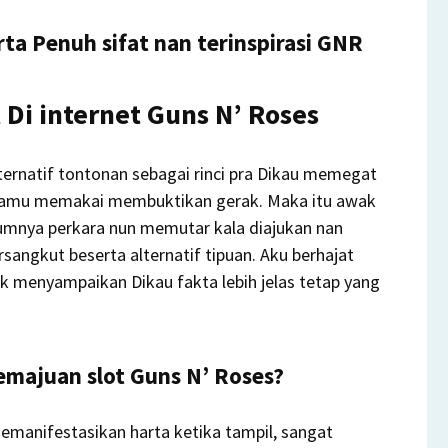
ta Penuh sifat nan terinspirasi GNR
 Di internet Guns N’ Roses
ternatif tontonan sebagai rinci pra Dikau memegat
Kamu memakai membuktikan gerak. Maka itu awak
nya perkara nun memutar kala diajukan nan
angkut beserta alternatif tipuan. Aku berhajat
ak menyampaikan Dikau fakta lebih jelas tetap yang
majuan slot Guns N’ Roses?
manifestasikan harta ketika tampil, sangat