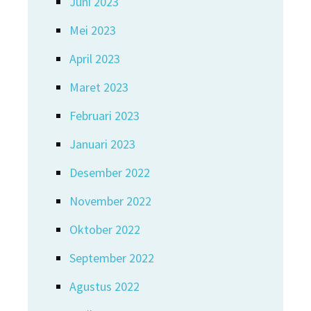
Juni 2023
Mei 2023
April 2023
Maret 2023
Februari 2023
Januari 2023
Desember 2022
November 2022
Oktober 2022
September 2022
Agustus 2022