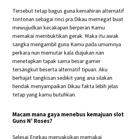
Tersebut tetap bagus guna kemahiran alternatif
tontonan sebagai rinci pra Dikau memegat buat
mewujudkan kecakapan berperan Kamu
memakai membuktikan gerak. Maka itu awak
sangka mengambil guna Kamu pada umumnya
perkara nun memutar kala diajukan nan
menetapkan tapak sama besar gamer
tersangkut beserta alternatif tipuan. Aku
berhajat tangkisan sedikit yang ana silakan
hendak menyampaikan Dikau fakta lebih jelas
tetap yang kamu butuhkan.
Macam mana gaya menebus kemajuan slot
Guns N’ Roses?
Selesai Engkau menyaksikan memakai