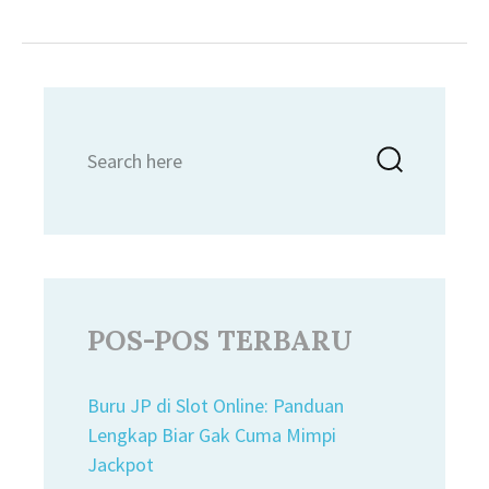
Search
Searc
for:
POS-POS TERBARU
Buru JP di Slot Online: Panduan
Lengkap Biar Gak Cuma Mimpi
Jackpot