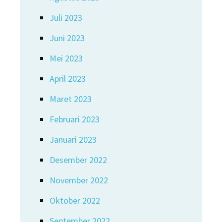
Juli 2023
Juni 2023
Mei 2023
April 2023
Maret 2023
Februari 2023
Januari 2023
Desember 2022
November 2022
Oktober 2022
September 2022