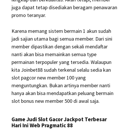
juga dapat tetap disediakan beragam penawaran
promo teranyar.
Karena memang sistem bermain 1 akun sudah
jadi sajian utama bagi semua member. Dari sini
member dipastikan dengan sekali mendaftar
nanti akan bisa memainkan semua type
permainan terpopuler yang tersedia. Walaupun
kita Joinbet88 sudah terkenal selalu sedia kan
slot pagcor new member 100 yang
menguntungkan. Bukan artinya member nanti
hanya akan bisa mendapatkan peluang bermain
slot bonus new member 500 di awal saja.
Game Judi Slot Gacor Jackpot Terbesar
Hari Ini Web Pragmatic 88