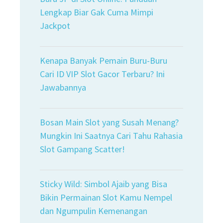
Lengkap Biar Gak Cuma Mimpi
Jackpot
Kenapa Banyak Pemain Buru-Buru
Cari ID VIP Slot Gacor Terbaru? Ini
Jawabannya
Bosan Main Slot yang Susah Menang?
Mungkin Ini Saatnya Cari Tahu Rahasia
Slot Gampang Scatter!
Sticky Wild: Simbol Ajaib yang Bisa
Bikin Permainan Slot Kamu Nempel
dan Ngumpulin Kemenangan