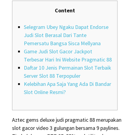
Content
Selegram Ubey Ngaku Dapat Endorse
Judi Slot Berasal Dari Tante
Pemersatu Bangsa Sisca Mellyana
Game Judi Slot Gacor Jackpot
Terbesar Hari Ini Website Pragmatic 88
Daftar 10 Jenis Permainan Slot Terbaik
Server Slot 88 Terpopuler
Kelebihan Apa Saja Yang Ada Di Bandar
Slot Online Resmi?
Aztec gems deluxe judi pragmatic 88 merupakan
slot gacor video 3 gulungan bersama 9 paylines.