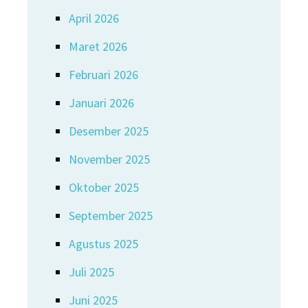
April 2026
Maret 2026
Februari 2026
Januari 2026
Desember 2025
November 2025
Oktober 2025
September 2025
Agustus 2025
Juli 2025
Juni 2025