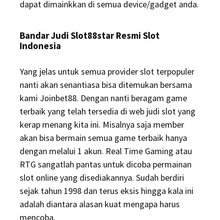
dapat dimainkkan di semua device/gadget anda.
Bandar Judi Slot88star Resmi Slot
Indonesia
Yang jelas untuk semua provider slot terpopuler
nanti akan senantiasa bisa ditemukan bersama
kami Joinbet88. Dengan nanti beragam game
terbaik yang telah tersedia di web judi slot yang
kerap menang kita ini. Misalnya saja member
akan bisa bermain semua game terbaik hanya
dengan melalui 1 akun. Real Time Gaming atau
RTG sangatlah pantas untuk dicoba permainan
slot online yang disediakannya. Sudah berdiri
sejak tahun 1998 dan terus eksis hingga kala ini
adalah diantara alasan kuat mengapa harus
mencoba.