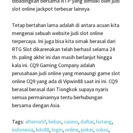
dibadingkan bersama RTP yang dimiliki oleh judi
slot online jackpot terbesar lainnya.
Tetap bertahan lama adalah di antara acuan kita
mengenai sebuah website judi slot online
terpercaya. Ini juga bisa kita simak berasal dari
RTG Slot dikarenakan telah berhasil selama 24
th. paling akhir ini dan masih berlanjut hingga
kala ini. CQ9 Gaming Company adalah
perusahaan judi online yang menaungi game slot
online CQ9 yang ada di Vipwin88 saat ini ini. CQ9
berasal berasal dari Tiongkok supaya nyaris
semua permainannya tentu berhubungan
bersama dengan Asia.
Tags:
alternatif
,
bebas
,
casino
,
daftar
,
hutang
,
indonesia
,
lido88
,
login
,
online
,
poker
,
solusi
,