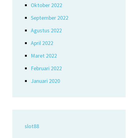
Oktober 2022
September 2022
Agustus 2022
April 2022
Maret 2022
Februari 2022
Januari 2020
slot88