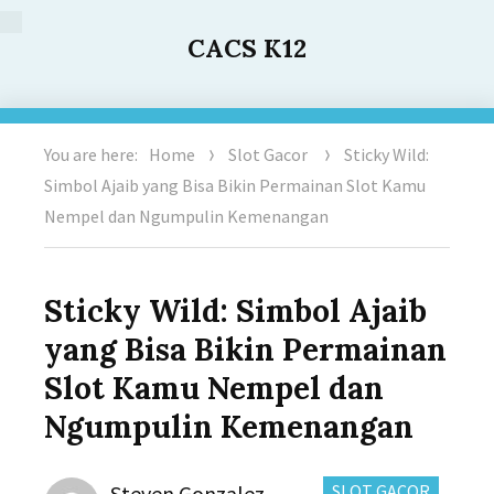
CACS K12
You are here:
Home
Slot Gacor
Sticky Wild:
Simbol Ajaib yang Bisa Bikin Permainan Slot Kamu
Nempel dan Ngumpulin Kemenangan
Sticky Wild: Simbol Ajaib
yang Bisa Bikin Permainan
Slot Kamu Nempel dan
Ngumpulin Kemenangan
Author
CATEGORIES:
Steven Gonzalez
SLOT GACOR