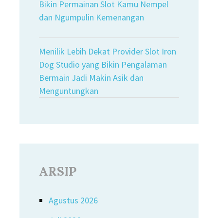
Bikin Permainan Slot Kamu Nempel
dan Ngumpulin Kemenangan
Menilik Lebih Dekat Provider Slot Iron
Dog Studio yang Bikin Pengalaman
Bermain Jadi Makin Asik dan
Menguntungkan
ARSIP
Agustus 2026