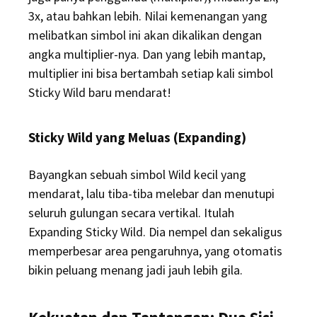
3x, atau bahkan lebih. Nilai kemenangan yang
melibatkan simbol ini akan dikalikan dengan
angka multiplier-nya. Dan yang lebih mantap,
multiplier ini bisa bertambah setiap kali simbol
Sticky Wild baru mendarat!
Sticky Wild yang Meluas (Expanding)
Bayangkan sebuah simbol Wild kecil yang
mendarat, lalu tiba-tiba melebar dan menutupi
seluruh gulungan secara vertikal. Itulah
Expanding Sticky Wild. Dia nempel dan sekaligus
memperbesar area pengaruhnya, yang otomatis
bikin peluang menang jadi jauh lebih gila.