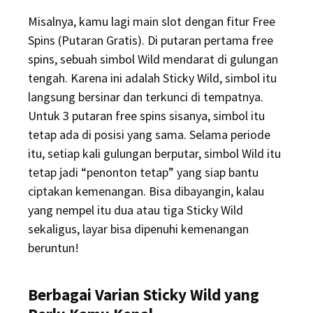
Misalnya, kamu lagi main slot dengan fitur Free
Spins (Putaran Gratis). Di putaran pertama free
spins, sebuah simbol Wild mendarat di gulungan
tengah. Karena ini adalah Sticky Wild, simbol itu
langsung bersinar dan terkunci di tempatnya.
Untuk 3 putaran free spins sisanya, simbol itu
tetap ada di posisi yang sama. Selama periode
itu, setiap kali gulungan berputar, simbol Wild itu
tetap jadi “penonton tetap” yang siap bantu
ciptakan kemenangan. Bisa dibayangin, kalau
yang nempel itu dua atau tiga Sticky Wild
sekaligus, layar bisa dipenuhi kemenangan
beruntun!
Berbagai Varian Sticky Wild yang