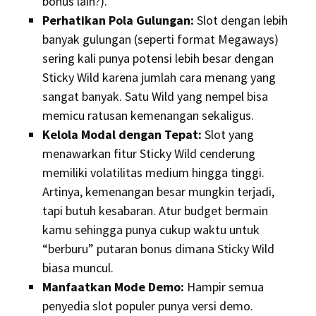
bonus lain?).
Perhatikan Pola Gulungan:
Slot dengan lebih
banyak gulungan (seperti format Megaways)
sering kali punya potensi lebih besar dengan
Sticky Wild karena jumlah cara menang yang
sangat banyak. Satu Wild yang nempel bisa
memicu ratusan kemenangan sekaligus.
Kelola Modal dengan Tepat:
Slot yang
menawarkan fitur Sticky Wild cenderung
memiliki volatilitas medium hingga tinggi.
Artinya, kemenangan besar mungkin terjadi,
tapi butuh kesabaran. Atur budget bermain
kamu sehingga punya cukup waktu untuk
“berburu” putaran bonus dimana Sticky Wild
biasa muncul.
Manfaatkan Mode Demo:
Hampir semua
penyedia slot populer punya versi demo.