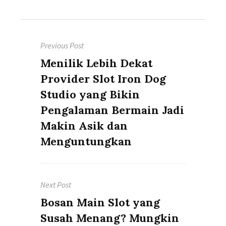
Navigasi
Previous Post
pos
Previous
Menilik Lebih Dekat
post:
Provider Slot Iron Dog
Studio yang Bikin
Pengalaman Bermain Jadi
Makin Asik dan
Menguntungkan
Next Post
Next
Bosan Main Slot yang
post:
Susah Menang? Mungkin