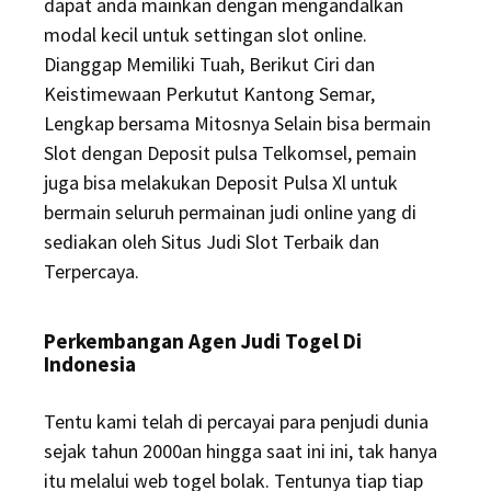
dapat anda mainkan dengan mengandalkan
modal kecil untuk settingan slot online.
Dianggap Memiliki Tuah, Berikut Ciri dan
Keistimewaan Perkutut Kantong Semar,
Lengkap bersama Mitosnya Selain bisa bermain
Slot dengan Deposit pulsa Telkomsel, pemain
juga bisa melakukan Deposit Pulsa Xl untuk
bermain seluruh permainan judi online yang di
sediakan oleh Situs Judi Slot Terbaik dan
Terpercaya.
Perkembangan Agen Judi Togel Di
Indonesia
Tentu kami telah di percayai para penjudi dunia
sejak tahun 2000an hingga saat ini ini, tak hanya
itu melalui web togel bolak. Tentunya tiap tiap