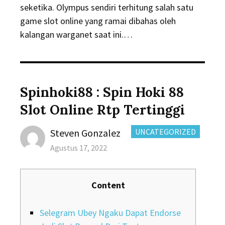
seketika. Olympus sendiri terhitung salah satu
game slot online yang ramai dibahas oleh
kalangan warganet saat ini.…
Spinhoki88 : Spin Hoki 88
Slot Online Rtp Tertinggi
Author
CATEGORIES:
Steven Gonzalez
UNCATEGORIZED
Posted
Agustus 17, 2022
on
Content
Selegram Ubey Ngaku Dapat Endorse