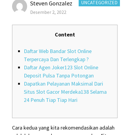
Author
CATEGORIES:
Steven Gonzalez
UNCATEGORIZED
Posted
Desember 2, 2022
on
Content
Daftar Web Bandar Slot Online
Terpercaya Dan Terlengkap ?
Daftar Agen Joker123 Slot Online
Deposit Pulsa Tanpa Potongan
Dapatkan Pelayanan Maksimal Dari
Situs Slot Gacor Merdeka138 Selama
24 Penuh Tiap Tiap Hari
Cara kedua yang kita rekomendasikan adalah