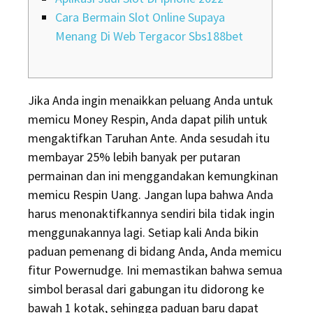
Cara Bermain Slot Online Supaya
Menang Di Web Tergacor Sbs188bet
Jika Anda ingin menaikkan peluang Anda untuk
memicu Money Respin, Anda dapat pilih untuk
mengaktifkan Taruhan Ante. Anda sesudah itu
membayar 25% lebih banyak per putaran
permainan dan ini menggandakan kemungkinan
memicu Respin Uang. Jangan lupa bahwa Anda
harus menonaktifkannya sendiri bila tidak ingin
menggunakannya lagi. Setiap kali Anda bikin
paduan pemenang di bidang Anda, Anda memicu
fitur Powernudge. Ini memastikan bahwa semua
simbol berasal dari gabungan itu didorong ke
bawah 1 kotak, sehingga paduan baru dapat