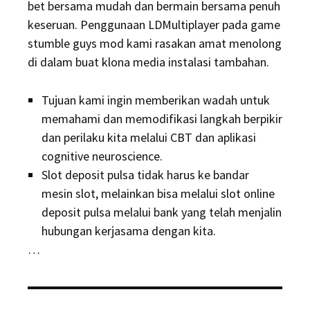
bet bersama mudah dan bermain bersama penuh
keseruan. Penggunaan LDMultiplayer pada game
stumble guys mod kami rasakan amat menolong
di dalam buat klona media instalasi tambahan.
Tujuan kami ingin memberikan wadah untuk
memahami dan memodifikasi langkah berpikir
dan perilaku kita melalui CBT dan aplikasi
cognitive neuroscience.
Slot deposit pulsa tidak harus ke bandar
mesin slot, melainkan bisa melalui slot online
deposit pulsa melalui bank yang telah menjalin
hubungan kerjasama dengan kita.
…