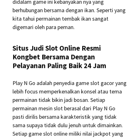
didalam game ini kebanyakan nya yang
berhubungan bersama dengan ikan. Seperti yang
kita tahui permainan tembak ikan sangat
digemari oleh para peman.
Situs Judi Slot Online Resmi
Kongbet Bersama Dengan
Pelayanan Paling Baik 24 Jam
Play N Go adalah penyedia game slot gacor yang
lebih focus memperkenalkan konsel atau tema
permainan tidak bikin jadi bosan. Setiap
permainan mesin slot berasal dari Play N Go
pasti dirilis bersama karakteristik yang tidak
sama supaya tidak dulu jenuh untuk dimainkan.
Setiap game slot online miliki nilai jackpot yang