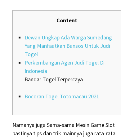
on
Content
Dewan Ungkap Ada Warga Sumedang
Yang Manfaatkan Bansos Untuk Judi
Togel
Perkembangan Agen Judi Togel Di
Indonesia
Bandar Togel Terpercaya
Bocoran Togel Totomacau 2021
Namanya juga Sama-sama Mesin Game Slot
pastinya tips dan trik mainnya juga rata-rata