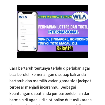
Cara bertaruh tentunya terlalu diperlukan agar
bisa beroleh kemenangan disetiap kali anda
bertaruh dan memilih varian game slot jackpot
terbesar menjadi incaranmu. Berbagai
keuntungan dapat anda jumpai berlebihan dari
bermain di agen judi slot online duit asli karena