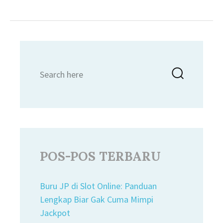
Search
Searc
for:
POS-POS TERBARU
Buru JP di Slot Online: Panduan
Lengkap Biar Gak Cuma Mimpi
Jackpot