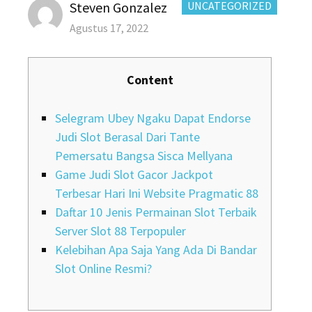
Author
CATEGORIES:
Steven Gonzalez
UNCATEGORIZED
Posted
Agustus 17, 2022
on
Content
Selegram Ubey Ngaku Dapat Endorse
Judi Slot Berasal Dari Tante
Pemersatu Bangsa Sisca Mellyana
Game Judi Slot Gacor Jackpot
Terbesar Hari Ini Website Pragmatic 88
Daftar 10 Jenis Permainan Slot Terbaik
Server Slot 88 Terpopuler
Kelebihan Apa Saja Yang Ada Di Bandar
Slot Online Resmi?