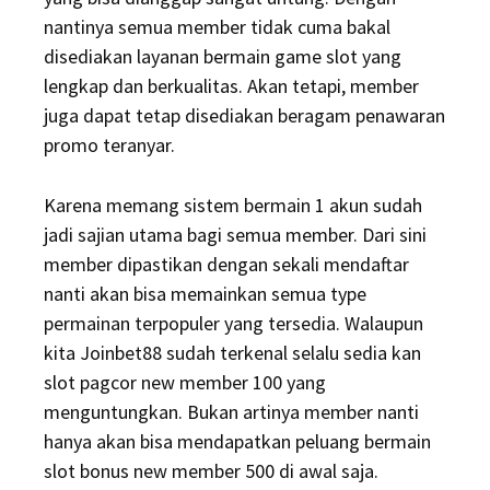
nantinya semua member tidak cuma bakal
disediakan layanan bermain game slot yang
lengkap dan berkualitas. Akan tetapi, member
juga dapat tetap disediakan beragam penawaran
promo teranyar.
Karena memang sistem bermain 1 akun sudah
jadi sajian utama bagi semua member. Dari sini
member dipastikan dengan sekali mendaftar
nanti akan bisa memainkan semua type
permainan terpopuler yang tersedia. Walaupun
kita Joinbet88 sudah terkenal selalu sedia kan
slot pagcor new member 100 yang
menguntungkan. Bukan artinya member nanti
hanya akan bisa mendapatkan peluang bermain
slot bonus new member 500 di awal saja.