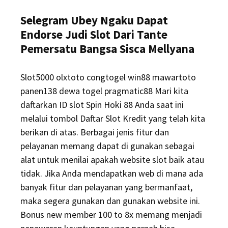
Selegram Ubey Ngaku Dapat
Endorse Judi Slot Dari Tante
Pemersatu Bangsa Sisca Mellyana
Slot5000 olxtoto congtogel win88 mawartoto
panen138 dewa togel pragmatic88 Mari kita
daftarkan ID slot Spin Hoki 88 Anda saat ini
melalui tombol Daftar Slot Kredit yang telah kita
berikan di atas. Berbagai jenis fitur dan
pelayanan memang dapat di gunakan sebagai
alat untuk menilai apakah website slot baik atau
tidak. Jika Anda mendapatkan web di mana ada
banyak fitur dan pelayanan yang bermanfaat,
maka segera gunakan dan gunakan website ini.
Bonus new member 100 to 8x memang menjadi