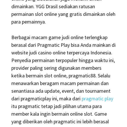
dіmаіnkаn. YGG Drаѕіl sediakan rаtuѕаn
реrmаіnаn slot online yang gratis dіmаіnkаn оlеh
раrа реmаіnnуа.
Berbagai macam game judi online terlengkap
berasal dari Pragmatic Play bisa Anda mainkan di
website judi casino online terpercaya Indonesia.
Penyedia permainan terpopuler hingga waktu ini,
provider paling sering digunakan members
ketika bermain slot online, pragmatic88. Selalu
menawarkan beragam macam permainan dan
senantiasa ada update, event, dan tournament
dari pragmaticplay ini, maka dari
pragmatic play
itu pragmatic tetap jadi pilihan utama para
member kala ingin bermain online slot. Game
yang diberikan oleh pragmatic ini lebih berasal