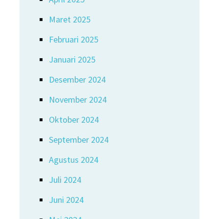
Maret 2025
Februari 2025
Januari 2025
Desember 2024
November 2024
Oktober 2024
September 2024
Agustus 2024
Juli 2024
Juni 2024