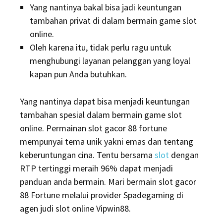
Yang nantinya bakal bisa jadi keuntungan
tambahan privat di dalam bermain game slot
online.
Oleh karena itu, tidak perlu ragu untuk
menghubungi layanan pelanggan yang loyal
kapan pun Anda butuhkan.
Yang nantinya dapat bisa menjadi keuntungan
tambahan spesial dalam bermain game slot
online. Permainan slot gacor 88 fortune
mempunyai tema unik yakni emas dan tentang
keberuntungan cina. Tentu bersama
slot
dengan
RTP tertinggi meraih 96% dapat menjadi
panduan anda bermain. Mari bermain slot gacor
88 Fortune melalui provider Spadegaming di
agen judi slot online Vipwin88.