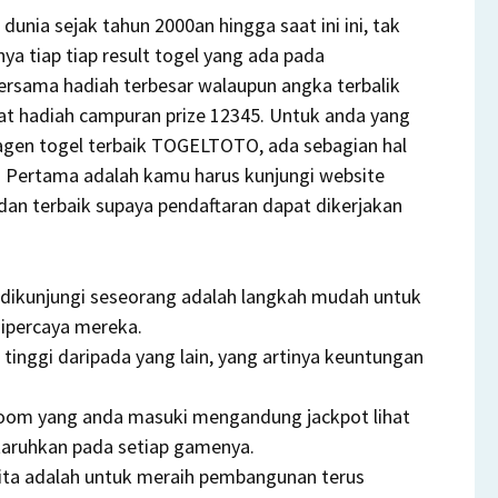
 dunia sejak tahun 2000an hingga saat ini ini, tak
nya tiap tiap result togel yang ada pada
ersama hadiah terbesar walaupun angka terbalik
tat hadiah campuran prize 12345. Untuk anda yang
 agen togel terbaik TOGELTOTO, ada sebagian hal
u. Pertama adalah kamu harus kunjungi website
 dan terbaik supaya pendaftaran dapat dikerjakan
g dikunjungi seseorang adalah langkah mudah untuk
ipercaya mereka.
 tinggi daripada yang lain, yang artinya keuntungan
oom yang anda masuki mengandung jackpot lihat
taruhkan pada setiap gamenya.
 kita adalah untuk meraih pembangunan terus