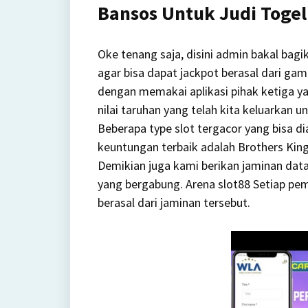
Bansos Untuk Judi Togel
Oke tenang saja, disini admin bakal bagik
agar bisa dapat jackpot berasal dari gam
dengan memakai aplikasi pihak ketiga yait
nilai taruhan yang telah kita keluarkan 
Beberapa type slot tergacor yang bisa
keuntungan terbaik adalah Brothers King
Demikian juga kami berikan jaminan dat
yang bergabung. Arena slot88 Setiap pem
berasal dari jaminan tersebut.