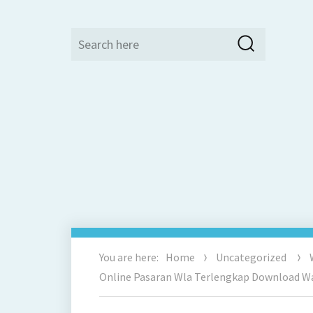
Search
Search
for:
You are here:
Home
Uncategorized
Online Pasaran Wla Terlengkap Download Wa