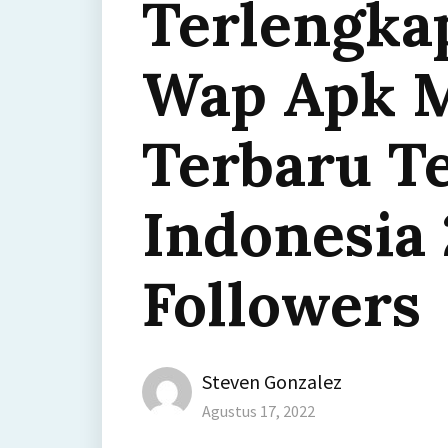
Terlengka
Wap Apk M
Terbaru T
Indonesia
Followers
Author
Steven Gonzalez
Posted
Agustus 17, 2022
on