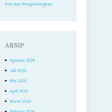
Asik dan Menguntungkan
ARSIP
Agustus 2026
Juli 2026
Mei 2026
April 2026
Maret 2026
Februari 2026