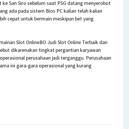
t ke San Siro sebelum saat PSG datang menyerobot
yang ada pada sistem Bios PC kalian telah kalian
 lebih cepat untuk bermain meskipun bet yang
inan Slot OnlineBO Judi Slot Online Terbaik dan
sebut dikarenakan tingkat pergantian karyawan
n operasional perusahaan jadi terganggu. Perusahaan
ama ini gara-gara operasional yang kurang