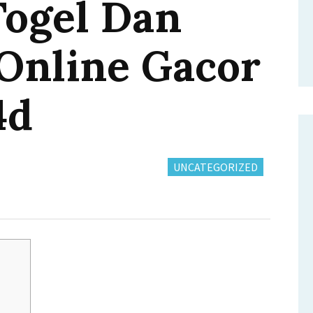
Togel Dan
 Online Gacor
4d
CATEGORIES:
UNCATEGORIZED