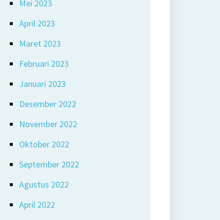
Mei 2023
April 2023
Maret 2023
Februari 2023
Januari 2023
Desember 2022
November 2022
Oktober 2022
September 2022
Agustus 2022
April 2022