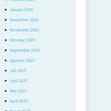
Januari 2026
Desember 2025
November 2025
Oktober 2025
September 2025
Agustus 2025
Juli 2025
Juni 2025
Mei 2025
April 2025