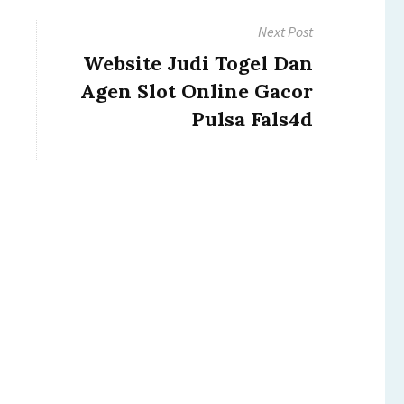
Next Post
Next
Website Judi Togel Dan
post:
Agen Slot Online Gacor
Pulsa Fals4d