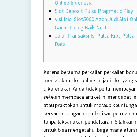
Online Indonesia
Slot Deposit Pulsa Pragmatic Play
Visi Misi Slot5000 Agen Judi Slot On
Gacor Paling Baik No 1
Jalur Transaksi Isi Pulsa Kios Pulsa
Data
Karena bersama perkalian perkalian bonu
menjadikan slot online ini jadi slot yang
dikarenakan Anda tidak perlu membayar u
setelah membaca artikel ini mendapat i
atau praktekan untuk meraup keuntungan
bersama dengan memberikan permainan Sl
tanpa laksanakan pendaftaran. Silahkan 
untuk bisa mengetahui bagaimana aturan 