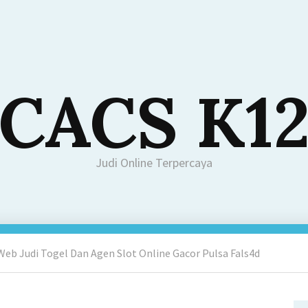
CACS K1
Judi Online Terpercaya
Web Judi Togel Dan Agen Slot Online Gacor Pulsa Fals4d