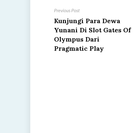
Navigasi
Previous Post
pos
Previous
Kunjungi Para Dewa
post:
Yunani Di Slot Gates Of
Olympus Dari
Pragmatic Play