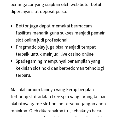
benar gacor yang siapkan oleh web betul-betul
dipercayai slot deposit pulsa.
Bettor juga dapat memakai bermacam
fasilitas menarik guna sukses menjadi pemain
slot online judi profesional.
Pragmatic play juga bisa menjadi tempat
terbaik untuk mainjudi live casino online.
Spadegaming mempunyai penampilan yang
kekinian slot hoki dan berpedoman tehnologi
terbaru.
Masalah umum lainnya yang kerap berjalan
terhadap slot adalah free spin yang jarang keluar
akibatnya game slot online tersebut jangan anda
mainkan. Oleh dikarenakan itu, sebaiknya baca-