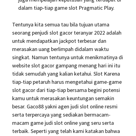
dalam tiap-tiap game slot Pragmatic Play.
Tentunya kita semua tau bila tujuan utama
seorang penjudi slot gacor teranyar 2022 adalah
untuk mendapatkan jackpot terbesar dan
merasakan uang berlimpah didalam waktu
singkat. Namun tentunya untuk menikmatinya di
website slot gacor gampang menang hari ini itu
tidak semudah yang kalian ketahui. Slot Karena
tiap-tiap petaruh harus mengetahui game-game
slot gacor dari tiap-tiap bersama begini potensi
kamu untuk merasakan keuntungan semakin
besar. Gaco88 yakni agen judi slot online resmi
serta terpercaya yang sediakan bermacam-
macam game judi slot online yang seru serta
terbaik. Seperti yang telah kami katakan bahwa