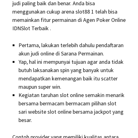
judi paling baik dan benar. Anda bisa
menggunakan cukup arena slot88 1 telah bisa
memainkan fitur permainan di Agen Poker Online
IDNSlot Terbaik .
Pertama, lakukan terlebih dahulu pendaftaran
akun judi online di Sarana Permainan.
Yap, hal ini mempunyai tujuan agar anda tidak
butuh laksanakan spin yang banyak untuk
mendapatkan kemenangan baik itu scatter
maupun super win.
Kegiatan taruhan slot online semakin menarik
bersama bermacam bermacam pilihan slot
sari website slot online bersama jackpot yang
besar.
Contoh provider yang memiliki kualitas antara