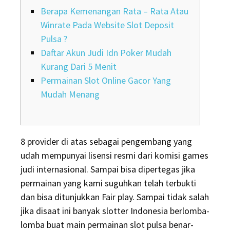
Berapa Kemenangan Rata – Rata Atau
Winrate Pada Website Slot Deposit
Pulsa ?
Daftar Akun Judi Idn Poker Mudah
Kurang Dari 5 Menit
Permainan Slot Online Gacor Yang
Mudah Menang
8 provider di atas sebagai pengembang yang
udah mempunyai lisensi resmi dari komisi games
judi internasional. Sampai bisa dipertegas jika
permainan yang kami suguhkan telah terbukti
dan bisa ditunjukkan Fair play. Sampai tidak salah
jika disaat ini banyak slotter Indonesia berlomba-
lomba buat main permainan slot pulsa benar-