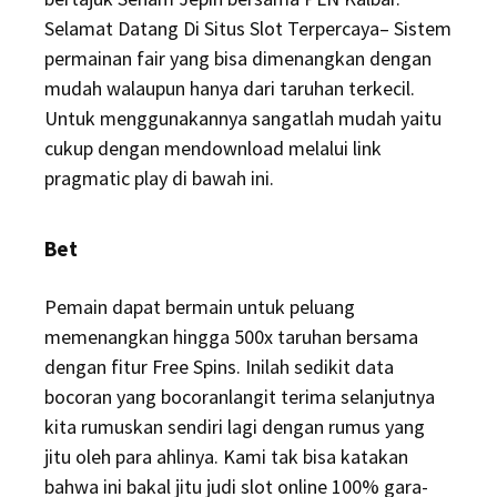
Selamat Datang Di Situs Slot Terpercaya– Sistem
permainan fair yang bisa dimenangkan dengan
mudah walaupun hanya dari taruhan terkecil.
Untuk menggunakannya sangatlah mudah yaitu
cukup dengan mendownload melalui link
pragmatic play di bawah ini.
Bet
Pemain dapat bermain untuk peluang
memenangkan hingga 500x taruhan bersama
dengan fitur Free Spins. Inilah sedikit data
bocoran yang bocoranlangit terima selanjutnya
kita rumuskan sendiri lagi dengan rumus yang
jitu oleh para ahlinya. Kami tak bisa katakan
bahwa ini bakal jitu judi slot online 100% gara-