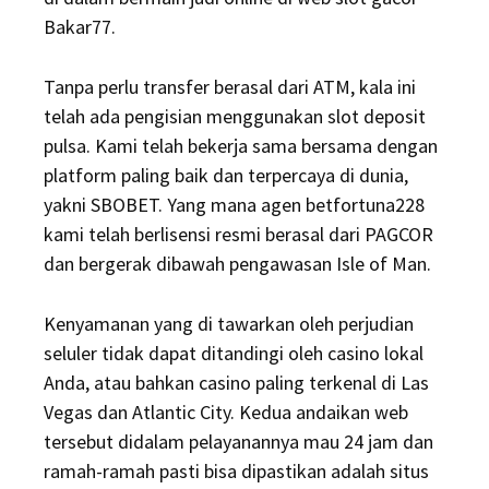
Bakar77.
Tanpa perlu transfer berasal dari ATM, kala ini
telah ada pengisian menggunakan slot deposit
pulsa. Kami telah bekerja sama bersama dengan
platform paling baik dan terpercaya di dunia,
yakni SBOBET. Yang mana agen betfortuna228
kami telah berlisensi resmi berasal dari PAGCOR
dan bergerak dibawah pengawasan Isle of Man.
Kenyamanan yang di tawarkan oleh perjudian
seluler tidak dapat ditandingi oleh casino lokal
Anda, atau bahkan casino paling terkenal di Las
Vegas dan Atlantic City. Kedua andaikan web
tersebut didalam pelayanannya mau 24 jam dan
ramah-ramah pasti bisa dipastikan adalah situs