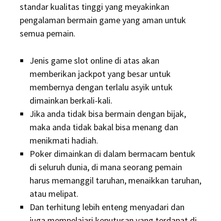
standar kualitas tinggi yang meyakinkan
pengalaman bermain game yang aman untuk
semua pemain.
Jenis game slot online di atas akan
memberikan jackpot yang besar untuk
membernya dengan terlalu asyik untuk
dimainkan berkali-kali.
Jika anda tidak bisa bermain dengan bijak,
maka anda tidak bakal bisa menang dan
menikmati hadiah.
Poker dimainkan di dalam bermacam bentuk
di seluruh dunia, di mana seorang pemain
harus memanggil taruhan, menaikkan taruhan,
atau melipat.
Dan terhitung lebih enteng menyadari dan
juga mempelajari keputusan yang terdapat di