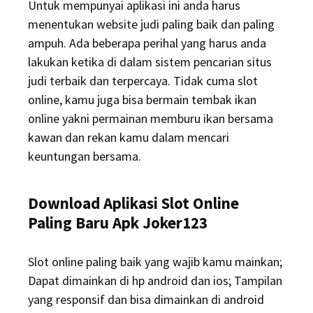
Untuk mempunyai aplikasi ini anda harus
menentukan website judi paling baik dan paling
ampuh. Ada beberapa perihal yang harus anda
lakukan ketika di dalam sistem pencarian situs
judi terbaik dan terpercaya. Tidak cuma slot
online, kamu juga bisa bermain tembak ikan
online yakni permainan memburu ikan bersama
kawan dan rekan kamu dalam mencari
keuntungan bersama.
Download Aplikasi Slot Online
Paling Baru Apk Joker123
Slot online paling baik yang wajib kamu mainkan;
Dapat dimainkan di hp android dan ios; Tampilan
yang responsif dan bisa dimainkan di android