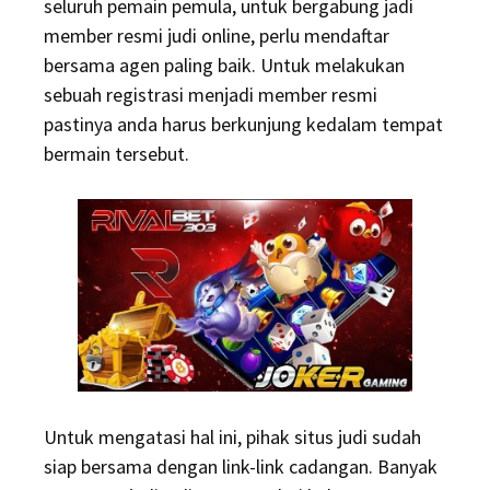
seluruh pemain pemula, untuk bergabung jadi
member resmi judi online, perlu mendaftar
bersama agen paling baik. Untuk melakukan
sebuah registrasi menjadi member resmi
pastinya anda harus berkunjung kedalam tempat
bermain tersebut.
Untuk mengatasi hal ini, pihak situs judi sudah
siap bersama dengan link-link cadangan. Banyak