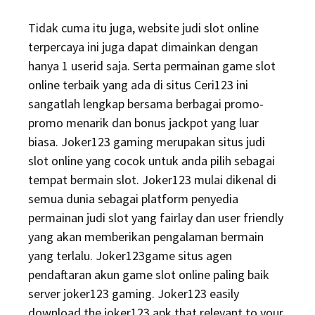
Tidak cuma itu juga, website judi slot online
terpercaya ini juga dapat dimainkan dengan
hanya 1 userid saja. Serta permainan game slot
online terbaik yang ada di situs Ceri123 ini
sangatlah lengkap bersama berbagai promo-
promo menarik dan bonus jackpot yang luar
biasa. Joker123 gaming merupakan situs judi
slot online yang cocok untuk anda pilih sebagai
tempat bermain slot. Joker123 mulai dikenal di
semua dunia sebagai platform penyedia
permainan judi slot yang fairlay dan user friendly
yang akan memberikan pengalaman bermain
yang terlalu. Joker123game situs agen
pendaftaran akun game slot online paling baik
server joker123 gaming. Joker123 easily
download the joker123 apk that relevant to your