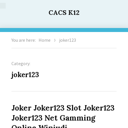
CACS K12
You are here:
Home
joker123
Category:
joker123
Joker Joker123 Slot Joker123
Joker123 Net Gamming
Online Winjudi