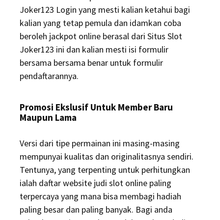
Joker123 Login yang mesti kalian ketahui bagi
kalian yang tetap pemula dan idamkan coba
beroleh jackpot online berasal dari Situs Slot
Joker123 ini dan kalian mesti isi formulir
bersama bersama benar untuk formulir
pendaftarannya.
Promosi Ekslusif Untuk Member Baru
Maupun Lama
Versi dari tipe permainan ini masing-masing
mempunyai kualitas dan originalitasnya sendiri.
Tentunya, yang terpenting untuk perhitungkan
ialah daftar website judi slot online paling
terpercaya yang mana bisa membagi hadiah
paling besar dan paling banyak. Bagi anda