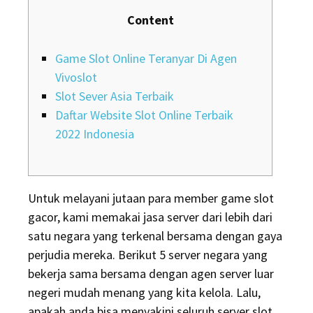
Content
Game Slot Online Teranyar Di Agen
Vivoslot
Slot Sever Asia Terbaik
Daftar Website Slot Online Terbaik
2022 Indonesia
Untuk melayani jutaan para member game slot
gacor, kami memakai jasa server dari lebih dari
satu negara yang terkenal bersama dengan gaya
perjudia mereka. Berikut 5 server negara yang
bekerja sama bersama dengan agen server luar
negeri mudah menang yang kita kelola. Lalu,
apakah anda bisa menyakini seluruh server slot