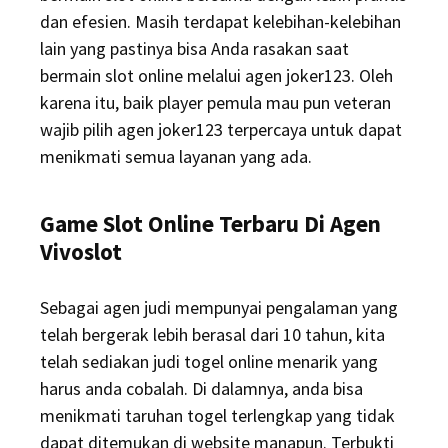
dan efesien. Masih terdapat kelebihan-kelebihan
lain yang pastinya bisa Anda rasakan saat
bermain slot online melalui agen joker123. Oleh
karena itu, baik player pemula mau pun veteran
wajib pilih agen joker123 terpercaya untuk dapat
menikmati semua layanan yang ada.
Game Slot Online Terbaru Di Agen
Vivoslot
Sebagai agen judi mempunyai pengalaman yang
telah bergerak lebih berasal dari 10 tahun, kita
telah sediakan judi togel online menarik yang
harus anda cobalah. Di dalamnya, anda bisa
menikmati taruhan togel terlengkap yang tidak
dapat ditemukan di website manapun. Terbukti