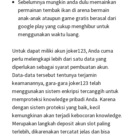
Sebelumnya mungkin anda dulu memainkan
permainan tembak ikan di arena bermain
anak-anak ataupun game gratis berasal dari
google play yang cukup menghibur untuk
menggunakan waktu luang.
Untuk dapat miliki akun joker123, Anda cuma
perlu melengkapi lebih dari satu data yang
diperlukan sebagai syarat pembuatan akun.
Data-data tersebut tentunya terjamin
keamanannya, gara-gara joker123 telah
menggunakan sistem enkripsi tercanggih untuk
memproteksi knowledge pribadi Anda. Karena
dengan sistem proteksi yang baik, kecil
kemungkinan akan terjadi kebocoran knowledge.
Merupakan langkah deposit akun slot paling
terlebih, dikarenakan tercatat jelas dan bisa