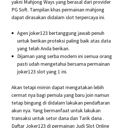
yakni Mahjong Ways yang berasal dari provider
PG Soft. Tampilan khas permainan mahjong
dapat dirasakan didalam slot terpercaya ini.
Agen joker123 bertanggung jawab penuh
untuk berikan proteksi paling baik atas data
yang telah Anda berikan.
Dijaman yang serba modern ini semua orang
pasti udah mengetahui bersama permainan
joker123 slot yang 1 ini.
Akan tetapi mimin dapat mengatakan lebih
cermat nya bagi pemula yang baru join namun
tetap bingung di didalam lakukan pendaftaran
akun nya. Yang bermanfaat untuk lakukan
transaksi untuk setor dana dan Tarik dana .
Daftar Joker123 di permainan Judi Slot Online