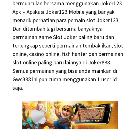
bermunculan bersama menggunakan Joker123
Apk – Aplikasi Joker123 Mobile yang banyak
menarik perhatian para pemain slot Joker123.
Dan ditambah lagi bersama banyaknya
permainan game Slot Joker paling baru dan
terlengkap seperti permainan tembak ikan, slot
online, casino online, fish hanter dan permainan
slot online paling baru lainnya di Joker888.
Semua permainan yang bisa anda mainkan di
Gwc388 ini pun cuma menggunakan 1 user id
saja.