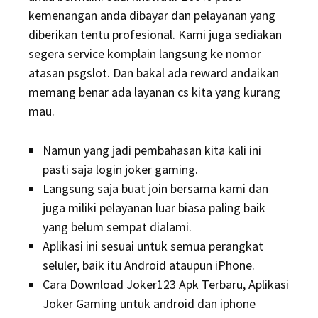
kemenangan anda dibayar dan pelayanan yang
diberikan tentu profesional. Kami juga sediakan
segera service komplain langsung ke nomor
atasan psgslot. Dan bakal ada reward andaikan
memang benar ada layanan cs kita yang kurang
mau.
Namun yang jadi pembahasan kita kali ini
pasti saja login joker gaming.
Langsung saja buat join bersama kami dan
juga miliki pelayanan luar biasa paling baik
yang belum sempat dialami.
Aplikasi ini sesuai untuk semua perangkat
seluler, baik itu Android ataupun iPhone.
Cara Download Joker123 Apk Terbaru, Aplikasi
Joker Gaming untuk android dan iphone