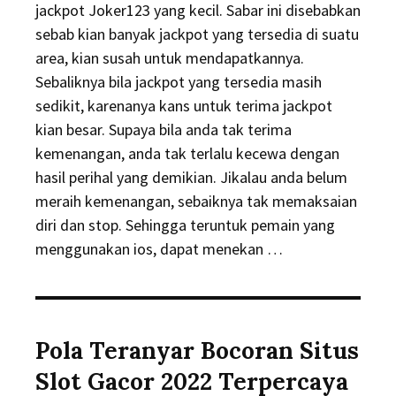
jackpot Joker123 yang kecil. Sabar ini disebabkan
sebab kian banyak jackpot yang tersedia di suatu
area, kian susah untuk mendapatkannya.
Sebaliknya bila jackpot yang tersedia masih
sedikit, karenanya kans untuk terima jackpot
kian besar. Supaya bila anda tak terima
kemenangan, anda tak terlalu kecewa dengan
hasil perihal yang demikian. Jikalau anda belum
meraih kemenangan, sebaiknya tak memaksaian
diri dan stop. Sehingga teruntuk pemain yang
menggunakan ios, dapat menekan …
Pola Teranyar Bocoran Situs
Slot Gacor 2022 Terpercaya