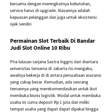
bersama dengan meningkatnya kebutuhan,
service harus di-upgrade. Alasannya adalah
kepuasan pelanggan dan juga untuk eksistensi
ojek sendiri.
Permainan Slot Terbaik Di Bandar
Judi Slot Online 10 Ribu
Pria lulusan sarjana Sastra Inggris dari diantara
universitas ternama di Jakarta itu mengaku,
awalnya bekerja di di antara perusahaan asuransi
yang cukup besar. Kemudian, ada seorang
temannya yang merekomendasikan untuk ikut
membuka bisnis logistik. Modal untuk membuka
usaha ini cuma deposit Rp 1 juta dan miliki
tempat usaha yang dapat dapat dipakai hingga