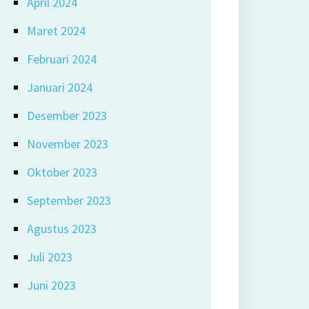
April 2024
Maret 2024
Februari 2024
Januari 2024
Desember 2023
November 2023
Oktober 2023
September 2023
Agustus 2023
Juli 2023
Juni 2023