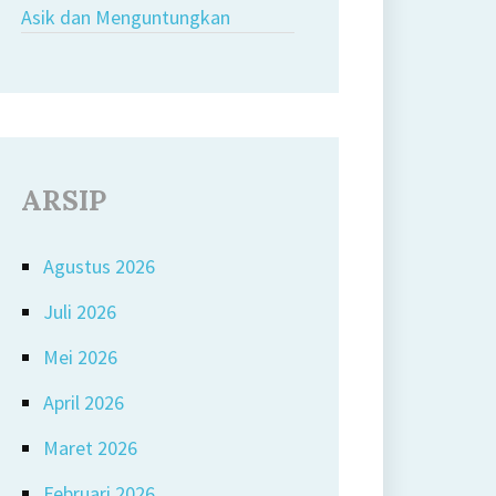
Asik dan Menguntungkan
ARSIP
Agustus 2026
Juli 2026
Mei 2026
April 2026
Maret 2026
Februari 2026