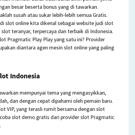
gan besar beserta bonus yang di tawarkan.
aklah susah atau sukar lebih-lebih semua Gratis.
di slot online kita dikenal sebagai website judi slot
 slot teranyar, terpercaya dan terbaik di Indonesia.
lot Pragmatic Play Play yang satu ini? Provider
upakan diantara agen mesin slot online yang paling
lot Indonesia
i tawarkan mempunyai tema yang mengasyikkan,
h, dan dengan cepat dipahami oleh pemain baru.
ot VIP, yang terasli rumit bersama dengan slot
oba slot demo gratis dari provider slot Pragmatic
.