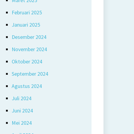
Maret 2025
Februari 2025
Januari 2025
Desember 2024
November 2024
Oktober 2024
September 2024
Agustus 2024
Juli 2024
Juni 2024
Mei 2024