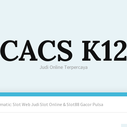
CACS K1
Judi Online Terpercaya
matic: Slot Web Judi Slot Online & Slot88 Gacor Pulsa