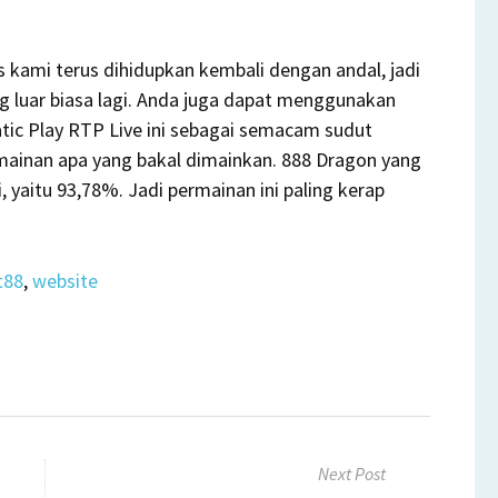
us kami terus dihidupkan kembali dengan andal, jadi
ng luar biasa lagi. Anda juga dapat menggunakan
tic Play RTP Live ini sebagai semacam sudut
mainan apa yang bakal dimainkan. 888 Dragon yang
gi, yaitu 93,78%. Jadi permainan ini paling kerap
t88
,
website
Next Post