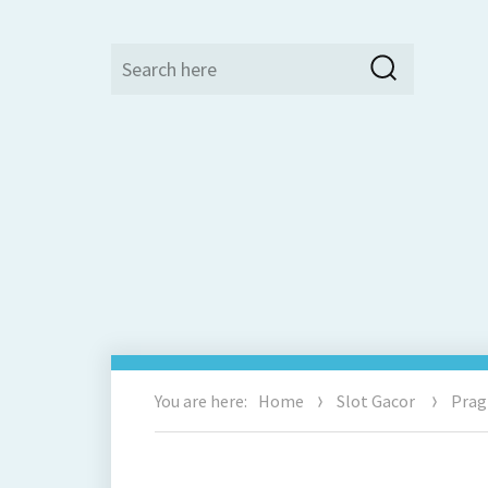
Search
Search
for:
You are here:
Home
Slot Gacor
Prag