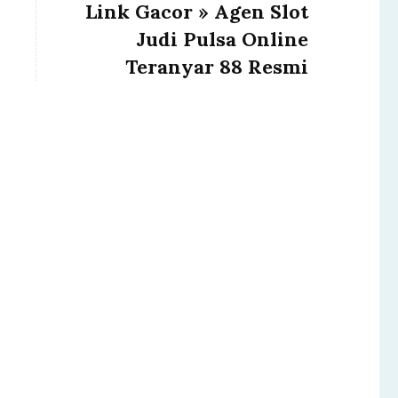
Next
Link Gacor » Agen Slot
post:
Judi Pulsa Online
Teranyar 88 Resmi