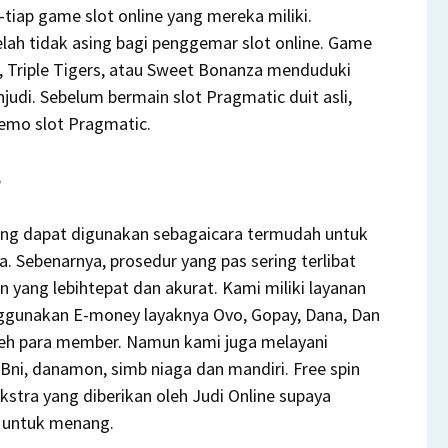
tiap game slot online yang mereka miliki.
ah tidak asing bagi penggemar slot online. Game
, Triple Tigers, atau Sweet Bonanza menduduki
njudi. Sebelum bermain slot Pragmatic duit asli,
emo slot Pragmatic.
yang dapat digunakan sebagaicara termudah untuk
 Sebenarnya, prosedur yang pas sering terlibat
ang lebihtepat dan akurat. Kami miliki layanan
gunakan E-money layaknya Ovo, Gopay, Dana, Dan
oleh para member. Namun kami juga melayani
, Bni, danamon, simb niaga dan mandiri. Free spin
kstra yang diberikan oleh Judi Online supaya
 untuk menang.