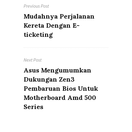
Previous Post
pos
Previous
Mudahnya Perjalanan
post:
Kereta Dengan E-
ticketing
Next Post
Next
Asus Mengumumkan
post:
Dukungan Zen3
Pembaruan Bios Untuk
Motherboard Amd 500
Series