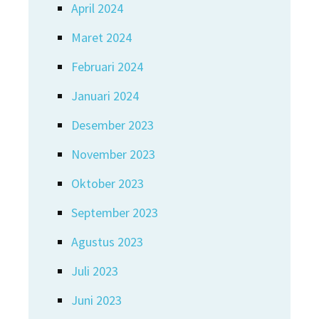
April 2024
Maret 2024
Februari 2024
Januari 2024
Desember 2023
November 2023
Oktober 2023
September 2023
Agustus 2023
Juli 2023
Juni 2023