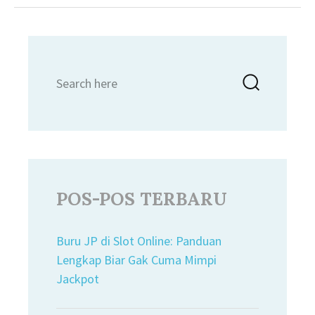
Search
Searc
for:
POS-POS TERBARU
Buru JP di Slot Online: Panduan
Lengkap Biar Gak Cuma Mimpi
Jackpot