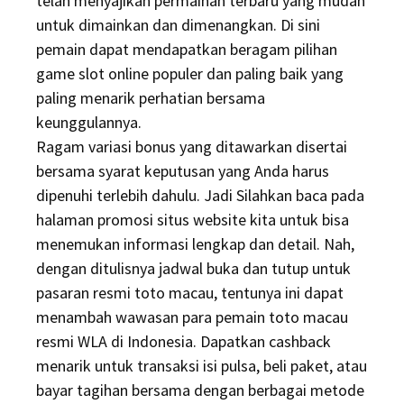
telah menyajikan permainan terbaru yang mudah
untuk dimainkan dan dimenangkan. Di sini
pemain dapat mendapatkan beragam pilihan
game slot online populer dan paling baik yang
paling menarik perhatian bersama
keunggulannya.
Ragam variasi bonus yang ditawarkan disertai
bersama syarat keputusan yang Anda harus
dipenuhi terlebih dahulu. Jadi Silahkan baca pada
halaman promosi situs website kita untuk bisa
menemukan informasi lengkap dan detail. Nah,
dengan ditulisnya jadwal buka dan tutup untuk
pasaran resmi toto macau, tentunya ini dapat
menambah wawasan para pemain toto macau
resmi WLA di Indonesia. Dapatkan cashback
menarik untuk transaksi isi pulsa, beli paket, atau
bayar tagihan bersama dengan berbagai metode