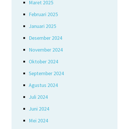
Maret 2025
Februari 2025
Januari 2025
Desember 2024
November 2024
Oktober 2024
September 2024
Agustus 2024
Juli 2024
Juni 2024
Mei 2024