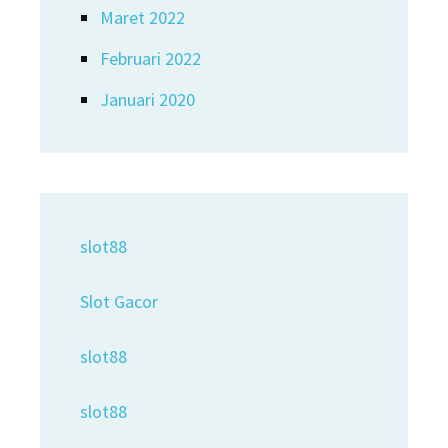
Maret 2022
Februari 2022
Januari 2020
slot88
Slot Gacor
slot88
slot88