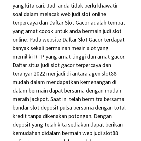
yang kita cari. Jadi anda tidak perlu khawatir
soal dalam melacak web judi slot online
terpercaya dan Daftar Slot Gacor adalah tempat
yang amat cocok untuk anda bermain judi slot
online. Pada website Daftar Slot Gacor terdapat
banyak sekali permainan mesin slot yang
memiliki RTP yang amat tinggi dan amat gacor.
Daftar situs judi slot gacor terpercaya dan
teranyar 2022 menjadi di antara agen slot88
mudah dalam mendapatkan kemenangan di
dalam bermain dapat bersama dengan mudah
meraih jackpot. Saat ini telah bermitra bersama
bandar slot deposit pulsa bersama dengan total
kredit tanpa dikenakan potongan. Dengan
deposit yang telah kita sediakan dapat berikan
kemudahan didalam bermain web judi slot88