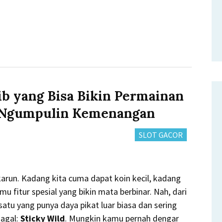
ib yang Bisa Bikin Permainan
 Ngumpulin Kemenangan
CATEGORIES:
SLOT GACOR
 karun. Kadang kita cuma dapat koin kecil, kadang
 fitur spesial yang bikin mata berbinar. Nah, dari
satu yang punya daya pikat luar biasa dan sering
gagal:
Sticky Wild
. Mungkin kamu pernah dengar