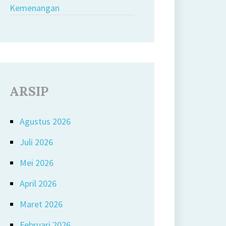
Kemenangan
ARSIP
Agustus 2026
Juli 2026
Mei 2026
April 2026
Maret 2026
Februari 2026