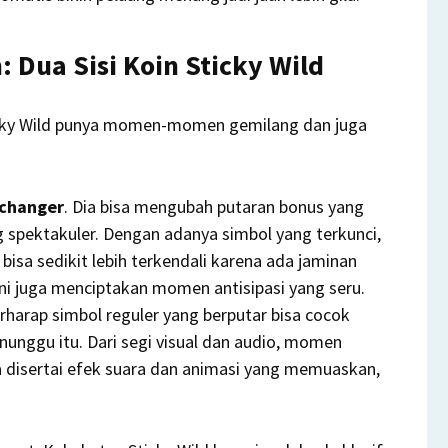
 Dua Sisi Koin Sticky Wild
Sticky Wild punya momen-momen gemilang dan juga
changer
. Dia bisa mengubah putaran bonus yang
g spektakuler. Dengan adanya simbol yang terkunci,
isa sedikit lebih terkendali karena ada jaminan
ini juga menciptakan momen antisipasi yang seru.
erharap simbol reguler yang berputar bisa cocok
nunggu itu. Dari segi visual dan audio, momen
a disertai efek suara dan animasi yang memuaskan,