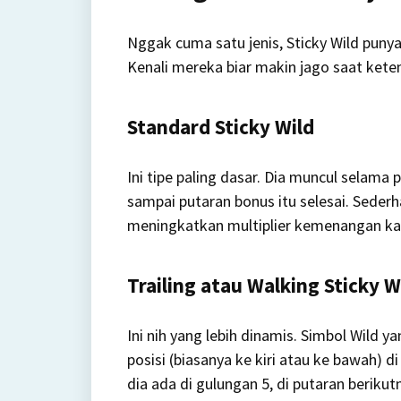
Nggak cuma satu jenis, Sticky Wild puny
Kenali mereka biar makin jago saat ket
Standard Sticky Wild
Ini tipe paling dasar. Dia muncul selama
sampai putaran bonus itu selesai. Seder
meningkatkan multiplier kemenangan ka
Trailing atau Walking Sticky W
Ini nih yang lebih dinamis. Simbol Wild y
posisi (biasanya ke kiri atau ke bawah) d
dia ada di gulungan 5, di putaran beriku