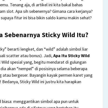
nemu. Tenang aja, di artikel ini kita bakal bahas
lam slot. Apa sih sebenernya? Gimana cara kerjanya?
supaya fitur ini bisa bikin saldo kamu makin sehat?
 Sebenarnya Sticky Wild Itu?
ky” berarti lengket, dan “wild” adalah simbol liar
ali scatter atau bonus). Jadi,
Apa Itu Sticky Wild
l Wild spesial yang, begitu mendarat di gulungan
, dia akan “nempel” di posisinya selama beberapa
ng atau bergeser. Bayangin kayak permen karet yang
 Bedanya, Sticky Wild ini justru kita harapkan
d biasa: menggantikan simbol apa pun untuk
ibannya ada di sifatnya yang bertahan itu.