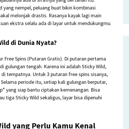
ld yang nempel, peluang buat bikin kombinasi
akal melonjak drastis. Rasanya kayak lagi main
tuan ekstra selalu ada di layar untuk mendukungmu.
Wild di Dunia Nyata?
ur Free Spins (Putaran Gratis). Di putaran pertama
di gulungan tengah. Karena ini adalah Sticky Wild,
i di tempatnya. Untuk 3 putaran free spins sisanya,
 Selama periode itu, setiap kali gulungan berputar,
tap” yang siap bantu ciptakan kemenangan. Bisa
u tiga Sticky Wild sekaligus, layar bisa dipenuhi
Wild yang Perlu Kamu Kenal