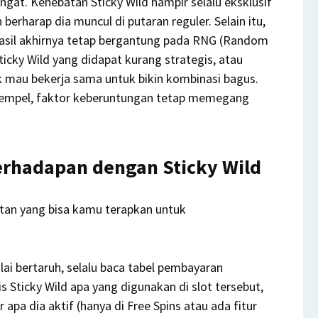
ingat. Kehebatan Sticky Wild hampir selalu eksklusif
n berharap dia muncul di putaran reguler. Selain itu,
asil akhirnya tetap bergantung pada RNG (Random
icky Wild yang didapat kurang strategis, atau
k mau bekerja sama untuk bikin kombinasi bagus.
nempel, faktor keberuntungan tetap memegang
Berhadapan dengan Sticky Wild
tan yang bisa kamu terapkan untuk
i bertaruh, selalu baca tabel pembayaran
is Sticky Wild apa yang digunakan di slot tersebut,
r apa dia aktif (hanya di Free Spins atau ada fitur