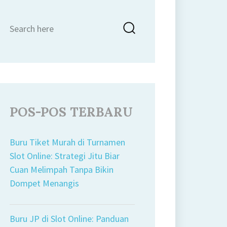
Search
Search
for:
POS-POS TERBARU
Buru Tiket Murah di Turnamen
Slot Online: Strategi Jitu Biar
Cuan Melimpah Tanpa Bikin
Dompet Menangis
Buru JP di Slot Online: Panduan