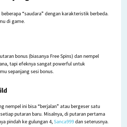
a beberapa “saudara” dengan karakteristik berbeda.
emu di game.
 putaran bonus (biasanya Free Spins) dan nempel
hana, tapi efeknya sangat powerful untuk
mu sepanjang sesi bonus.
ild
ang nempel ini bisa “berjalan” atau bergeser satu
i setiap putaran baru. Misalnya, di putaran pertama
tnya pindah ke gulungan 4,
Sanca999
dan seterusnya.