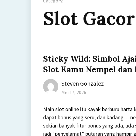
Category:
Slot Gacor
Sticky Wild: Simbol Aja
Slot Kamu Nempel dan
Author
Steven Gonzalez
Posted
Mei 17, 2026
on
Main slot online itu kayak berburu harta
dapat bonus yang seru, dan kadang… nemu
sekian banyak fitur bonus yang ada, ada 
jadi “penyelamat” putaran yang hampir 