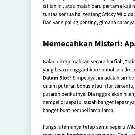
istilah ini, atau malah baru pertama kali 
tuntas semua hal tentang Sticky Wild da
Dan yang paling penting, gimana caranya 
Memecahkan Misteri: Apa
Kalau diterjemahkan secara harfiah, “stic
yang bisa menggantikan simbol lain (kecu
Dalam Slot
? Simpelnya, ini adalah simbo
dalam putaran bonus atau fitur tertentu
putaran berikutnya. Dia nggak akan hila
nempel di sepatu, susah banget lepasnya!
banget buat nempel lama-lama.
Fungsi utamanya tetap sama seperti Wil
menyusun kombinasi pemenang. Tapi keaja