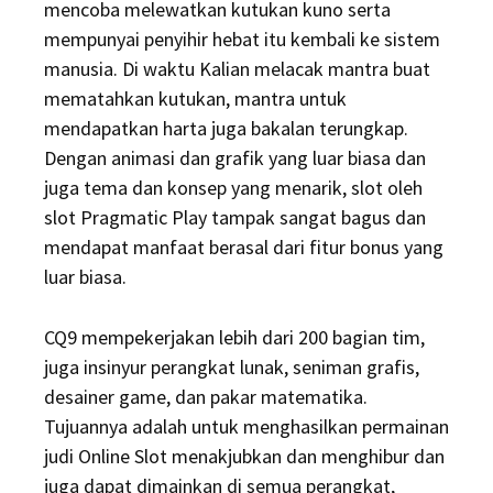
mencoba melewatkan kutukan kuno serta
mempunyai penyihir hebat itu kembali ke sistem
manusia. Di waktu Kalian melacak mantra buat
mematahkan kutukan, mantra untuk
mendapatkan harta juga bakalan terungkap.
Dengan animasi dan grafik yang luar biasa dan
juga tema dan konsep yang menarik, slot oleh
slot Pragmatic Play tampak sangat bagus dan
mendapat manfaat berasal dari fitur bonus yang
luar biasa.
CQ9 mempekerjakan lebih dari 200 bagian tim,
juga insinyur perangkat lunak, seniman grafis,
desainer game, dan pakar matematika.
Tujuannya adalah untuk menghasilkan permainan
judi Online Slot menakjubkan dan menghibur dan
juga dapat dimainkan di semua perangkat,