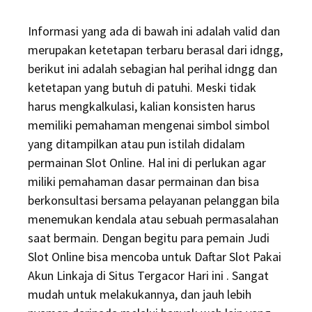
Informasi yang ada di bawah ini adalah valid dan
merupakan ketetapan terbaru berasal dari idngg,
berikut ini adalah sebagian hal perihal idngg dan
ketetapan yang butuh di patuhi. Meski tidak
harus mengkalkulasi, kalian konsisten harus
memiliki pemahaman mengenai simbol simbol
yang ditampilkan atau pun istilah didalam
permainan Slot Online. Hal ini di perlukan agar
miliki pemahaman dasar permainan dan bisa
berkonsultasi bersama pelayanan pelanggan bila
menemukan kendala atau sebuah permasalahan
saat bermain. Dengan begitu para pemain Judi
Slot Online bisa mencoba untuk Daftar Slot Pakai
Akun Linkaja di Situs Tergacor Hari ini . Sangat
mudah untuk melakukannya, dan jauh lebih