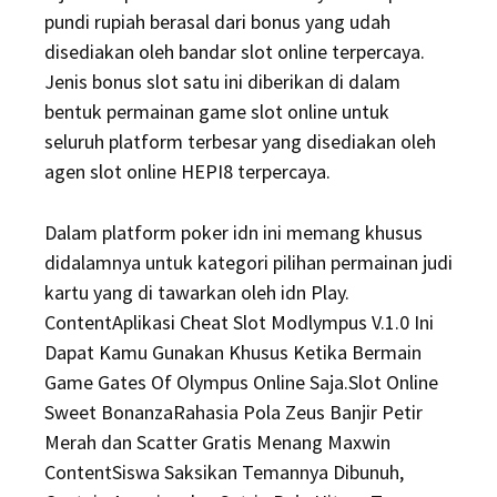
pundi rupiah berasal dari bonus yang udah
disediakan oleh bandar slot online terpercaya.
Jenis bonus slot satu ini diberikan di dalam
bentuk permainan game slot online untuk
seluruh platform terbesar yang disediakan oleh
agen slot online HEPI8 terpercaya.
Dalam platform poker idn ini memang khusus
didalamnya untuk kategori pilihan permainan judi
kartu yang di tawarkan oleh idn Play.
ContentAplikasi Cheat Slot Modlympus V.1.0 Ini
Dapat Kamu Gunakan Khusus Ketika Bermain
Game Gates Of Olympus Online Saja.Slot Online
Sweet BonanzaRahasia Pola Zeus Banjir Petir
Merah dan Scatter Gratis Menang Maxwin
ContentSiswa Saksikan Temannya Dibunuh,