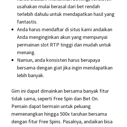
usahakan mulai berasal dari bet rendah
terlebih dahulu untuk mendapatkan hasil yang
fantastis.
Anda harus mendaftar di situs kami andaikan
Anda menginginkan akun yang mempunyai
permainan slot RTP tinggi dan mudah untuk
menang.
Namun, anda konsisten harus berupaya
bersama dengan giat jika ingin mendapatkan
lebih banyak.
Gim ini dapat dimainkan bersama banyak fitur
tidak sama, seperti Free Spin dan Bet On.
Pemain dapat bermain untuk peluang
memenangkan hingga 500x taruhan bersama
dengan fitur Free Spins. Pasalnya, andaikan bisa