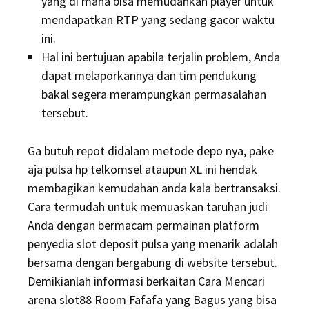
yang di mana bisa memudahkan player untuk
mendapatkan RTP yang sedang gacor waktu
ini.
Hal ini bertujuan apabila terjalin problem, Anda
dapat melaporkannya dan tim pendukung
bakal segera merampungkan permasalahan
tersebut.
Ga butuh repot didalam metode depo nya, pake
aja pulsa hp telkomsel ataupun XL ini hendak
membagikan kemudahan anda kala bertransaksi.
Cara termudah untuk memuaskan taruhan judi
Anda dengan bermacam permainan platform
penyedia slot deposit pulsa yang menarik adalah
bersama dengan bergabung di website tersebut.
Demikianlah informasi berkaitan Cara Mencari
arena slot88 Room Fafafa yang Bagus yang bisa