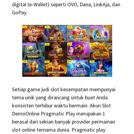
digital (e-Wallet) seperti OVO, Dana, LinkAja, dan
GoPay.
Setiap game judi slot kesempatan mempunyai
tema unik yang dirancang untuk buat Anda
konsisten terhibur waktu bermain. Akun Slot
DemoOnline Pragmatic Play merupakan 1
berasal dari sekian banyak provider permainan
slot online ternama dunia. Pragmatic play