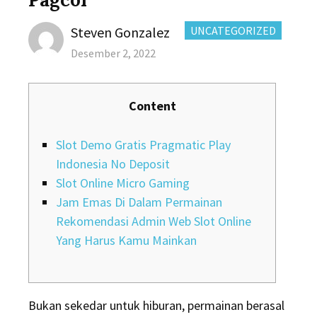
Author
CATEGORIES:
Steven Gonzalez
UNCATEGORIZED
Posted
Desember 2, 2022
on
Content
Slot Demo Gratis Pragmatic Play
Indonesia No Deposit
Slot Online Micro Gaming
Jam Emas Di Dalam Permainan
Rekomendasi Admin Web Slot Online
Yang Harus Kamu Mainkan
Bukan sekedar untuk hiburan, permainan berasal