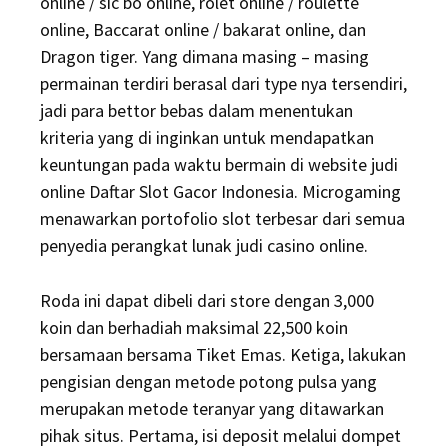
online / sic bo online, rolet online / roulette
online, Baccarat online / bakarat online, dan
Dragon tiger. Yang dimana masing – masing
permainan terdiri berasal dari type nya tersendiri,
jadi para bettor bebas dalam menentukan
kriteria yang di inginkan untuk mendapatkan
keuntungan pada waktu bermain di website judi
online Daftar Slot Gacor Indonesia. Microgaming
menawarkan portofolio slot terbesar dari semua
penyedia perangkat lunak judi casino online.
Roda ini dapat dibeli dari store dengan 3,000
koin dan berhadiah maksimal 22,500 koin
bersamaan bersama Tiket Emas. Ketiga, lakukan
pengisian dengan metode potong pulsa yang
merupakan metode teranyar yang ditawarkan
pihak situs. Pertama, isi deposit melalui dompet