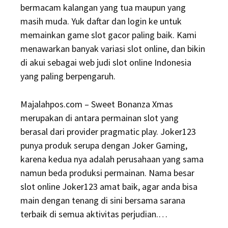
bermacam kalangan yang tua maupun yang
masih muda. Yuk daftar dan login ke untuk
memainkan game slot gacor paling baik. Kami
menawarkan banyak variasi slot online, dan bikin
di akui sebagai web judi slot online Indonesia
yang paling berpengaruh.
Majalahpos.com – Sweet Bonanza Xmas
merupakan di antara permainan slot yang
berasal dari provider pragmatic play. Joker123
punya produk serupa dengan Joker Gaming,
karena kedua nya adalah perusahaan yang sama
namun beda produksi permainan. Nama besar
slot online Joker123 amat baik, agar anda bisa
main dengan tenang di sini bersama sarana
terbaik di semua aktivitas perjudian.…