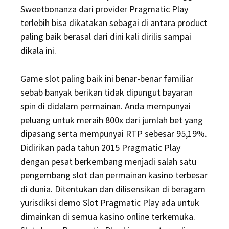
Sweetbonanza dari provider Pragmatic Play
terlebih bisa dikatakan sebagai di antara product
paling baik berasal dari dini kali dirilis sampai
dikala ini.
Game slot paling baik ini benar-benar familiar
sebab banyak berikan tidak dipungut bayaran
spin di didalam permainan. Anda mempunyai
peluang untuk meraih 800x dari jumlah bet yang
dipasang serta mempunyai RTP sebesar 95,19%.
Didirikan pada tahun 2015 Pragmatic Play
dengan pesat berkembang menjadi salah satu
pengembang slot dan permainan kasino terbesar
di dunia. Ditentukan dan dilisensikan di beragam
yurisdiksi demo Slot Pragmatic Play ada untuk
dimainkan di semua kasino online terkemuka.