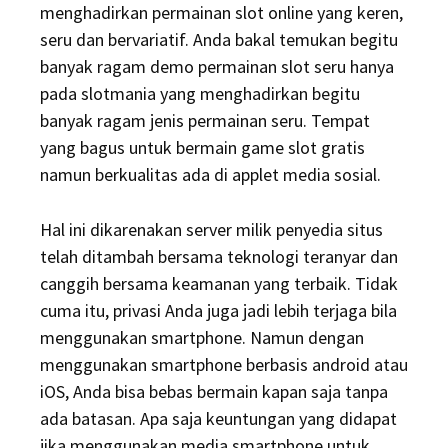
menghadirkan permainan slot online yang keren,
seru dan bervariatif. Anda bakal temukan begitu
banyak ragam demo permainan slot seru hanya
pada slotmania yang menghadirkan begitu
banyak ragam jenis permainan seru. Tempat
yang bagus untuk bermain game slot gratis
namun berkualitas ada di applet media sosial.
Hal ini dikarenakan server milik penyedia situs
telah ditambah bersama teknologi teranyar dan
canggih bersama keamanan yang terbaik. Tidak
cuma itu, privasi Anda juga jadi lebih terjaga bila
menggunakan smartphone. Namun dengan
menggunakan smartphone berbasis android atau
iOS, Anda bisa bebas bermain kapan saja tanpa
ada batasan. Apa saja keuntungan yang didapat
jika menggunakan media smartphone untuk