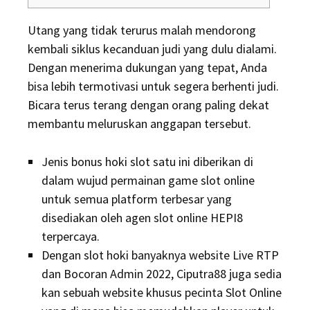
Utang yang tidak terurus malah mendorong
kembali siklus kecanduan judi yang dulu dialami.
Dengan menerima dukungan yang tepat, Anda
bisa lebih termotivasi untuk segera berhenti judi.
Bicara terus terang dengan orang paling dekat
membantu meluruskan anggapan tersebut.
Jenis bonus hoki slot satu ini diberikan di
dalam wujud permainan game slot online
untuk semua platform terbesar yang
disediakan oleh agen slot online HEPI8
terpercaya.
Dengan slot hoki banyaknya website Live RTP
dan Bocoran Admin 2022, Ciputra88 juga sedia
kan sebuah website khusus pecinta Slot Online