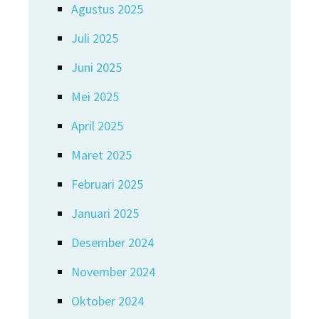
Agustus 2025
Juli 2025
Juni 2025
Mei 2025
April 2025
Maret 2025
Februari 2025
Januari 2025
Desember 2024
November 2024
Oktober 2024