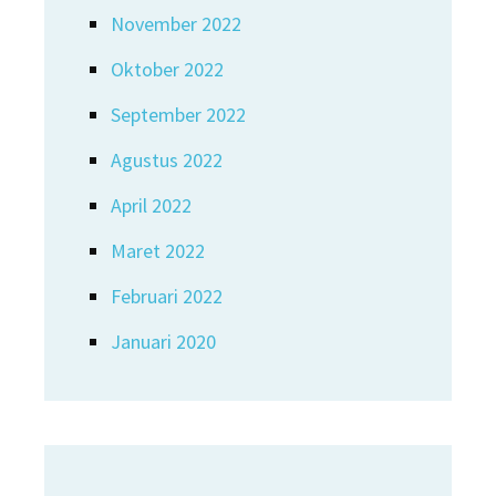
November 2022
Oktober 2022
September 2022
Agustus 2022
April 2022
Maret 2022
Februari 2022
Januari 2020