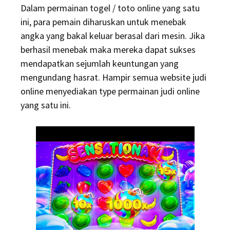
Dalam permainan togel / toto online yang satu
ini, para pemain diharuskan untuk menebak
angka yang bakal keluar berasal dari mesin. Jika
berhasil menebak maka mereka dapat sukses
mendapatkan sejumlah keuntungan yang
mengundang hasrat. Hampir semua website judi
online menyediakan type permainan judi online
yang satu ini.