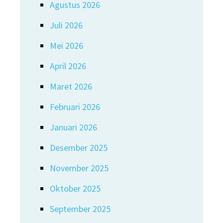
Agustus 2026
Juli 2026
Mei 2026
April 2026
Maret 2026
Februari 2026
Januari 2026
Desember 2025
November 2025
Oktober 2025
September 2025