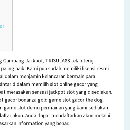
or
ng Gampang Jackpot, TRISULA88 telah teruji
aling baik. Kami pun sudah memiliki lisensi resmi
dal dalam menjamin kelancaran bermain para
pintar didalam memilih slot online gacor yang
pat merasakan sensasi jackpot slot yang disediakan.
ot gacor bonanza gold game slot gacor the dog
kan game slot demo permainan yang kami sediakan
daftar akun. Anda dapat mendaftarkan akun melalui
dasarkan information yang benar.