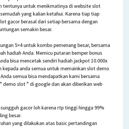
 tentunya untuk menikmatinya di website slot
 semudah yang kalian ketahui. Karena tiap tiap
ot gacor berasal dari setiap bersama dengan
untungan semakin besar.
ulungan 5×4 untuk kombo pemenang besar, bersama
ah hadiah Anda. Memicu putaran bemper bonus
Anda bisa mencetak sendiri hadiah jackpot 10.000x
nkan kepada anda semua untuk memainkan slot demo
a. Anda semua bisa mendapatkan kami bersama
” demo slot ” di google dan akan diberikan web
h-sungguh gacor loh karena rtp tinggi hingga 99%
ing besar.
ruhan yang dilakukan atas basic pertandingan