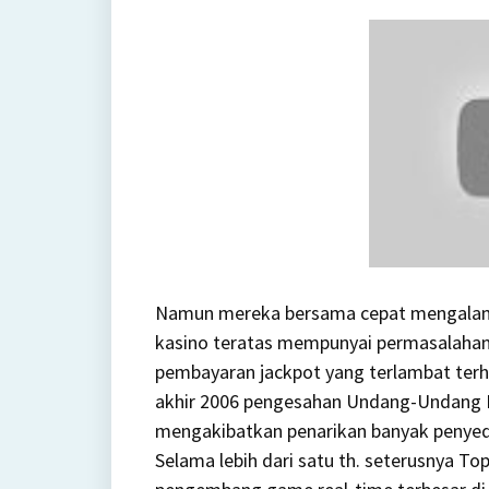
Namun mereka bersama cepat mengalami
kasino teratas mempunyai permasalahan
pembayaran jackpot yang terlambat terh
akhir 2006 pengesahan Undang-Undang 
mengakibatkan penarikan banyak penyedi
Selama lebih dari satu th. seterusnya 