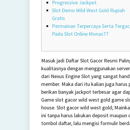
Progressive Jackpot
Slot Demo Wild West Gold Rupiah
Gratis
Permainan Terpercaya Serta Tergac
Pada Slot Online Monas77
Masuk jadi Daftar Slot Gacor Resmi Pali
kualitasnya dengan menggunakan server p
dari Nexus Engine Slot yang sangat han
member. Maka dari itu kalian juga harus 
berikan banyak jackpot terbesar agar da
Game slot gacor wild west gold game sl
house. Slot gacor wild west gold; Main
ini tanpa harus lakukan deposit maupun 
tombol daftar, lalu mengisi formulir ber