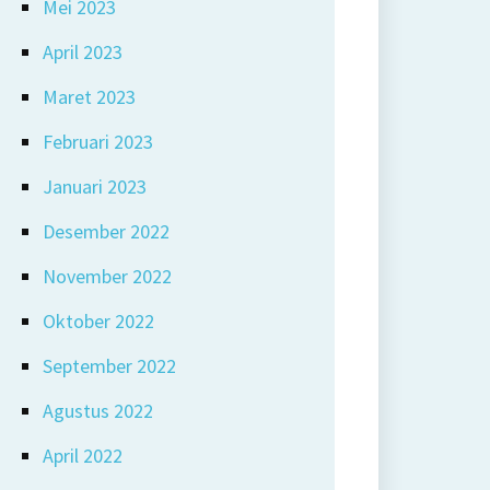
Mei 2023
April 2023
Maret 2023
Februari 2023
Januari 2023
Desember 2022
November 2022
Oktober 2022
September 2022
Agustus 2022
April 2022