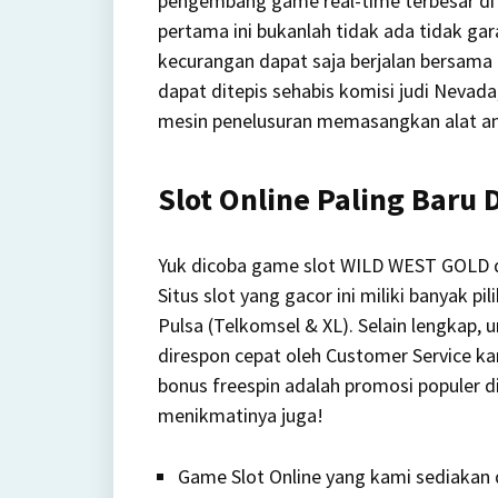
pengembang game real-time terbesar di Am
pertama ini bukanlah tidak ada tidak ga
kecurangan dapat saja berjalan bersama 
dapat ditepis sehabis komisi judi Neva
mesin penelusuran memasangkan alat an
Slot Online Paling Baru
Yuk dicoba game slot WILD WEST GOLD 
Situs slot yang gacor ini miliki banyak pi
Pulsa (Telkomsel & XL). Selain lengkap,
direspon cepat oleh Customer Service k
bonus freespin adalah promosi populer di
menikmatinya juga!
Game Slot Online yang kami sediakan d