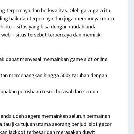
ng terpercaya dan berkwalitas. Oleh gara-gara itu,
paling baik dan terpercaya dan juga mempunyai mutu
bsite – situs yang bisa dengan mudah anda
 web – situs tersebut terpercaya dan memiliki
dak dapat menyesal memainkan game slot online
atan memenangkan hingga 500x taruhan dengan
upakan perushaan resmi berasal dari semua
, anda udah segera memainkan seluruh permainan
 tau jika tujuan utama seorang penjudi slot gacor
kan jackpot terbesar dan merasakan duwit