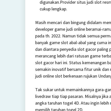
digunakan.Provider situs judi slot re
cukup lengkap.
Masih mencari dan bingung didalam memlih
developer game judi online beramai-ra
pada th. 2022. Namun tidak semua permai
banyak game slot abal-abal yang cuma i
dan diantara penyedia slot gacor paling p
merancang lebih dari ratusan game ter
slot gacor hari ini. Status kemenangan 
semakin inovatif bersama fitur unik dan
judi online slot berkenaan rujukan Unda
Tak sukar untuk memainkannya gara-gara
livedraw tiap tiap pasaran. Misalnya jik
angka taruhan togel 4D. Atau ingin le
memilih taruhan togel 2D.