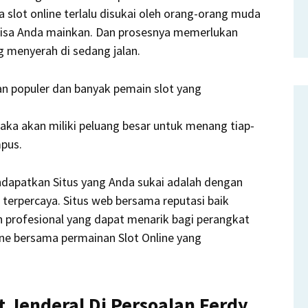
slot online terlalu disukai oleh orang-orang muda
bisa Anda mainkan. Dan prosesnya memerlukan
 menyerah di sedang jalan.
dan populer dan banyak pemain slot yang
aka akan miliki peluang besar untuk menang tiap-
mpus.
ndapatkan Situs yang Anda sukai adalah dengan
 terpercaya. Situs web bersama reputasi baik
an profesional yang dapat menarik bagi perangkat
ine bersama permainan Slot Online yang
t Jenderal Di Persoalan Ferdy