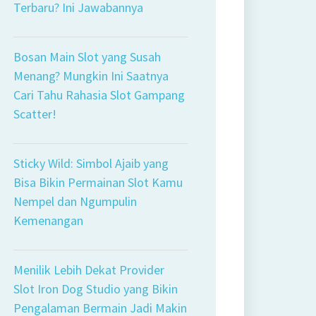
Terbaru? Ini Jawabannya
Bosan Main Slot yang Susah
Menang? Mungkin Ini Saatnya
Cari Tahu Rahasia Slot Gampang
Scatter!
Sticky Wild: Simbol Ajaib yang
Bisa Bikin Permainan Slot Kamu
Nempel dan Ngumpulin
Kemenangan
Menilik Lebih Dekat Provider
Slot Iron Dog Studio yang Bikin
Pengalaman Bermain Jadi Makin