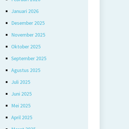
Januari 2026
Desember 2025
November 2025
Oktober 2025
September 2025
Agustus 2025
Juli 2025
Juni 2025
Mei 2025
April 2025