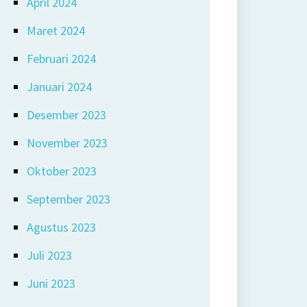
April 2024
Maret 2024
Februari 2024
Januari 2024
Desember 2023
November 2023
Oktober 2023
September 2023
Agustus 2023
Juli 2023
Juni 2023