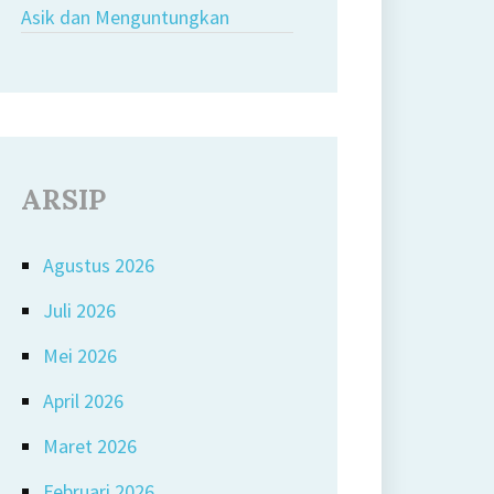
Asik dan Menguntungkan
ARSIP
Agustus 2026
Juli 2026
Mei 2026
April 2026
Maret 2026
Februari 2026