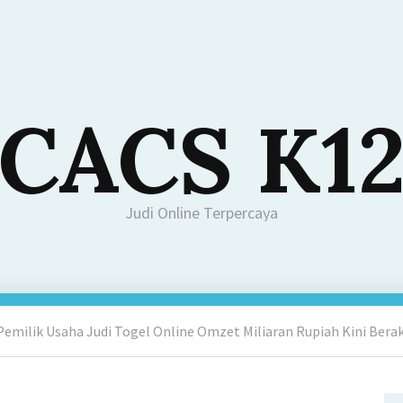
CACS K1
Judi Online Terpercaya
Pemilik Usaha Judi Togel Online Omzet Miliaran Rupiah Kini Berakh