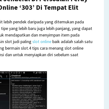
nline ‘303’ Di Tempat Elit
it lebih pendek daripada yang ditemukan pada
tipe yang lebih baru juga lebih panjang, yang dapat
tuk mendapatkan dan menyimpan item pada
n slot judi paling
slot online
baik adalah salah satu
 bermain slot.4 tips cara menang slot online
nsi dan untuk menyiapkan diri sebelum saat