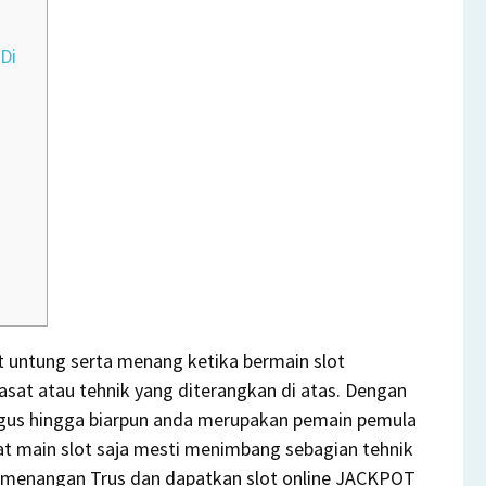
Di
i
t untung serta menang ketika bermain slot
asat atau tehnik yang diterangkan di atas. Dengan
bagus hingga biarpun anda merupakan pemain pemula
aat main slot saja mesti menimbang sebagian tehnik
h. Kemenangan Trus dan dapatkan slot online JACKPOT