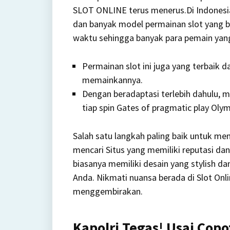
SLOT ONLINE terus menerus.Di Indonesia 
dan banyak model permainan slot yang 
waktu sehingga banyak para pemain yang
Permainan slot ini juga yang terbaik 
memainkannya.
Dengan beradaptasi terlebih dahulu, m
tiap spin Gates of pragmatic play Oly
Salah satu langkah paling baik untuk me
mencari Situs yang memiliki reputasi dan
biasanya memiliki desain yang stylish d
Anda. Nikmati nuansa berada di Slot Onl
menggembirakan.
Kapolri Tegas! Usai Copo