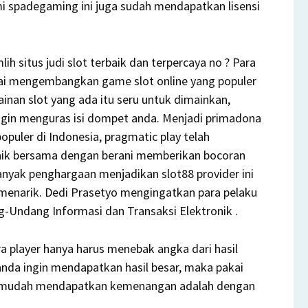
smi spadegaming ini juga sudah mendapatkan lisensi
 situs judi slot terbaik dan terpercaya no ? Para
mai mengembangkan game slot online yang populer
nan slot yang ada itu seru untuk dimainkan,
ngin menguras isi dompet anda. Menjadi primadona
opuler di Indonesia, pragmatic play telah
baik bersama dengan berani memberikan bocoran
banyak penghargaan menjadikan slot88 provider ini
 menarik. Dedi Prasetyo mengingatkan para pelaku
ng-Undang Informasi dan Transaksi Elektronik .
 player hanya harus menebak angka dari hasil
a anda ingin mendapatkan hasil besar, maka pakai
bih mudah mendapatkan kemenangan adalah dengan