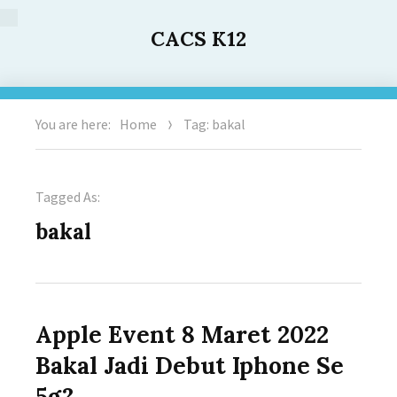
CACS K12
You are here:
Home
Tag: bakal
Tagged As:
bakal
Apple Event 8 Maret 2022
Bakal Jadi Debut Iphone Se
5g?