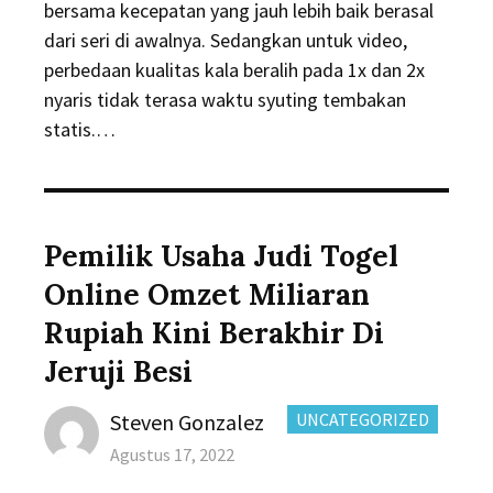
bersama kecepatan yang jauh lebih baik berasal
dari seri di awalnya. Sedangkan untuk video,
perbedaan kualitas kala beralih pada 1x dan 2x
nyaris tidak terasa waktu syuting tembakan
statis.…
Pemilik Usaha Judi Togel
Online Omzet Miliaran
Rupiah Kini Berakhir Di
Jeruji Besi
Author
CATEGORIES:
Steven Gonzalez
UNCATEGORIZED
Posted
Agustus 17, 2022
on