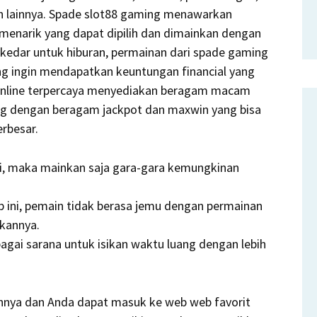
n lainnya. Spade slot88 gaming menawarkan
enarik yang dapat dipilih dan dimainkan dengan
kedar untuk hiburan, permainan dari spade gaming
yang ingin mendapatkan keuntungan financial yang
t online terpercaya menyediakan beragam macam
ng dengan beragam jackpot dan maxwin yang bisa
rbesar.
, maka mainkan saja gara-gara kemungkinan
 ini, pemain tidak berasa jemu dengan permainan
kannya.
bagai sarana untuk isikan waktu luang dengan lebih
nnya dan Anda dapat masuk ke web web favorit