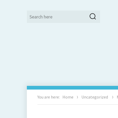
Search
Search
for:
You are here:
Home
Uncategorized