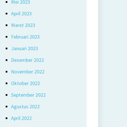
Mei 2023
April 2023
Maret 2023
Februari 2023
Januari 2023
Desember 2022
November 2022
Oktober 2022
September 2022
Agustus 2022
April 2022