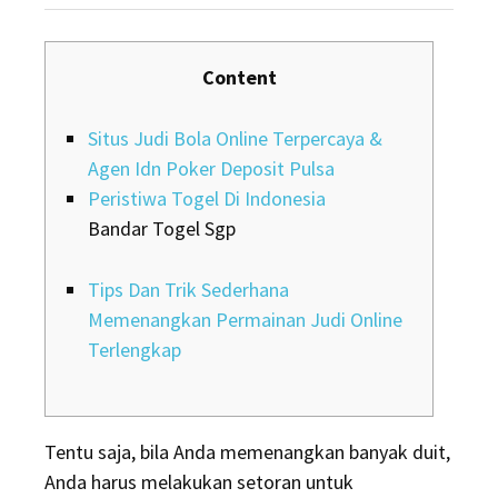
Content
Situs Judi Bola Online Terpercaya &
Agen Idn Poker Deposit Pulsa
Peristiwa Togel Di Indonesia
Bandar Togel Sgp
Tips Dan Trik Sederhana
Memenangkan Permainan Judi Online
Terlengkap
Tentu saja, bila Anda memenangkan banyak duit,
Anda harus melakukan setoran untuk