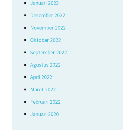
Januari 2023
Desember 2022
November 2022
Oktober 2022
September 2022
Agustus 2022
April 2022
Maret 2022
Februari 2022
Januari 2020