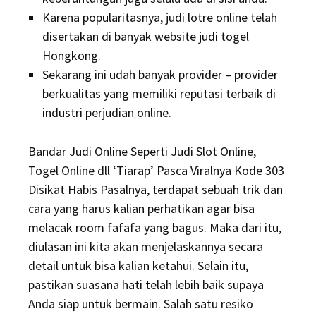
Karena popularitasnya, judi lotre online telah
disertakan di banyak website judi togel
Hongkong.
Sekarang ini udah banyak provider – provider
berkualitas yang memiliki reputasi terbaik di
industri perjudian online.
Bandar Judi Online Seperti Judi Slot Online,
Togel Online dll ‘Tiarap’ Pasca Viralnya Kode 303
Disikat Habis Pasalnya, terdapat sebuah trik dan
cara yang harus kalian perhatikan agar bisa
melacak room fafafa yang bagus. Maka dari itu,
diulasan ini kita akan menjelaskannya secara
detail untuk bisa kalian ketahui. Selain itu,
pastikan suasana hati telah lebih baik supaya
Anda siap untuk bermain. Salah satu resiko