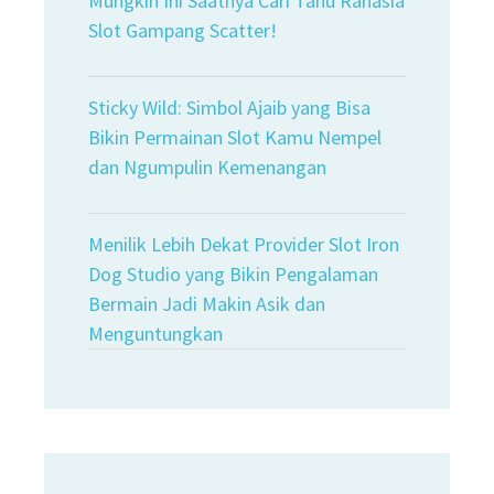
Mungkin Ini Saatnya Cari Tahu Rahasia
Slot Gampang Scatter!
Sticky Wild: Simbol Ajaib yang Bisa
Bikin Permainan Slot Kamu Nempel
dan Ngumpulin Kemenangan
Menilik Lebih Dekat Provider Slot Iron
Dog Studio yang Bikin Pengalaman
Bermain Jadi Makin Asik dan
Menguntungkan