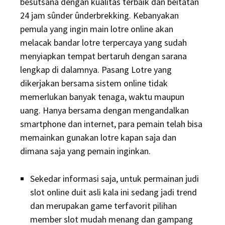
besutsana dengan kualitas terbaik dan beitatan
24 jam sûnder ûnderbrekking. Kebanyakan
pemula yang ingin main lotre online akan
melacak bandar lotre terpercaya yang sudah
menyiapkan tempat bertaruh dengan sarana
lengkap di dalamnya. Pasang Lotre yang
dikerjakan bersama sistem online tidak
memerlukan banyak tenaga, waktu maupun
uang. Hanya bersama dengan mengandalkan
smartphone dan internet, para pemain telah bisa
memainkan gunakan lotre kapan saja dan
dimana saja yang pemain inginkan.
Sekedar informasi saja, untuk permainan judi
slot online duit asli kala ini sedang jadi trend
dan merupakan game terfavorit pilihan
member slot mudah menang dan gampang