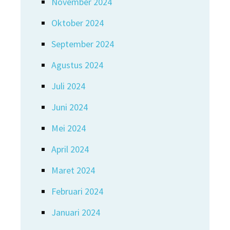
November 2024
Oktober 2024
September 2024
Agustus 2024
Juli 2024
Juni 2024
Mei 2024
April 2024
Maret 2024
Februari 2024
Januari 2024