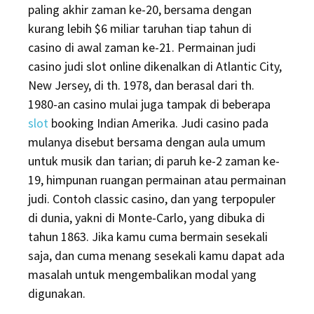
paling akhir zaman ke-20, bersama dengan
kurang lebih $6 miliar taruhan tiap tahun di
casino di awal zaman ke-21. Permainan judi
casino judi slot online dikenalkan di Atlantic City,
New Jersey, di th. 1978, dan berasal dari th.
1980-an casino mulai juga tampak di beberapa
slot
booking Indian Amerika. Judi casino pada
mulanya disebut bersama dengan aula umum
untuk musik dan tarian; di paruh ke-2 zaman ke-
19, himpunan ruangan permainan atau permainan
judi. Contoh classic casino, dan yang terpopuler
di dunia, yakni di Monte-Carlo, yang dibuka di
tahun 1863. Jika kamu cuma bermain sesekali
saja, dan cuma menang sesekali kamu dapat ada
masalah untuk mengembalikan modal yang
digunakan.