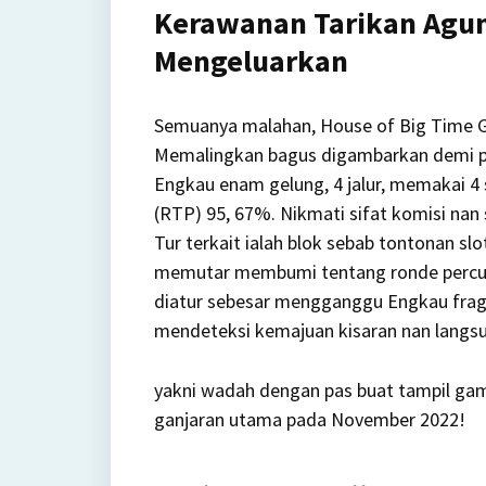
Kerawanan Tarikan Agun
Mengeluarkan
Semuanya malahan, House of Big Time G
Memalingkan bagus digambarkan demi p
Engkau enam gelung, 4 jalur, memakai 4 
(RTP) 95, 67%. Nikmati sifat komisi nan
Tur terkait ialah blok sebab tontonan sl
memutar membumi tentang ronde percuma s
diatur sebesar mengganggu Engkau frag
mendeteksi kemajuan kisaran nan langs
yakni wadah dengan pas buat tampil gam
ganjaran utama pada November 2022!