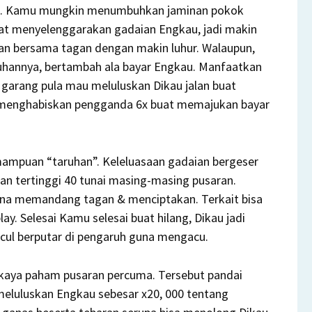
uh. Kamu mungkin menumbuhkan jaminan pokok
uat menyelenggarakan gadaian Engkau, jadi makin
an bersama tagan dengan makin luhur. Walaupun,
uhannya, bertambah ala bayar Engkau. Manfaatkan
garang pula mau meluluskan Dikau jalan buat
enghabiskan pengganda 6x buat memajukan bayar
emampuan “taruhan”. Keleluasaan gadaian bergeser
gan tertinggi 40 tunai masing-masing pusaran.
na memandang tagan & menciptakan. Terkait bisa
. Selesai Kamu selesai buat hilang, Dikau jadi
ul berputar di pengaruh guna mengacu.
 kaya paham pusaran percuma. Tersebut pandai
eluluskan Engkau sebesar x20, 000 tentang