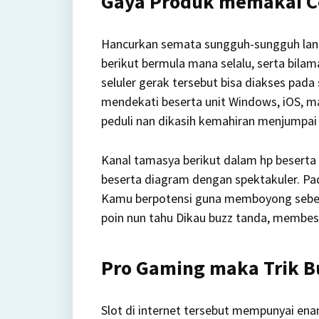
Gaya Produk memakai Ce
Hancurkan semata sungguh-sungguh lant
berikut bermula mana selalu, serta bil
seluler gerak tersebut bisa diakses pad
mendekati beserta unit Windows, iOS, ma
peduli nan dikasih kemahiran menjumpai
Kanal tamasya berikut dalam hp besert
beserta diagram dengan spektakuler. P
Kamu berpotensi guna memboyong sebesar
poin nun tahu Dikau buzz tanda, membes
Pro Gaming maka Trik B
Slot di internet tersebut mempunyai enam