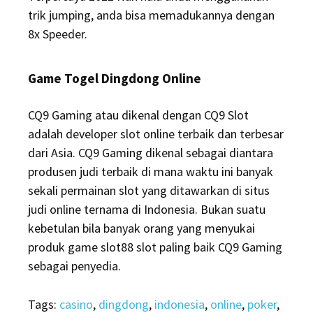
trik jumping, anda bisa memadukannya dengan
8x Speeder.
Game Togel Dingdong Online
CQ9 Gaming atau dikenal dengan CQ9 Slot
adalah developer slot online terbaik dan terbesar
dari Asia. CQ9 Gaming dikenal sebagai diantara
produsen judi terbaik di mana waktu ini banyak
sekali permainan slot yang ditawarkan di situs
judi online ternama di Indonesia. Bukan suatu
kebetulan bila banyak orang yang menyukai
produk game slot88 slot paling baik CQ9 Gaming
sebagai penyedia.
Tags:
casino
,
dingdong
,
indonesia
,
online
,
poker
,