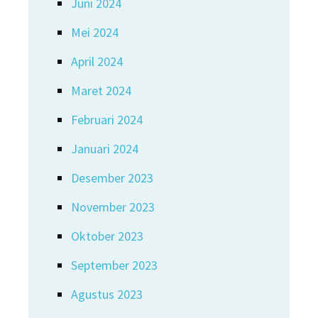
Juni 2024
Mei 2024
April 2024
Maret 2024
Februari 2024
Januari 2024
Desember 2023
November 2023
Oktober 2023
September 2023
Agustus 2023