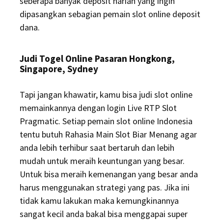
seberapa banyak deposit harian yang ingin
dipasangkan sebagian pemain slot online deposit
dana.
Judi Togel Online Pasaran Hongkong,
Singapore, Sydney
Tapi jangan khawatir, kamu bisa judi slot online
memainkannya dengan login Live RTP Slot
Pragmatic. Setiap pemain slot online Indonesia
tentu butuh Rahasia Main Slot Biar Menang agar
anda lebih terhibur saat bertaruh dan lebih
mudah untuk meraih keuntungan yang besar.
Untuk bisa meraih kemenangan yang besar anda
harus menggunakan strategi yang pas. Jika ini
tidak kamu lakukan maka kemungkinannya
sangat kecil anda bakal bisa menggapai super