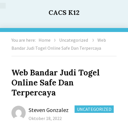
CACS K12
You are here:
Home
Uncategorized
Web
Bandar Judi Togel Online Safe Dan Terpercaya
Web Bandar Judi Togel
Online Safe Dan
Terpercaya
Author
CATEGORIES:
Steven Gonzalez
UNCATEGORIZED
Posted
Oktober 18, 2022
on