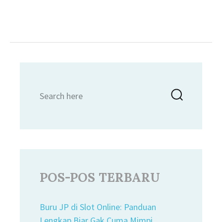
Search
Searc
for:
POS-POS TERBARU
Buru JP di Slot Online: Panduan
Lengkap Biar Gak Cuma Mimpi