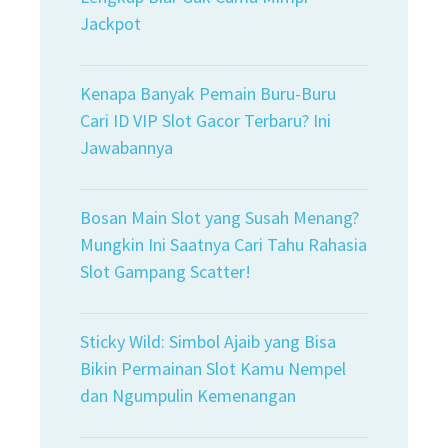
Jackpot
Kenapa Banyak Pemain Buru-Buru
Cari ID VIP Slot Gacor Terbaru? Ini
Jawabannya
Bosan Main Slot yang Susah Menang?
Mungkin Ini Saatnya Cari Tahu Rahasia
Slot Gampang Scatter!
Sticky Wild: Simbol Ajaib yang Bisa
Bikin Permainan Slot Kamu Nempel
dan Ngumpulin Kemenangan