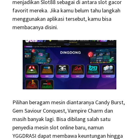
menjadikan Slot88 sebagai di antara slot gacor
favorit mereka. Jika kamu belum tahu langkah
menggunakan aplikasi tersebut, kamu bisa
membacanya disini.
Pilihan beragam mesin diantaranya Candy Burst,
Gem Saviour Conquest, Vampire Charm dan
masih banyak lagi. Bisa dibilang salah satu
penyedia mesin slot online baru, namun
YGGDRASI dapat membawa keuntungan hingga