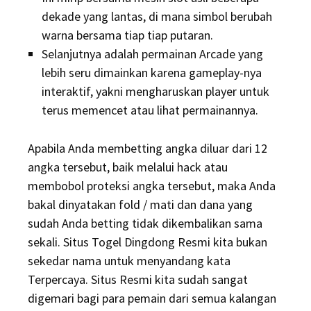
dekade yang lantas, di mana simbol berubah
warna bersama tiap tiap putaran.
Selanjutnya adalah permainan Arcade yang
lebih seru dimainkan karena gameplay-nya
interaktif, yakni mengharuskan player untuk
terus memencet atau lihat permainannya.
Apabila Anda membetting angka diluar dari 12
angka tersebut, baik melalui hack atau
membobol proteksi angka tersebut, maka Anda
bakal dinyatakan fold / mati dan dana yang
sudah Anda betting tidak dikembalikan sama
sekali. Situs Togel Dingdong Resmi kita bukan
sekedar nama untuk menyandang kata
Terpercaya. Situs Resmi kita sudah sangat
digemari bagi para pemain dari semua kalangan