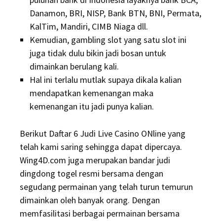
Danamon, BRI, NISP, Bank BTN, BNI, Permata,
KalTim, Mandiri, CIMB Niaga dll.
Kemudian, gambling slot yang satu slot ini
juga tidak dulu bikin jadi bosan untuk
dimainkan berulang kali.
Hal ini terlalu mutlak supaya dikala kalian
mendapatkan kemenangan maka
kemenangan itu jadi punya kalian.
Berikut Daftar 6 Judi Live Casino ONline yang
telah kami saring sehingga dapat dipercaya.
Wing4D.com juga merupakan bandar judi
dingdong togel resmi bersama dengan
segudang permainan yang telah turun temurun
dimainkan oleh banyak orang. Dengan
memfasilitasi berbagai permainan bersama