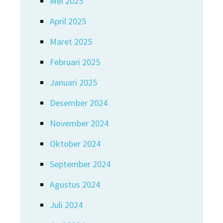
Mei 2025
April 2025
Maret 2025
Februari 2025
Januari 2025
Desember 2024
November 2024
Oktober 2024
September 2024
Agustus 2024
Juli 2024