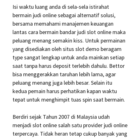
Isi waktu luang anda di sela-sela istirahat
bermain judi online sebagai alternatif solusi,
bersama memahami manajemen keuangan
lantas cara bermain bandar judi slot online maka
peluang menang semakin kiss. Untuk permainan
yang disediakan oleh situs slot demo beragam
type sangat lengkap untuk anda mainkan setiap
saat tanpa harus deposit terlebih dahulu. Bettor
bisa menggerakkan taruhan lebih lama, agar
peluang menang juga lebih besar. Selain itu
kedua pemain harus perhatikan kapan waktu
tepat untuk menghimpit tuas spin saat bermain.
Berdiri sejak Tahun 2007 di Malaysia udah
menjadi slot online salah satu provider judi online
terpercaya. Tidak heran tetap cukup banyak yang