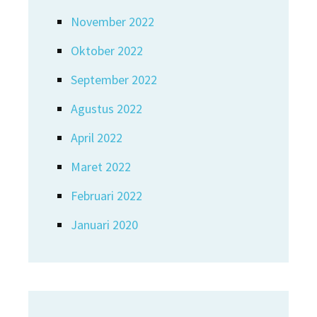
November 2022
Oktober 2022
September 2022
Agustus 2022
April 2022
Maret 2022
Februari 2022
Januari 2020