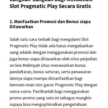
Slot Pragmatic Play Secara Gratis
1. Manfaatkan Promosi dan Bonus siapa
Ditawarkan
Salah satu cara terbaik bagi mengalami Slot
Pragmatic Play tidak ada harus mengeluarkan
uang adalah dengan menggunakan promosi dan
juga bonus siapa ditawarkan oleh situs perjudian
on line.Melimpah situs menawarkan bonus
pendaftaran, bonus setoran, serta penawaran
lainnya siapa mampu dimanfaatkan bagi
bermain-main slot gacor Pragmatic Play dengan
cuma-cuma. Pastikanlah bagi menggunakan
promo-promo yang satu ini sebagus mungkin
supaya bisa mengoptimalkan pengetahuan