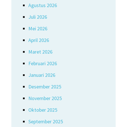
Agustus 2026
Juli 2026
Mei 2026
April 2026
Maret 2026
Februari 2026
Januari 2026
Desember 2025
November 2025
Oktober 2025
September 2025