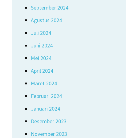
September 2024
Agustus 2024
Juli 2024
Juni 2024
Mei 2024
April 2024
Maret 2024
Februari 2024
Januari 2024
Desember 2023
November 2023