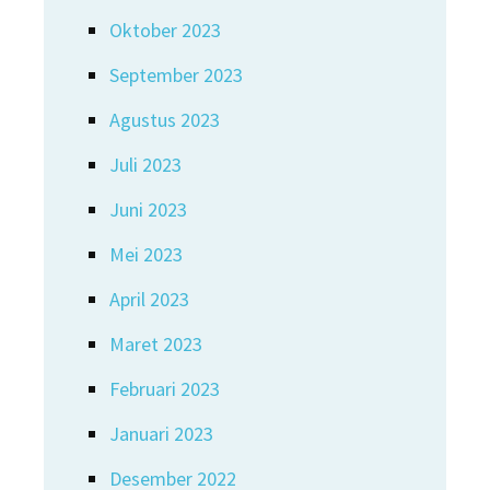
Oktober 2023
September 2023
Agustus 2023
Juli 2023
Juni 2023
Mei 2023
April 2023
Maret 2023
Februari 2023
Januari 2023
Desember 2022