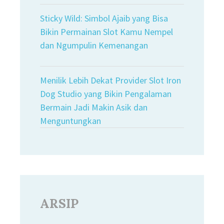
Sticky Wild: Simbol Ajaib yang Bisa
Bikin Permainan Slot Kamu Nempel
dan Ngumpulin Kemenangan
Menilik Lebih Dekat Provider Slot Iron
Dog Studio yang Bikin Pengalaman
Bermain Jadi Makin Asik dan
Menguntungkan
ARSIP