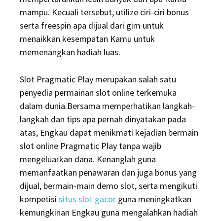
mampu. Kecuali tersebut, utilize ciri-ciri bonus
serta freespin apa dijual dari gim untuk
menaikkan kesempatan Kamu untuk
memenangkan hadiah luas.
Slot Pragmatic Play merupakan salah satu
penyedia permainan slot online terkemuka
dalam dunia.Bersama memperhatikan langkah-
langkah dan tips apa pernah dinyatakan pada
atas, Engkau dapat menikmati kejadian bermain
slot online Pragmatic Play tanpa wajib
mengeluarkan dana. Kenanglah guna
memanfaatkan penawaran dan juga bonus yang
dijual, bermain-main demo slot, serta mengikuti
kompetisi
situs slot gacor
guna meningkatkan
kemungkinan Engkau guna mengalahkan hadiah