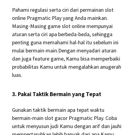
Pahami regulasi serta ciri dari permainan slot
online Pragmatic Play yang Anda mainkan.
Masing-Masing game slot online mempunyai
aturan serta ciri apa berbeda-beda, sehingga
penting guna memahami hal-hal itu sebelum ini
mulai bermain-main.Dengan menyadari aturan
dan juga feature game, Kamu bisa memperbaiki
probabilitas Kamu untuk mengalahkan anugerah
luas.
3. Pakai Taktik Bermain yang Tepat
Gunakan taktik bermain apa tepat waktu
bermain-main slot gacor Pragmatic Play. Coba
untuk menyusun judi Kamu dengan arif dan jauhi
mempertaruhkan lebih banyak dari apa Kamu