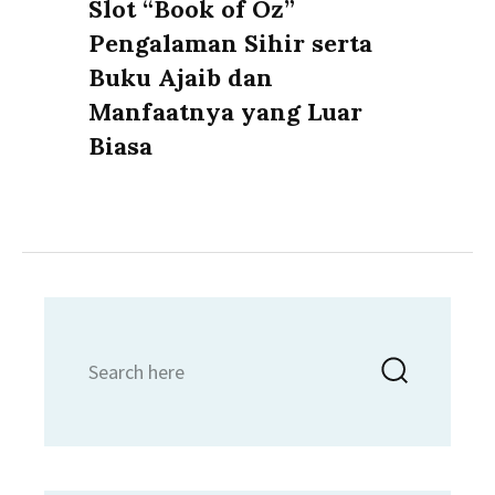
Next
Slot “Book of Oz”
post:
Pengalaman Sihir serta
Buku Ajaib dan
Manfaatnya yang Luar
Biasa
Search
Searc
for: