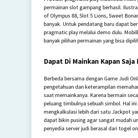
permainan slot gampang berhasil. Ilustr
of Olympus 88, Slot 5 Lions, Sweet Bona
banyak. Untuk pendatang baru dapat be
pragmatic play melalui demo dulu. Mobil
banyak pilihan permainan yang bisa dipil
Dapat Di Mainkan Kapan Saja 
Berbeda bersama dengan Game Judi Onli
pengetahuan dan keterampilan memaham
saat memainkanya. Karena bermain secar
peluang timbulnya sebuah simbol. Hal ini
mengkalkulasi lebih dari satu Jackpot yan
dapat bikin pusing agar sangat mudah unt
penyedia server judi berasal dari togel on