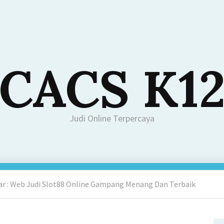
CACS K1
Judi Online Terpercaya
ar : Web Judi Slot88 Online Gampang Menang Dan Terbaik