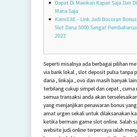
Dapat Di Mainkan Kapan Saja Dan Di
Mana Saja
Kami138 – Link Judi Bocoran Bonus
Slot Dana 5000 Sangat Pembaharua
2022
Seperti misalnya ada berbagai pilihan me
via bank lokal , slot deposit pulsa tanp
dana , linkaja , ovo dan masih banyak la
terbilang cukup simpel dan cepat , cuma
semua transaksi anda akan terselesaikan
yang menjanjikan penawaran bonus yang p
amat urgen sekali untuk dilaksanakan ka
ketika bermain game slot online. Salah s
website judi online terpercaya ialah men