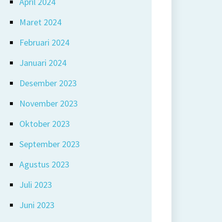
April 2024
Maret 2024
Februari 2024
Januari 2024
Desember 2023
November 2023
Oktober 2023
September 2023
Agustus 2023
Juli 2023
Juni 2023