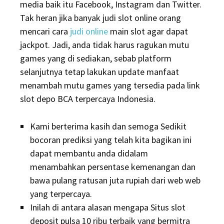
media baik itu Facebook, Instagram dan Twitter.
Tak heran jika banyak judi slot online orang
mencari cara
judi online
main slot agar dapat
jackpot. Jadi, anda tidak harus ragukan mutu
games yang di sediakan, sebab platform
selanjutnya tetap lakukan update manfaat
menambah mutu games yang tersedia pada link
slot depo BCA terpercaya Indonesia.
Kami berterima kasih dan semoga Sedikit
bocoran prediksi yang telah kita bagikan ini
dapat membantu anda didalam
menambahkan persentase kemenangan dan
bawa pulang ratusan juta rupiah dari web web
yang terpercaya.
Inilah di antara alasan mengapa Situs slot
deposit pulsa 10 ribu terbaik yang bermitra