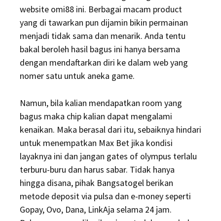
website omi88 ini. Berbagai macam product
yang di tawarkan pun dijamin bikin permainan
menjadi tidak sama dan menarik. Anda tentu
bakal beroleh hasil bagus ini hanya bersama
dengan mendaftarkan diri ke dalam web yang
nomer satu untuk aneka game.
Namun, bila kalian mendapatkan room yang
bagus maka chip kalian dapat mengalami
kenaikan. Maka berasal dari itu, sebaiknya hindari
untuk menempatkan Max Bet jika kondisi
layaknya ini dan jangan gates of olympus terlalu
terburu-buru dan harus sabar. Tidak hanya
hingga disana, pihak Bangsatogel berikan
metode deposit via pulsa dan e-money seperti
Gopay, Ovo, Dana, LinkAja selama 24 jam.