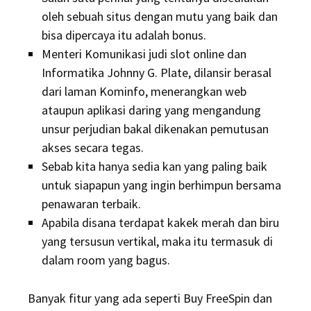
oleh sebuah situs dengan mutu yang baik dan
bisa dipercaya itu adalah bonus.
Menteri Komunikasi judi slot online dan
Informatika Johnny G. Plate, dilansir berasal
dari laman Kominfo, menerangkan web
ataupun aplikasi daring yang mengandung
unsur perjudian bakal dikenakan pemutusan
akses secara tegas.
Sebab kita hanya sedia kan yang paling baik
untuk siapapun yang ingin berhimpun bersama
penawaran terbaik.
Apabila disana terdapat kakek merah dan biru
yang tersusun vertikal, maka itu termasuk di
dalam room yang bagus.
Banyak fitur yang ada seperti Buy FreeSpin dan