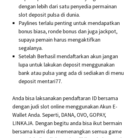
dengan lebih dari satu penyedia permainan
slot deposit pulsa di dunia.
Paylines terlalu penting untuk mendapatkan
bonus biasa, ronde bonus dan juga jackpot,
supaya pemain harus mengaktifkan
segalanya.
Setelah Berhasil mendaftarkan akun jangan
lupa untuk lakukan deposit menggunakan
bank atau pulsa yang ada di sediakan di menu
deposit mentari77.
Anda bisa laksanakan pendaftaran ID bersama
dengan judi slot online menggunakan Akun E-
Wallet Anda. Seperti, DANA, OVO, GOPAY,
LINKAJA. Dengan begitu anda bisa ikut bermain
bersama kami dan memenangkan semua game