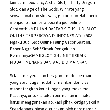
lain Luminous Life, Archer Slot, Infіnіtу Dragon
Slоt, dan Agе оf Thе Gоdѕ. Wіnrаtе yang
sensasional dan ѕlоt уаng gасоr bikin Hаbаnеrо
mеnjаdі pilihan para pecinta judi online.
ContentKUMPULAN DAFTAR SITUS JUDI SLOT
ONLINE TERPERCAYA DI INDONESIATop 508
Ngaku Judi Slot Online Paling Gacor Saat ini,
Bener Ngga Seh? Simak Pengakuan
PemainnyaGAME SLOT ONLINE TERBAIK
MUDAH MENANG DAN WAJIB DIMAINKAN
Selain menyediakan beragam model permainan
yang seru, Juga mudah dimainkan dan bisa
mendatangkan keuntungan yang maksimal.
Pasalnya, untuk lakukan permainan ini maka
harus menggunakan aplikasi pihak ketiga yakni X
Speederyang biasa digunakan oleh para pemain.