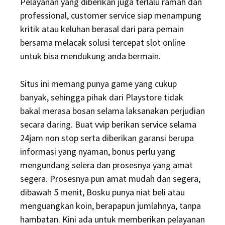
Pelayanan yang diberikan juga terlalu ramah dan
professional, customer service siap menampung
kritik atau keluhan berasal dari para pemain
bersama melacak solusi tercepat slot online
untuk bisa mendukung anda bermain.
Situs ini memang punya game yang cukup
banyak, sehingga pihak dari Playstore tidak
bakal merasa bosan selama laksanakan perjudian
secara daring. Buat vvip berikan service selama
24jam non stop serta diberikan garansi berupa
informasi yang nyaman, bonus perlu yang
mengundang selera dan prosesnya yang amat
segera. Prosesnya pun amat mudah dan segera,
dibawah 5 menit, Bosku punya niat beli atau
menguangkan koin, berapapun jumlahnya, tanpa
hambatan. Kini ada untuk memberikan pelayanan