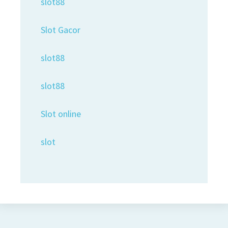
slot88
Slot Gacor
slot88
slot88
Slot online
slot