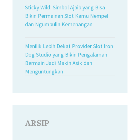
Sticky Wild: Simbol Ajaib yang Bisa
Bikin Permainan Slot Kamu Nempel
dan Ngumpulin Kemenangan
Menilik Lebih Dekat Provider Slot Iron
Dog Studio yang Bikin Pengalaman
Bermain Jadi Makin Asik dan
Menguntungkan
ARSIP