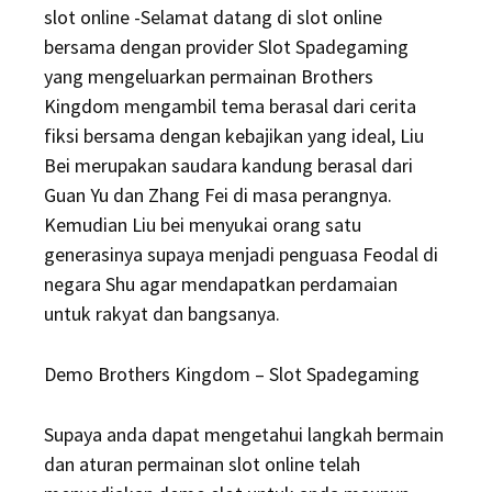
slot online -Selamat datang di slot online
bersama dengan provider Slot Spadegaming
yang mengeluarkan permainan Brothers
Kingdom mengambil tema berasal dari cerita
fiksi bersama dengan kebajikan yang ideal, Liu
Bei merupakan saudara kandung berasal dari
Guan Yu dan Zhang Fei di masa perangnya.
Kemudian Liu bei menyukai orang satu
generasinya supaya menjadi penguasa Feodal di
negara Shu agar mendapatkan perdamaian
untuk rakyat dan bangsanya.
Demo Brothers Kingdom – Slot Spadegaming
Supaya anda dapat mengetahui langkah bermain
dan aturan permainan slot online telah