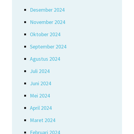
Desember 2024
November 2024
Oktober 2024
September 2024
Agustus 2024
Juli 2024
Juni 2024
Mei 2024
April 2024
Maret 2024
Februari 2024