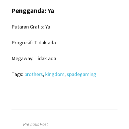
Pengganda: Ya
Putaran Gratis: Ya
Progresif: Tidak ada
Megaway: Tidak ada
Tags:
brothers
,
kingdom
,
spadegaming
Navigasi
Previous Post
pos