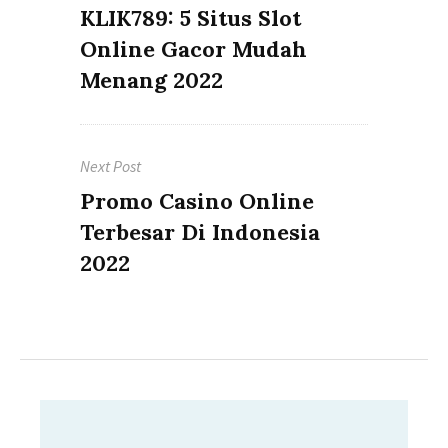
Previous
KLIK789: 5 Situs Slot
post:
Online Gacor Mudah
Menang 2022
Next Post
Next
Promo Casino Online
post:
Terbesar Di Indonesia
2022