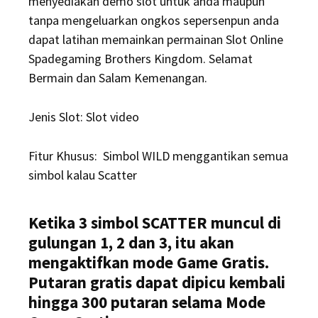
menyediakan demo slot untuk anda maupun
tanpa mengeluarkan ongkos sepersenpun anda
dapat latihan memainkan permainan Slot Online
Spadegaming Brothers Kingdom. Selamat
Bermain dan Salam Kemenangan.
Jenis Slot: Slot video
Fitur Khusus: Simbol WILD menggantikan semua
simbol kalau Scatter
Ketika 3 simbol SCATTER muncul di
gulungan 1, 2 dan 3, itu akan
mengaktifkan mode Game Gratis.
Putaran gratis dapat dipicu kembali
hingga 300 putaran selama Mode