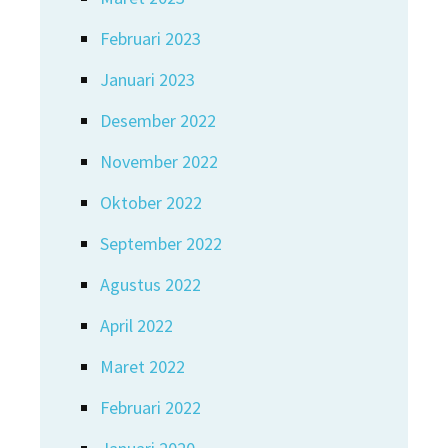
Februari 2023
Januari 2023
Desember 2022
November 2022
Oktober 2022
September 2022
Agustus 2022
April 2022
Maret 2022
Februari 2022