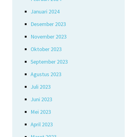
Januari 2024
Desember 2023
November 2023
Oktober 2023
September 2023
Agustus 2023
Juli 2023
Juni 2023
Mei 2023
April 2023
Maret 2023