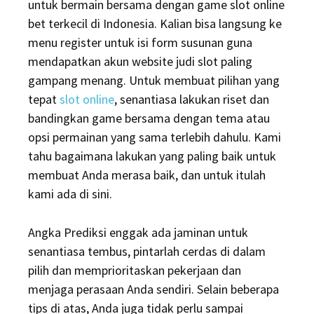
untuk bermain bersama dengan game slot online
bet terkecil di Indonesia. Kalian bisa langsung ke
menu register untuk isi form susunan guna
mendapatkan akun website judi slot paling
gampang menang. Untuk membuat pilihan yang
tepat
slot online
, senantiasa lakukan riset dan
bandingkan game bersama dengan tema atau
opsi permainan yang sama terlebih dahulu. Kami
tahu bagaimana lakukan yang paling baik untuk
membuat Anda merasa baik, dan untuk itulah
kami ada di sini.
Angka Prediksi enggak ada jaminan untuk
senantiasa tembus, pintarlah cerdas di dalam
pilih dan memprioritaskan pekerjaan dan
menjaga perasaan Anda sendiri. Selain beberapa
tips di atas, Anda juga tidak perlu sampai