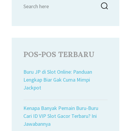
Search
Searc
for:
POS-POS TERBARU
Buru JP di Slot Online: Panduan
Lengkap Biar Gak Cuma Mimpi
Jackpot
Kenapa Banyak Pemain Buru-Buru
Cari ID VIP Slot Gacor Terbaru? Ini
Jawabannya