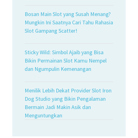
Bosan Main Slot yang Susah Menang?
Mungkin Ini Saatnya Cari Tahu Rahasia
Slot Gampang Scatter!
Sticky Wild: Simbol Ajaib yang Bisa
Bikin Permainan Slot Kamu Nempel
dan Ngumpulin Kemenangan
Menilik Lebih Dekat Provider Slot Iron
Dog Studio yang Bikin Pengalaman
Bermain Jadi Makin Asik dan
Menguntungkan