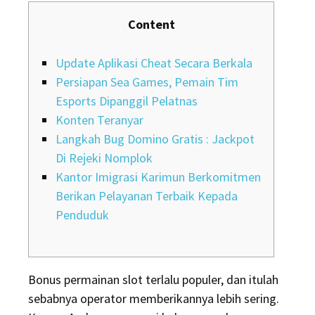
Content
Update Aplikasi Cheat Secara Berkala
Persiapan Sea Games, Pemain Tim
Esports Dipanggil Pelatnas
Konten Teranyar
Langkah Bug Domino Gratis : Jackpot
Di Rejeki Nomplok
Kantor Imigrasi Karimun Berkomitmen
Berikan Pelayanan Terbaik Kepada
Penduduk
Bonus permainan slot terlalu populer, dan itulah
sebabnya operator memberikannya lebih sering.