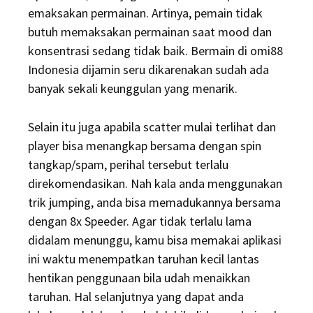
emaksakan permainan. Artinya, pemain tidak
butuh memaksakan permainan saat mood dan
konsentrasi sedang tidak baik. Bermain di omi88
Indonesia dijamin seru dikarenakan sudah ada
banyak sekali keunggulan yang menarik.
Selain itu juga apabila scatter mulai terlihat dan
player bisa menangkap bersama dengan spin
tangkap/spam, perihal tersebut terlalu
direkomendasikan. Nah kala anda menggunakan
trik jumping, anda bisa memadukannya bersama
dengan 8x Speeder. Agar tidak terlalu lama
didalam menunggu, kamu bisa memakai aplikasi
ini waktu menempatkan taruhan kecil lantas
hentikan penggunaan bila udah menaikkan
taruhan. Hal selanjutnya yang dapat anda