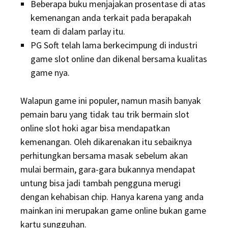
Beberapa buku menjajakan prosentase di atas
kemenangan anda terkait pada berapakah
team di dalam parlay itu.
PG Soft telah lama berkecimpung di industri
game slot online dan dikenal bersama kualitas
game nya.
Walapun game ini populer, namun masih banyak
pemain baru yang tidak tau trik bermain slot
online slot hoki agar bisa mendapatkan
kemenangan. Oleh dikarenakan itu sebaiknya
perhitungkan bersama masak sebelum akan
mulai bermain, gara-gara bukannya mendapat
untung bisa jadi tambah pengguna merugi
dengan kehabisan chip. Hanya karena yang anda
mainkan ini merupakan game online bukan game
kartu sungguhan.