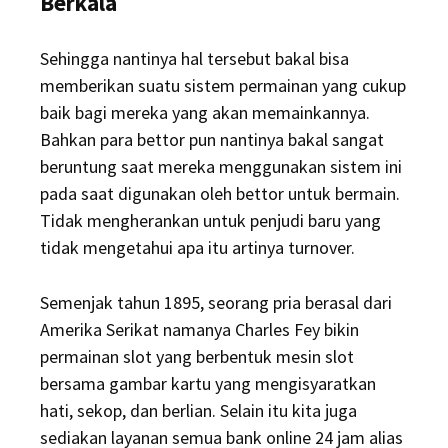
Berkala
Sehingga nantinya hal tersebut bakal bisa
memberikan suatu sistem permainan yang cukup
baik bagi mereka yang akan memainkannya.
Bahkan para bettor pun nantinya bakal sangat
beruntung saat mereka menggunakan sistem ini
pada saat digunakan oleh bettor untuk bermain.
Tidak mengherankan untuk penjudi baru yang
tidak mengetahui apa itu artinya turnover.
Semenjak tahun 1895, seorang pria berasal dari
Amerika Serikat namanya Charles Fey bikin
permainan slot yang berbentuk mesin slot
bersama gambar kartu yang mengisyaratkan
hati, sekop, dan berlian. Selain itu kita juga
sediakan layanan semua bank online 24 jam alias