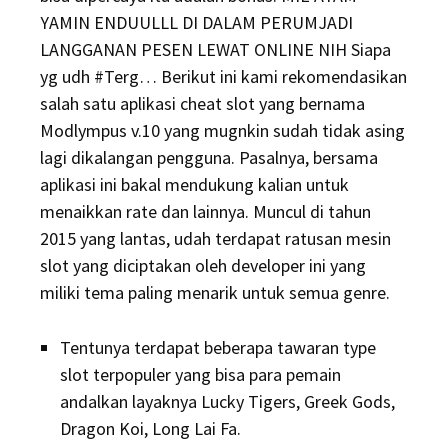
YAMIN ENDUULLL DI DALAM PERUMJADI
LANGGANAN PESEN LEWAT ONLINE NIH Siapa
yg udh #Terg… Berikut ini kami rekomendasikan
salah satu aplikasi cheat slot yang bernama
Modlympus v.10 yang mugnkin sudah tidak asing
lagi dikalangan pengguna. Pasalnya, bersama
aplikasi ini bakal mendukung kalian untuk
menaikkan rate dan lainnya. Muncul di tahun
2015 yang lantas, udah terdapat ratusan mesin
slot yang diciptakan oleh developer ini yang
miliki tema paling menarik untuk semua genre.
Tentunya terdapat beberapa tawaran type
slot terpopuler yang bisa para pemain
andalkan layaknya Lucky Tigers, Greek Gods,
Dragon Koi, Long Lai Fa.