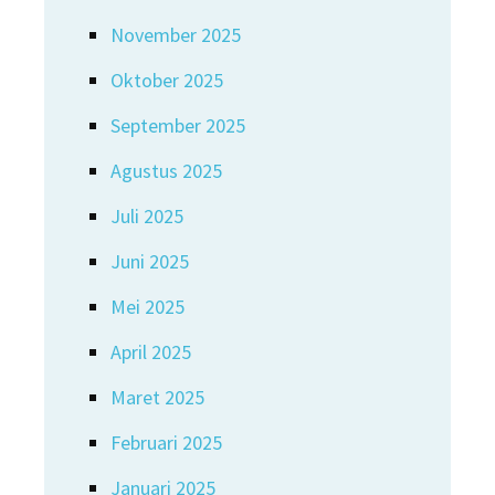
November 2025
Oktober 2025
September 2025
Agustus 2025
Juli 2025
Juni 2025
Mei 2025
April 2025
Maret 2025
Februari 2025
Januari 2025