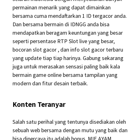
permainan menarik yang dapat dimainkan
bersama cuma mendaftarkan 1 ID tergacor anda.
Dan bersama bermain di IDNGG anda bisa
mendapatkan beragam keuntungan yang besar
seperti persentase RTP Slot live yang besar,
bocoran slot gacor , dan info slot gacor terbaru
yang update tiap tiap harinya. Gabung sekarang
juga untuk merasakan sensasi paling baik kala
bermain game online bersama tampilan yang
modern dan fitur desain terbaik.
Konten Teranyar
Salah satu perihal yang tentunya disediakan oleh
sebuah web bersama dengan mutu yang baik dan
bisa dipercaya itu adalah bonus. MIE AYAM