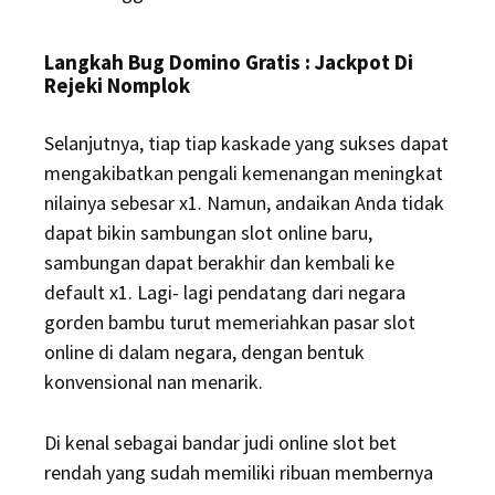
Langkah Bug Domino Gratis : Jackpot Di
Rejeki Nomplok
Selanjutnya, tiap tiap kaskade yang sukses dapat
mengakibatkan pengali kemenangan meningkat
nilainya sebesar x1. Namun, andaikan Anda tidak
dapat bikin sambungan slot online baru,
sambungan dapat berakhir dan kembali ke
default x1. Lagi- lagi pendatang dari negara
gorden bambu turut memeriahkan pasar slot
online di dalam negara, dengan bentuk
konvensional nan menarik.
Di kenal sebagai bandar judi online slot bet
rendah yang sudah memiliki ribuan membernya