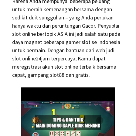
Karena Anda mempunyai beberapa peluang
untuk meraih kemenangan bersama dengan
sedikit duit sungguhan – yang Anda perlukan
hanya waktu dan peruntungan Gacor. Penyuplai
slot online bertopik ASIA ini jadi salah satu pada
daya magnet beberapa gamer slot se Indonesia
untuk bermain. Dengan bantuan dari web judi
slot online24jam terpercaya, Kamu dapat
meregistrasi akun slot online terbaik bersama
cepat, gampang slot88 dan gratis.