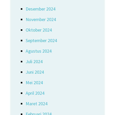
Desember 2024
November 2024
Oktober 2024
September 2024
Agustus 2024
Juli 2024
Juni 2024
Mei 2024
April 2024
Maret 2024
Februari 2024