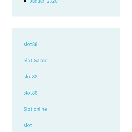
Januari 2020
slot88
Slot Gacor
slot88
slot88
Slot online
slot