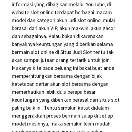
informasi yang dibagikan melalui YouTube, di
website slot online terdapat berbagai macam
model dan kategori akun judi slot online, mulai
berasal dari akun VIP, akun maxwin, akun gacor
dan sebagainya. Kalau bukan dikarenakan
banyaknya keuntungan yang diberikan selama
bermain slot online di Situs Judi Slot tentu tak
akan sampai jutaan orang tertarik untuk join.
Makanya kita pada peluang ini bakal buat anda
memperhitungkan bersama dengan bijak
ketetapan daftar akun slot bersama dengan
memerhatikan lebih dulu berapa besar
keuntungan yang diberikan berasal dari situs slot
paling baik ini. Tentu semakin ketat didalam
menggerakkan proses bermain sulap di setiap
model mesinnya, maka semakin lebih mudah
untuk memainkannya hingga selalu bekas