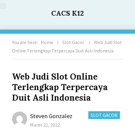
CACS K12
You are here:
Home
Slot Gacor
Web Judi Slot
Online Terlengkap Terpercaya Duit Asli Indonesia
Web Judi Slot Online
Terlengkap Terpercaya
Duit Asli Indonesia
Author
CATEGORIES:
Steven Gonzalez
SLOT GACOR
Posted
Maret 21, 2022
on