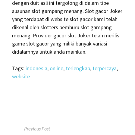
dengan duit asli ini tergolong di dalam tipe
susunan slot gampang menang. Slot gacor Joker
yang terdapat di website slot gacor kami telah
dikenal oleh slotters pemburu slot gampang
menang. Provider gacor slot Joker telah merilis
game slot gacor yang miliki banyak variasi
didalamnya untuk anda mainkan.
Tags:
indonesia
,
online
,
terlengkap
,
terpercaya
,
website
Navigasi
Previous Post
pos