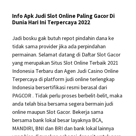
Info Apk Judi Slot Online Paling Gacor Di
Dunia Hari Ini Terpercaya 2022
Jadi bosku gak butuh repot pindahin dana ke
tidak sama provider jika ada perpindahan
permainan. Selamat datang di Daftar Slot Gacor
yang merupakan Situs Slot Online Terbaik 2021
Indonesia Terbaru dan Agen Judi Casino Online
Terpercaya di platform judi online terlengkap
Indonesia bersertifikasi resmi berasal dari
PAGCOR . Tidak perlu proses berbelit-belit, maka
anda telah bisa bersama segera bermain judi
online maupun Slot Gacor. Bekerja sama
bersama bank lokal besar layaknya BCA,
MANDIRI, BNI dan BRI dan bank lokal lainnya