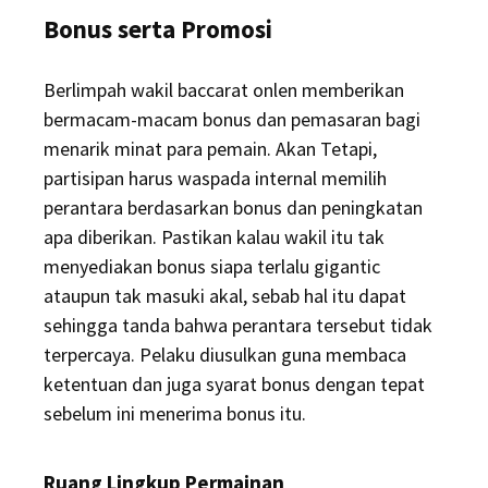
Bonus serta Promosi
Berlimpah wakil baccarat onlen memberikan
bermacam-macam bonus dan pemasaran bagi
menarik minat para pemain. Akan Tetapi,
partisipan harus waspada internal memilih
perantara berdasarkan bonus dan peningkatan
apa diberikan. Pastikan kalau wakil itu tak
menyediakan bonus siapa terlalu gigantic
ataupun tak masuki akal, sebab hal itu dapat
sehingga tanda bahwa perantara tersebut tidak
terpercaya. Pelaku diusulkan guna membaca
ketentuan dan juga syarat bonus dengan tepat
sebelum ini menerima bonus itu.
Ruang Lingkup Permainan