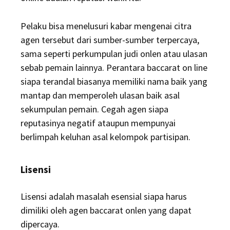
Pelaku bisa menelusuri kabar mengenai citra
agen tersebut dari sumber-sumber terpercaya,
sama seperti perkumpulan judi onlen atau ulasan
sebab pemain lainnya. Perantara baccarat on line
siapa terandal biasanya memiliki nama baik yang
mantap dan memperoleh ulasan baik asal
sekumpulan pemain. Cegah agen siapa
reputasinya negatif ataupun mempunyai
berlimpah keluhan asal kelompok partisipan.
Lisensi
Lisensi adalah masalah esensial siapa harus
dimiliki oleh agen baccarat onlen yang dapat
dipercaya.