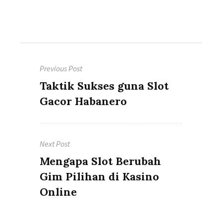
Navigasi
Previous Post
pos
Previous
Taktik Sukses guna Slot
post:
Gacor Habanero
Next Post
Next
Mengapa Slot Berubah
post:
Gim Pilihan di Kasino
Online