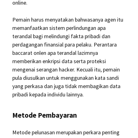
online.
Pemain harus menyatakan bahwasanya agen itu
memanfaatkan sistem perlindungan apa
terandal bagi melindungi fakta pribadi dan
perdagangan finansial para pelaku. Perantara
baccarat onlen apa terandal lazimnya
memberikan enkripsi data serta proteksi
mengenai serangan hacker. Kecuali itu, pemain
pula diusulkan untuk menggunakan kata sandi
yang perkasa dan juga tidak membagikan data
pribadi kepada individu lainnya.
Metode Pembayaran
Metode pelunasan merupakan perkara penting