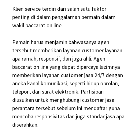
Klien service terdiri dari salah satu faktor
penting di dalam pengalaman bermain dalam
wakil baccarat on line.
Pemain harus menjamin bahwasanya agen
tersebut memberikan layanan customer layanan
apa ramah, responsif, dan juga ahli. Agen
baccarat on line yang dapat dipercaya lazimnya
memberikan layanan customer jasa 24/7 dengan
aneka kanal komunikasi, seperti hidup obrolan,
telepon, dan surat elektronik. Partisipan
diusulkan untuk menghubungi customer jasa
perantara tersebut sebelum ini mendaftar guna
mencoba responsivitas dan juga standar jasa apa
diserahkan.