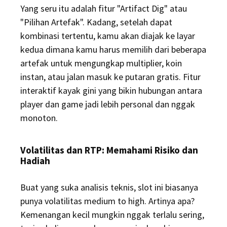
Yang seru itu adalah fitur "Artifact Dig" atau
"Pilihan Artefak". Kadang, setelah dapat
kombinasi tertentu, kamu akan diajak ke layar
kedua dimana kamu harus memilih dari beberapa
artefak untuk mengungkap multiplier, koin
instan, atau jalan masuk ke putaran gratis. Fitur
interaktif kayak gini yang bikin hubungan antara
player dan game jadi lebih personal dan nggak
monoton.
Volatilitas dan RTP: Memahami Risiko dan
Hadiah
Buat yang suka analisis teknis, slot ini biasanya
punya volatilitas medium to high. Artinya apa?
Kemenangan kecil mungkin nggak terlalu sering,