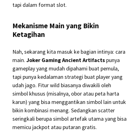
tapi dalam format slot.
Mekanisme Main yang Bikin
Ketagihan
Nah, sekarang kita masuk ke bagian intinya: cara
main.
Joker Gaming Ancient Artifacts
punya
gameplay yang mudah dipahami buat pemula,
tapi punya kedalaman strategi buat player yang
udah jago. Fitur wild biasanya diwakili oleh
simbol khusus (misalnya, obor atau peta harta
karun) yang bisa menggantikan simbol lain untuk
bikin kombinasi menang. Sedangkan scatter
seringkali berupa simbol artefak utama yang bisa
memicu jackpot atau putaran gratis.