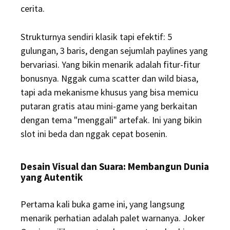
cerita.
Strukturnya sendiri klasik tapi efektif: 5
gulungan, 3 baris, dengan sejumlah paylines yang
bervariasi. Yang bikin menarik adalah fitur-fitur
bonusnya. Nggak cuma scatter dan wild biasa,
tapi ada mekanisme khusus yang bisa memicu
putaran gratis atau mini-game yang berkaitan
dengan tema "menggali" artefak. Ini yang bikin
slot ini beda dan nggak cepat bosenin.
Desain Visual dan Suara: Membangun Dunia
yang Autentik
Pertama kali buka game ini, yang langsung
menarik perhatian adalah palet warnanya. Joker