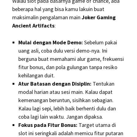
Walau slot pada dasarnya game of chance, ada
beberapa hal yang bisa kamu lakuin buat
maksimalin pengalaman main
Joker Gaming
Ancient Artifacts
:
Mulai dengan Mode Demo:
Sebelum pakai
uang asli, coba dulu versi demo-nya. Ini
berguna buat memahami alur game, frekuensi
fitur bonus, dan pola gulungan tanpa resiko
kehilangan duit.
Atur Batasan dengan Disiplin:
Tentukan
modal harian atau sesi main. Kalau dapat
kemenangan beruntun, sisihkan sebagian.
Kalau lagi sepi, lebih baik berhenti dulu dan
coba lagi lain waktu. Jangan dipaksa.
Fokus pada Fitur Bonus:
Target utama di
slot ini seringkali adalah memicu fitur putaran