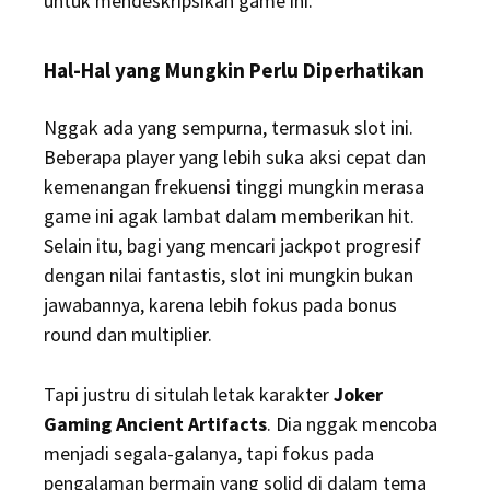
untuk mendeskripsikan game ini.
Hal-Hal yang Mungkin Perlu Diperhatikan
Nggak ada yang sempurna, termasuk slot ini.
Beberapa player yang lebih suka aksi cepat dan
kemenangan frekuensi tinggi mungkin merasa
game ini agak lambat dalam memberikan hit.
Selain itu, bagi yang mencari jackpot progresif
dengan nilai fantastis, slot ini mungkin bukan
jawabannya, karena lebih fokus pada bonus
round dan multiplier.
Tapi justru di situlah letak karakter
Joker
Gaming Ancient Artifacts
. Dia nggak mencoba
menjadi segala-galanya, tapi fokus pada
pengalaman bermain yang solid di dalam tema