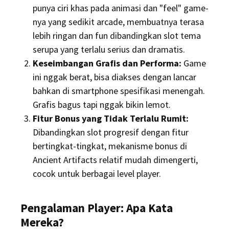
punya ciri khas pada animasi dan "feel" game-
nya yang sedikit arcade, membuatnya terasa
lebih ringan dan fun dibandingkan slot tema
serupa yang terlalu serius dan dramatis.
Keseimbangan Grafis dan Performa:
Game
ini nggak berat, bisa diakses dengan lancar
bahkan di smartphone spesifikasi menengah.
Grafis bagus tapi nggak bikin lemot.
Fitur Bonus yang Tidak Terlalu Rumit:
Dibandingkan slot progresif dengan fitur
bertingkat-tingkat, mekanisme bonus di
Ancient Artifacts relatif mudah dimengerti,
cocok untuk berbagai level player.
Pengalaman Player: Apa Kata
Mereka?