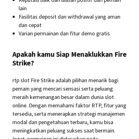
lain
Fasilitas deposit dan withdrawal yang aman
dan cepat
Varian permainan dan fitur demo gratis
Apakah kamu Siap Menaklukkan Fire
Strike?
rtp slot Fire Strike adalah pilihan menarik bagi
pemain yang mencari sensasi serta peluang
meraih kemenangan besar dalam dunia slot
online. Dengan memahami faktor RTP, fitur yang
tersedia, serta menerapkan strategi manajemen
modal dan pengetahuan terbaru, kamu bisa
meningkatkan peluang sukses saat bermain.
Ingat, permainan ini didasarkan pada