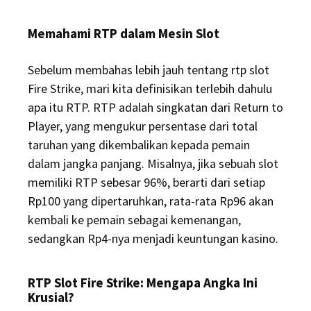
Memahami RTP dalam Mesin Slot
Sebelum membahas lebih jauh tentang rtp slot
Fire Strike, mari kita definisikan terlebih dahulu
apa itu RTP. RTP adalah singkatan dari Return to
Player, yang mengukur persentase dari total
taruhan yang dikembalikan kepada pemain
dalam jangka panjang. Misalnya, jika sebuah slot
memiliki RTP sebesar 96%, berarti dari setiap
Rp100 yang dipertaruhkan, rata-rata Rp96 akan
kembali ke pemain sebagai kemenangan,
sedangkan Rp4-nya menjadi keuntungan kasino.
RTP Slot Fire Strike: Mengapa Angka Ini
Krusial?