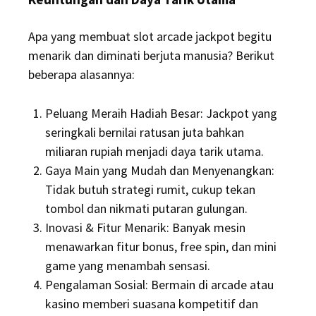
Apa yang membuat slot arcade jackpot begitu
menarik dan diminati berjuta manusia? Berikut
beberapa alasannya:
Peluang Meraih Hadiah Besar: Jackpot yang
seringkali bernilai ratusan juta bahkan
miliaran rupiah menjadi daya tarik utama.
Gaya Main yang Mudah dan Menyenangkan:
Tidak butuh strategi rumit, cukup tekan
tombol dan nikmati putaran gulungan.
Inovasi & Fitur Menarik: Banyak mesin
menawarkan fitur bonus, free spin, dan mini
game yang menambah sensasi.
Pengalaman Sosial: Bermain di arcade atau
kasino memberi suasana kompetitif dan