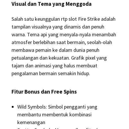
Visual dan Tema yang Menggoda
Salah satu keunggulan rtp slot Fire Strike adalah
tampilan visualnya yang dinamis dan penuh
warna. Tema api yang menyala-nyala menambah
atmosfer berlebihan saat bermain, seolah-olah
membawa pemain ke dalam dunia penuh
petualangan dan kekuatan. Grafik pixel yang
tajam dan animasi yang halus membuat
pengalaman bermain semakin hidup.
Fitur Bonus dan Free Spins
Wild Symbols: Simbol pengganti yang
membantu membentuk kombinasi
kemenangan