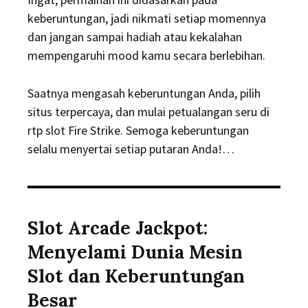
keberuntungan, jadi nikmati setiap momennya
dan jangan sampai hadiah atau kekalahan
mempengaruhi mood kamu secara berlebihan.
Saatnya mengasah keberuntungan Anda, pilih
situs terpercaya, dan mulai petualangan seru di
rtp slot Fire Strike. Semoga keberuntungan
selalu menyertai setiap putaran Anda!…
Slot Arcade Jackpot:
Menyelami Dunia Mesin
Slot dan Keberuntungan
Besar