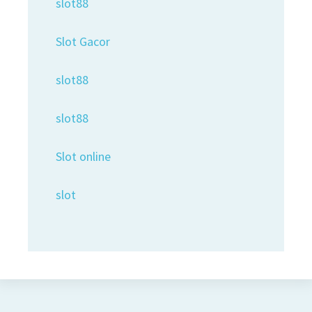
slot88
Slot Gacor
slot88
slot88
Slot online
slot