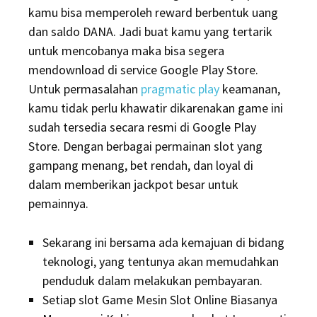
kamu bisa memperoleh reward berbentuk uang
dan saldo DANA. Jadi buat kamu yang tertarik
untuk mencobanya maka bisa segera
mendownload di service Google Play Store.
Untuk permasalahan
pragmatic play
keamanan,
kamu tidak perlu khawatir dikarenakan game ini
sudah tersedia secara resmi di Google Play
Store. Dengan berbagai permainan slot yang
gampang menang, bet rendah, dan loyal di
dalam memberikan jackpot besar untuk
pemainnya.
Sekarang ini bersama ada kemajuan di bidang
teknologi, yang tentunya akan memudahkan
penduduk dalam melakukan pembayaran.
Setiap slot Game Mesin Slot Online Biasanya