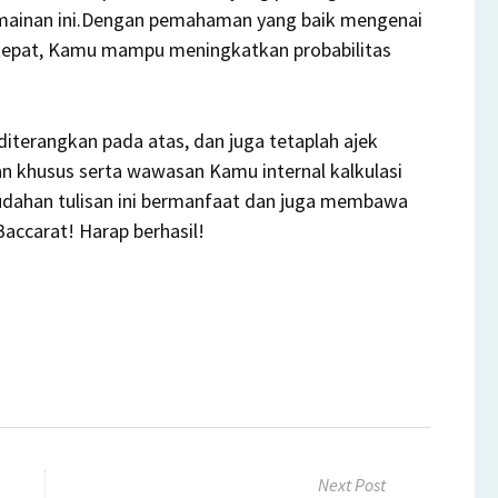
permainan ini.Dengan pemahaman yang baik mengenai
a tepat, Kamu mampu meningkatkan probabilitas
diterangkan pada atas, dan juga tetaplah ajek
ian khusus serta wawasan Kamu internal kalkulasi
udahan tulisan ini bermanfaat dan juga membawa
Baccarat! Harap berhasil!
Next Post