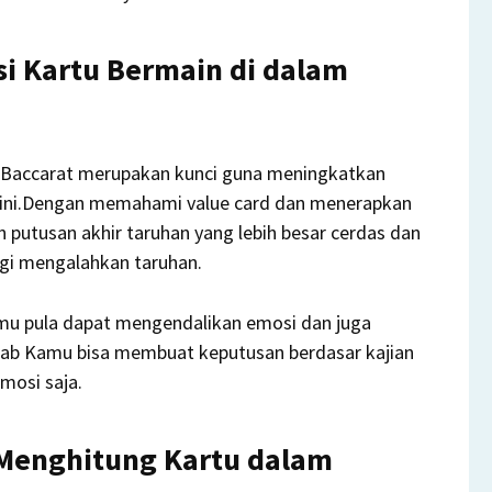
i Kartu Bermain di dalam
m Baccarat merupakan kunci guna meningkatkan
m ini.Dengan memahami value card dan menerapkan
 putusan akhir taruhan yang lebih besar cerdas dan
gi mengalahkan taruhan.
 Kamu pula dapat mengendalikan emosi dan juga
ab Kamu bisa membuat keputusan berdasar kajian
mosi saja.
 Menghitung Kartu dalam