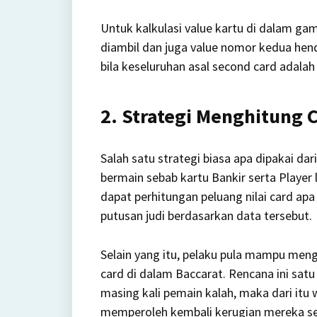
Untuk kalkulasi value kartu di dalam ga
diambil dan juga value nomor kedua hend
bila keseluruhan asal second card adalah
2. Strategi Menghitung 
Salah satu strategi biasa apa dipakai d
bermain sebab kartu Bankir serta Player
dapat perhitungan peluang nilai card ap
putusan judi berdasarkan data tersebut.
Selain yang itu, pelaku pula mampu meng
card di dalam Baccarat. Rencana ini sa
masing kali pemain kalah, maka dari itu
memperoleh kembali kerugian mereka s