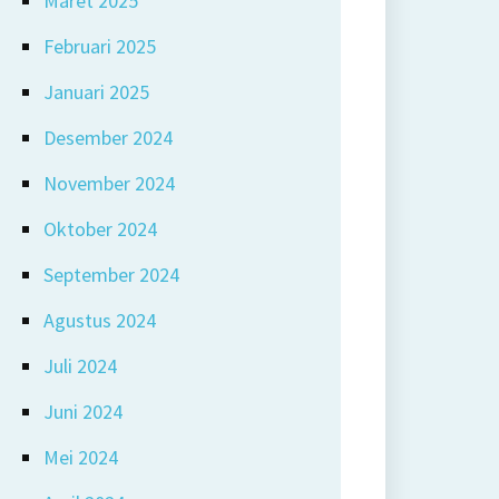
Maret 2025
Februari 2025
Januari 2025
Desember 2024
November 2024
Oktober 2024
September 2024
Agustus 2024
Juli 2024
Juni 2024
Mei 2024