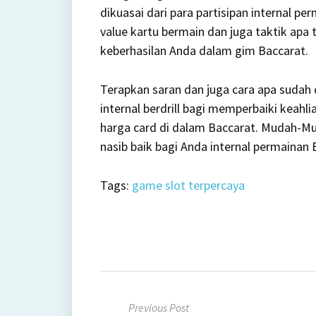
dikuasai dari para partisipan internal 
value kartu bermain dan juga taktik ap
keberhasilan Anda dalam gim Baccarat.
Terapkan saran dan juga cara apa sudah 
internal berdrill bagi memperbaiki keahl
harga card di dalam Baccarat. Mudah-M
nasib baik bagi Anda internal permainan 
Tags:
game slot terpercaya
Navigasi
Previous Post
pos