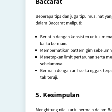
Baccarat
Beberapa tips dan juga tipu muslihat ya
dalam Baccarat meliputi:
Berlatih dengan konsisten untuk mena
kartu bermain.
Memperhatikan pattern gim sebelumn
Menetapkan limit pertaruhan serta m
sebelumnya.
Bermain dengan arif serta nggak ter
tak teruji.
5. Kesimpulan
Menghitung nilai kartu bermain dalam B