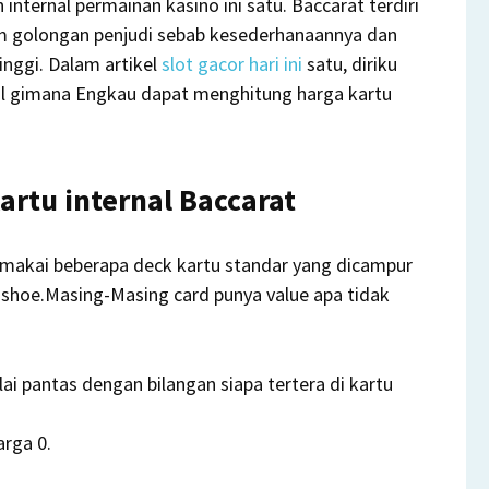
internal permainan kasino ini satu. Baccarat terdiri
am golongan penjudi sebab kesederhanaannya dan
inggi. Dalam artikel
slot gacor hari ini
satu, diriku
l gimana Engkau dapat menghitung harga kartu
artu internal Baccarat
makai beberapa deck kartu standar yang dicampur
 shoe.Masing-Masing card punya value apa tidak
ai pantas dengan bilangan siapa tertera di kartu
arga 0.