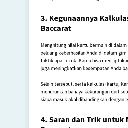
3. Kegunaannya Kalkulas
Baccarat
Menghitung nilai kartu bermain di dala
peluang keberhasilan Anda di dalam gi
taktik apa cocok, Kamu bisa menciptakan
juga meningkatkan kesempatan Anda ba
Selain tersebut, serta kalkulasi kartu,
menurunkan bahaya kekurangan duit seb
siapa masuk akal dibandingkan dengan e
4. Saran dan Trik untuk