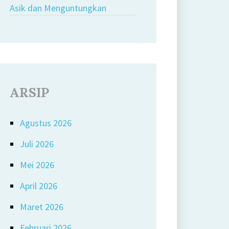
Asik dan Menguntungkan
ARSIP
Agustus 2026
Juli 2026
Mei 2026
April 2026
Maret 2026
Februari 2026