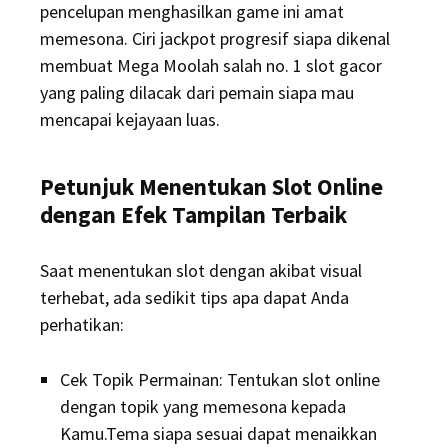
pencelupan menghasilkan game ini amat
memesona. Ciri jackpot progresif siapa dikenal
membuat Mega Moolah salah no. 1 slot gacor
yang paling dilacak dari pemain siapa mau
mencapai kejayaan luas.
Petunjuk Menentukan Slot Online
dengan Efek Tampilan Terbaik
Saat menentukan slot dengan akibat visual
terhebat, ada sedikit tips apa dapat Anda
perhatikan:
Cek Topik Permainan: Tentukan slot online
dengan topik yang memesona kepada
Kamu.Tema siapa sesuai dapat menaikkan