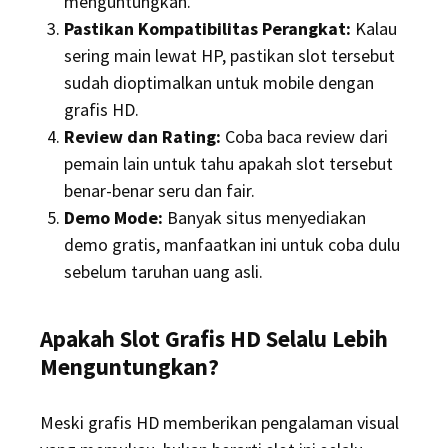
menguntungkan.
Pastikan Kompatibilitas Perangkat:
Kalau
sering main lewat HP, pastikan slot tersebut
sudah dioptimalkan untuk mobile dengan
grafis HD.
Review dan Rating:
Coba baca review dari
pemain lain untuk tahu apakah slot tersebut
benar-benar seru dan fair.
Demo Mode:
Banyak situs menyediakan
demo gratis, manfaatkan ini untuk coba dulu
sebelum taruhan uang asli.
Apakah Slot Grafis HD Selalu Lebih
Menguntungkan?
Meski grafis HD memberikan pengalaman visual