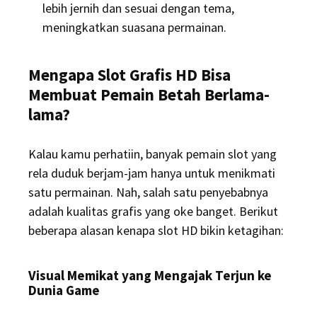
lebih jernih dan sesuai dengan tema,
meningkatkan suasana permainan.
Mengapa Slot Grafis HD Bisa
Membuat Pemain Betah Berlama-
lama?
Kalau kamu perhatiin, banyak pemain slot yang
rela duduk berjam-jam hanya untuk menikmati
satu permainan. Nah, salah satu penyebabnya
adalah kualitas grafis yang oke banget. Berikut
beberapa alasan kenapa slot HD bikin ketagihan:
Visual Memikat yang Mengajak Terjun ke
Dunia Game