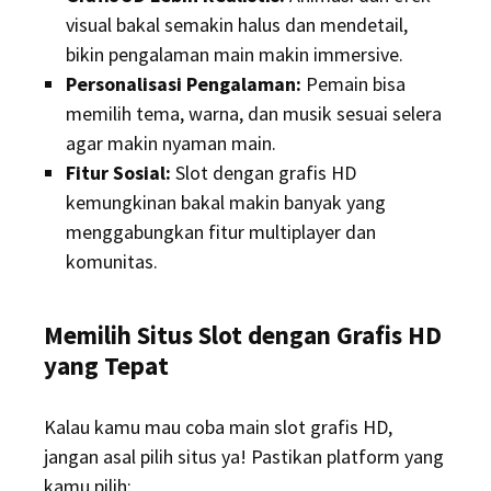
visual bakal semakin halus dan mendetail,
bikin pengalaman main makin immersive.
Personalisasi Pengalaman:
Pemain bisa
memilih tema, warna, dan musik sesuai selera
agar makin nyaman main.
Fitur Sosial:
Slot dengan grafis HD
kemungkinan bakal makin banyak yang
menggabungkan fitur multiplayer dan
komunitas.
Memilih Situs Slot dengan Grafis HD
yang Tepat
Kalau kamu mau coba main slot grafis HD,
jangan asal pilih situs ya! Pastikan platform yang
kamu pilih: