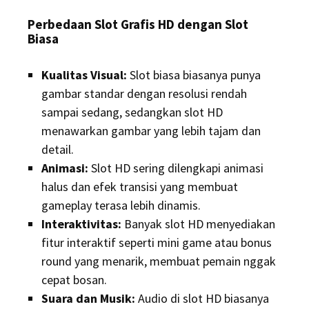
Perbedaan Slot Grafis HD dengan Slot
Biasa
Kualitas Visual:
Slot biasa biasanya punya
gambar standar dengan resolusi rendah
sampai sedang, sedangkan slot HD
menawarkan gambar yang lebih tajam dan
detail.
Animasi:
Slot HD sering dilengkapi animasi
halus dan efek transisi yang membuat
gameplay terasa lebih dinamis.
Interaktivitas:
Banyak slot HD menyediakan
fitur interaktif seperti mini game atau bonus
round yang menarik, membuat pemain nggak
cepat bosan.
Suara dan Musik:
Audio di slot HD biasanya