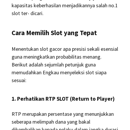
kapasitas keberhasilan menjadikannya salah no.1
slot ter- dicari.
Cara Memilih Slot yang Tepat
Menentukan slot gacor apa presisi sekali esensial
guna meningkatkan probabilitas menang.
Berikut adalah sejumlah petunjuk guna
memudahkan Engkau menyeleksi slot siapa
sesuai:
1. Perhatikan RTP SLOT (Return to Player)
RTP merupakan persentase yang menunjukkan
seberapa melimpah dana yang bakal
dikembalikan kepada pelaku dalam jangka durasi