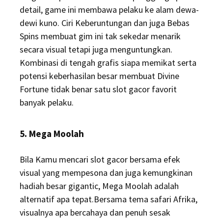
detail, game ini membawa pelaku ke alam dewa-
dewi kuno. Ciri Keberuntungan dan juga Bebas
Spins membuat gim ini tak sekedar menarik
secara visual tetapi juga menguntungkan.
Kombinasi di tengah grafis siapa memikat serta
potensi keberhasilan besar membuat Divine
Fortune tidak benar satu slot gacor favorit
banyak pelaku.
5. Mega Moolah
Bila Kamu mencari slot gacor bersama efek
visual yang mempesona dan juga kemungkinan
hadiah besar gigantic, Mega Moolah adalah
alternatif apa tepat.Bersama tema safari Afrika,
visualnya apa bercahaya dan penuh sesak