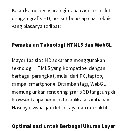
Kalau kamu penasaran gimana cara kerja slot
dengan grafis HD, berikut beberapa hal teknis
yang biasanya terlibat:
Pemakaian Teknologi HTML5 dan WebGL
Mayoritas slot HD sekarang menggunakan
teknologi HTML5 yang kompatibel dengan
berbagai perangkat, mulai dari PC, laptop,
sampai smartphone. Ditambah lagi, WebGL
memungkinkan rendering grafis 3D langsung di
browser tanpa perlu instal aplikasi tambahan.
Hasilnya, visual jadi lebih kaya dan interaktif.
Optimalisasi untuk Berbagai Ukuran Layar