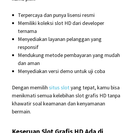
Terpercaya dan punya lisensi resmi
Memiliki koleksi slot HD dari developer
ternama
Menyediakan layanan pelanggan yang
responsif
Mendukung metode pembayaran yang mudah
dan aman
Menyediakan versi demo untuk uji coba
Dengan memilih
situs slot
yang tepat, kamu bisa
menikmati semua kelebihan slot grafis HD tanpa
khawatir soal keamanan dan kenyamanan
bermain.
Keseruan Slot Grafis HD Ada di