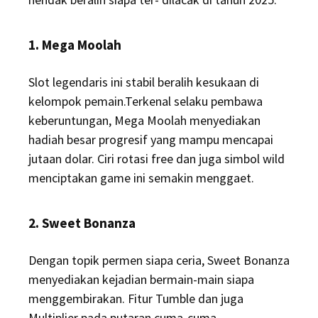
1. Mega Moolah
Slot legendaris ini stabil beralih kesukaan di
kelompok pemain.Terkenal selaku pembawa
keberuntungan, Mega Moolah menyediakan
hadiah besar progresif yang mampu mencapai
jutaan dolar. Ciri rotasi free dan juga simbol wild
menciptakan game ini semakin menggaet.
2. Sweet Bonanza
Dengan topik permen siapa ceria, Sweet Bonanza
menyediakan kejadian bermain-main siapa
menggembirakan. Fitur Tumble dan juga
Multiplier pada putaran cuma-cuma