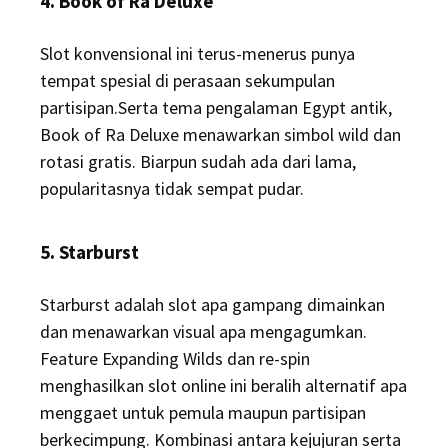
4. Book of Ra Deluxe
Slot konvensional ini terus-menerus punya
tempat spesial di perasaan sekumpulan
partisipan.Serta tema pengalaman Egypt antik,
Book of Ra Deluxe menawarkan simbol wild dan
rotasi gratis. Biarpun sudah ada dari lama,
popularitasnya tidak sempat pudar.
5. Starburst
Starburst adalah slot apa gampang dimainkan
dan menawarkan visual apa mengagumkan.
Feature Expanding Wilds dan re-spin
menghasilkan slot online ini beralih alternatif apa
menggaet untuk pemula maupun partisipan
berkecimpung. Kombinasi antara kejujuran serta