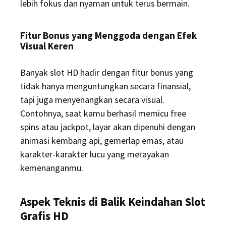
lebih fokus dan nyaman untuk terus bermain.
Fitur Bonus yang Menggoda dengan Efek
Visual Keren
Banyak slot HD hadir dengan fitur bonus yang
tidak hanya menguntungkan secara finansial,
tapi juga menyenangkan secara visual.
Contohnya, saat kamu berhasil memicu free
spins atau jackpot, layar akan dipenuhi dengan
animasi kembang api, gemerlap emas, atau
karakter-karakter lucu yang merayakan
kemenanganmu.
Aspek Teknis di Balik Keindahan Slot
Grafis HD