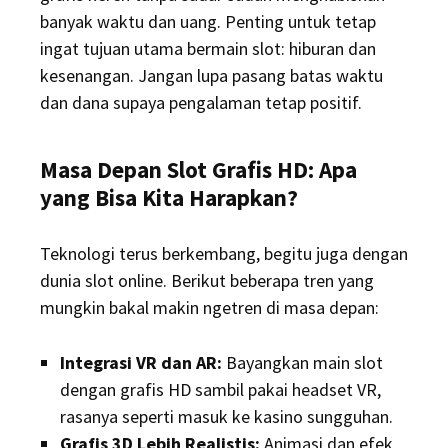
banyak waktu dan uang. Penting untuk tetap
ingat tujuan utama bermain slot: hiburan dan
kesenangan. Jangan lupa pasang batas waktu
dan dana supaya pengalaman tetap positif.
Masa Depan Slot Grafis HD: Apa
yang Bisa Kita Harapkan?
Teknologi terus berkembang, begitu juga dengan
dunia slot online. Berikut beberapa tren yang
mungkin bakal makin ngetren di masa depan:
Integrasi VR dan AR:
Bayangkan main slot
dengan grafis HD sambil pakai headset VR,
rasanya seperti masuk ke kasino sungguhan.
Grafis 3D Lebih Realistis:
Animasi dan efek