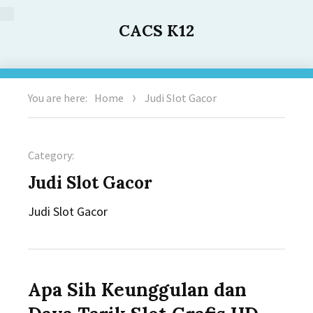
CACS K12
You are here:
Home
Judi Slot Gacor
Category:
Judi Slot Gacor
Judi Slot Gacor
Apa Sih Keunggulan dan