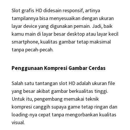
Slot grafis HD didesain responsif, artinya
tampilannya bisa menyesuaikan dengan ukuran
layar device yang digunakan pemain. Jadi, baik
kamu main di layar besar desktop atau layar kecil
smartphone, kualitas gambar tetap maksimal
tanpa pecah-pecah.
Penggunaan Kompresi Gambar Cerdas
Salah satu tantangan slot HD adalah ukuran file
yang besar akibat gambar berkualitas tinggi.
Untuk itu, pengembang memakai teknik
kompresi canggih supaya game tetap ringan dan
loading-nya cepat tanpa mengorbankan kualitas
visual.