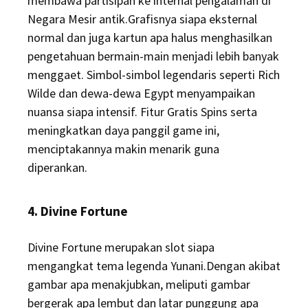
membawa partisipan ke internal pengalaman di
Negara Mesir antik.Grafisnya siapa eksternal
normal dan juga kartun apa halus menghasilkan
pengetahuan bermain-main menjadi lebih banyak
menggaet. Simbol-simbol legendaris seperti Rich
Wilde dan dewa-dewa Egypt menyampaikan
nuansa siapa intensif. Fitur Gratis Spins serta
meningkatkan daya panggil game ini,
menciptakannya makin menarik guna
diperankan.
4. Divine Fortune
Divine Fortune merupakan slot siapa
mengangkat tema legenda Yunani.Dengan akibat
gambar apa menakjubkan, meliputi gambar
bergerak apa lembut dan latar punggung apa