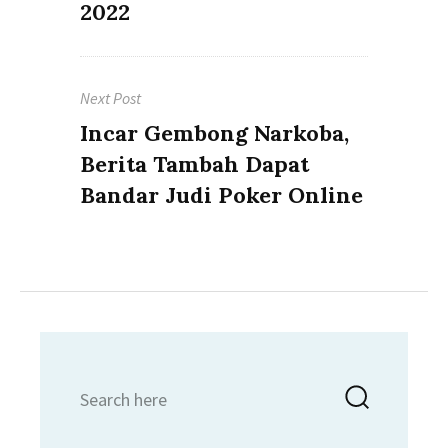
post:
2022
Next Post
Next
Incar Gembong Narkoba,
post:
Berita Tambah Dapat
Bandar Judi Poker Online
Search
Searc
for: