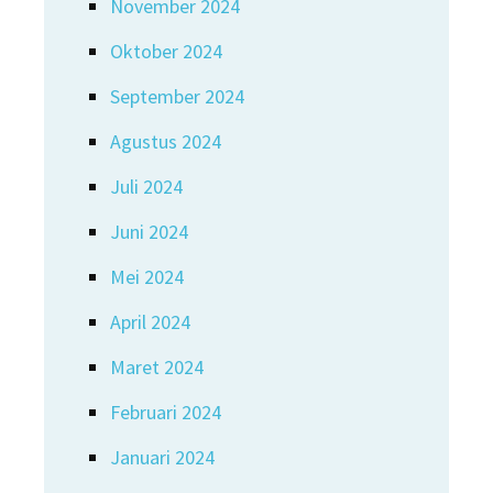
November 2024
Oktober 2024
September 2024
Agustus 2024
Juli 2024
Juni 2024
Mei 2024
April 2024
Maret 2024
Februari 2024
Januari 2024