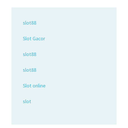
slot88
Slot Gacor
slot88
slot88
Slot online
slot