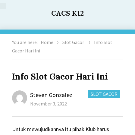
CACS K12
You are here:
Home
Slot Gacor
Info Slot
Gacor Hari Ini
Info Slot Gacor Hari Ini
Author
CATEGORIES:
Steven Gonzalez
SLOT GACOR
Posted
November 3, 2022
on
Untuk mewujudkannya itu pihak Klub harus