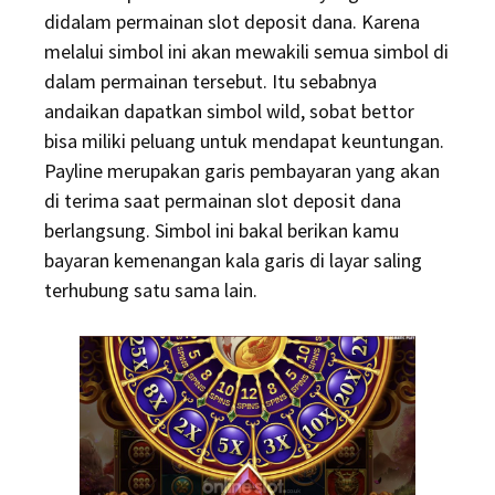
didalam permainan slot deposit dana. Karena
melalui simbol ini akan mewakili semua simbol di
dalam permainan tersebut. Itu sebabnya
andaikan dapatkan simbol wild, sobat bettor
bisa miliki peluang untuk mendapat keuntungan.
Payline merupakan garis pembayaran yang akan
di terima saat permainan slot deposit dana
berlangsung. Simbol ini bakal berikan kamu
bayaran kemenangan kala garis di layar saling
terhubung satu sama lain.