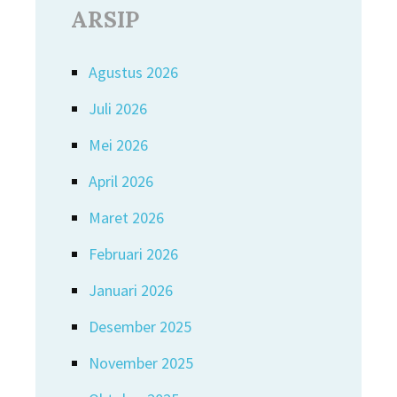
ARSIP
Agustus 2026
Juli 2026
Mei 2026
April 2026
Maret 2026
Februari 2026
Januari 2026
Desember 2025
November 2025