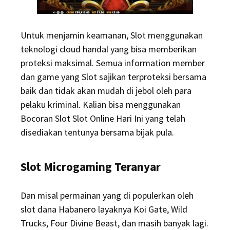
Untuk menjamin keamanan, Slot menggunakan
teknologi cloud handal yang bisa memberikan
proteksi maksimal. Semua information member
dan game yang Slot sajikan terproteksi bersama
baik dan tidak akan mudah di jebol oleh para
pelaku kriminal. Kalian bisa menggunakan
Bocoran Slot Slot Online Hari Ini yang telah
disediakan tentunya bersama bijak pula.
Slot Microgaming Teranyar
Dan misal permainan yang di populerkan oleh
slot dana Habanero layaknya Koi Gate, Wild
Trucks, Four Divine Beast, dan masih banyak lagi.