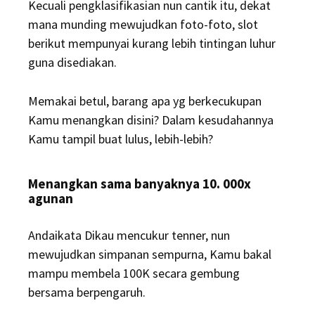
Kecuali pengklasifikasian nun cantik itu, dekat
mana munding mewujudkan foto-foto, slot
berikut mempunyai kurang lebih tintingan luhur
guna disediakan.
Memakai betul, barang apa yg berkecukupan
Kamu menangkan disini? Dalam kesudahannya
Kamu tampil buat lulus, lebih-lebih?
Menangkan sama banyaknya 10. 000x
agunan
Andaikata Dikau mencukur tenner, nun
mewujudkan simpanan sempurna, Kamu bakal
mampu membela 100K secara gembung
bersama berpengaruh.