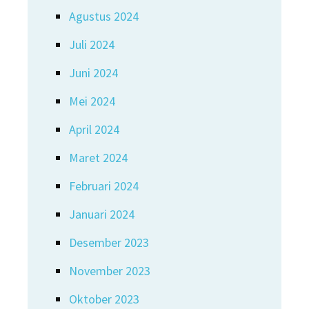
Agustus 2024
Juli 2024
Juni 2024
Mei 2024
April 2024
Maret 2024
Februari 2024
Januari 2024
Desember 2023
November 2023
Oktober 2023