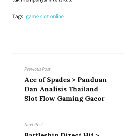
Tags:
game slot online
Navigasi
Previous Post
pos
Previous
Ace of Spades > Panduan
post:
Dan Analisis Thailand
Slot Flow Gaming Gacor
Next Post
Next
Battleship Direct Hit >