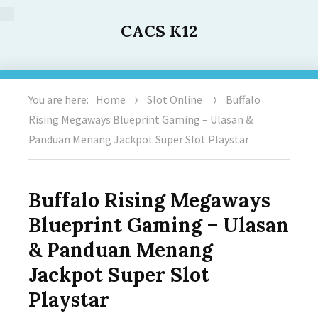
CACS K12
You are here:
Home
Slot Online
Buffalo
Rising Megaways Blueprint Gaming – Ulasan &
Panduan Menang Jackpot Super Slot Playstar
Buffalo Rising Megaways
Blueprint Gaming – Ulasan
& Panduan Menang
Jackpot Super Slot
Playstar