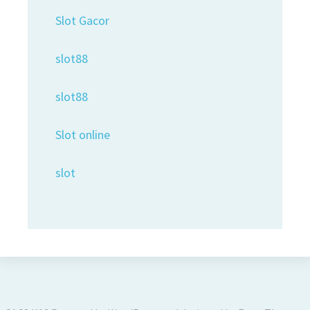
Slot Gacor
slot88
slot88
Slot online
slot