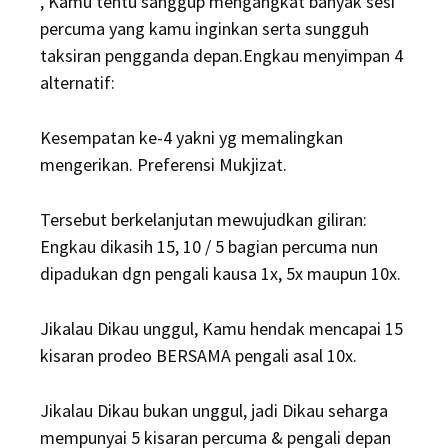
, Kamu tentu sanggup mengangkat banyak sesi
percuma yang kamu inginkan serta sungguh
taksiran pengganda depan.Engkau menyimpan 4
alternatif:
Kesempatan ke-4 yakni yg memalingkan
mengerikan. Preferensi Mukjizat.
Tersebut berkelanjutan mewujudkan giliran:
Engkau dikasih 15, 10 / 5 bagian percuma nun
dipadukan dgn pengali kausa 1x, 5x maupun 10x.
Jikalau Dikau unggul, Kamu hendak mencapai 15
kisaran prodeo BERSAMA pengali asal 10x.
Jikalau Dikau bukan unggul, jadi Dikau seharga
mempunyai 5 kisaran percuma & pengali depan