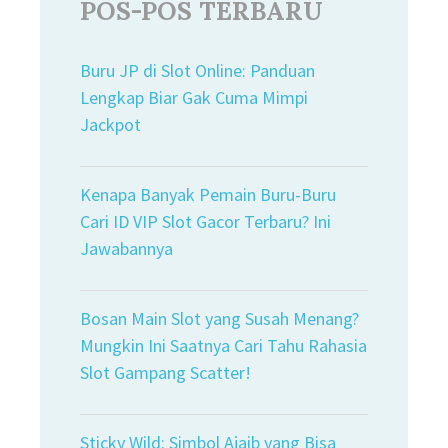
POS-POS TERBARU
Buru JP di Slot Online: Panduan
Lengkap Biar Gak Cuma Mimpi
Jackpot
Kenapa Banyak Pemain Buru-Buru
Cari ID VIP Slot Gacor Terbaru? Ini
Jawabannya
Bosan Main Slot yang Susah Menang?
Mungkin Ini Saatnya Cari Tahu Rahasia
Slot Gampang Scatter!
Sticky Wild: Simbol Ajaib yang Bisa