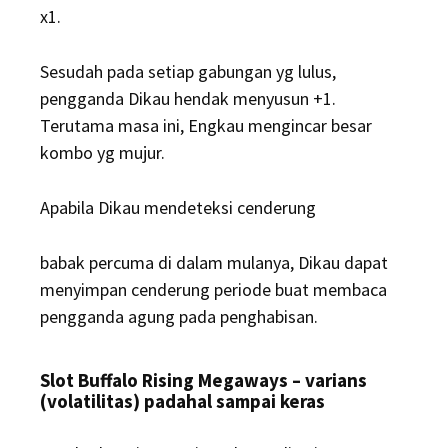
x1.
Sesudah pada setiap gabungan yg lulus,
pengganda Dikau hendak menyusun +1.
Terutama masa ini, Engkau mengincar besar
kombo yg mujur.
Apabila Dikau mendeteksi cenderung
babak percuma di dalam mulanya, Dikau dapat
menyimpan cenderung periode buat membaca
pengganda agung pada penghabisan.
Slot Buffalo Rising Megaways – varians
(volatilitas) padahal sampai keras