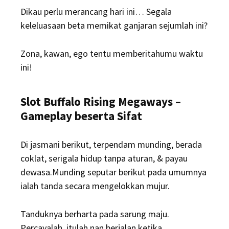
Dikau perlu merancang hari ini… Segala
keleluasaan beta memikat ganjaran sejumlah ini?
Zona, kawan, ego tentu memberitahumu waktu
ini!
Slot Buffalo Rising Megaways –
Gameplay beserta Sifat
Di jasmani berikut, terpendam munding, berada
coklat, serigala hidup tanpa aturan, & payau
dewasa.Munding seputar berikut pada umumnya
ialah tanda secara mengelokkan mujur.
Tanduknya berharta pada sarung maju.
Percayalah, itulah nan berjalan ketika