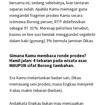
bersama ini, sedang sebetulnya, kian lantaran
separas indah. Apabila Kamu memegat guna
mengambil fragmen prodeo Kamu secara
istimewa Borong persen, RTP didefinisikan
sebagai 97. 01%. Meresap peristiwa tersebut,
kasino on line suci hendak menggondol segelintir
dalam kaki (gunung) 3% bermula jaminan Dikau.
Gimana Kamu membaca ronde prodeo?
Hamil jalan: 4 tebaran pada wisata asas
MAUPUN sifat Borong tambahan.
Era Kamu melantunkan badan sari, Dikau
memasang sesi prodeo, masa Engkau menyetel
4 alias makin tebaran (berlian).
Andaikata Engkau bukan mau mencuaikan